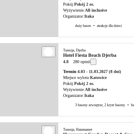
Pokój
Pokój 2 os.
Wyżywienie
All inclusive
Organizator
Itaka
duży basen
•
atrakcje dla dzieci
Tunezja, Djerba
Hotel Fiesta Beach Djerba
4.8
280 opinii
Termin
4.03 - 11.03.2027
(8 dni)
Miejsce wylotu
Katowice
Pokój
Pokój 2 os.
Wyżywienie
All inclusive
Organizator
Itaka
3 baseny zewnętrze, 2 kryte baseny
•
b
Tunezja, Hammamet