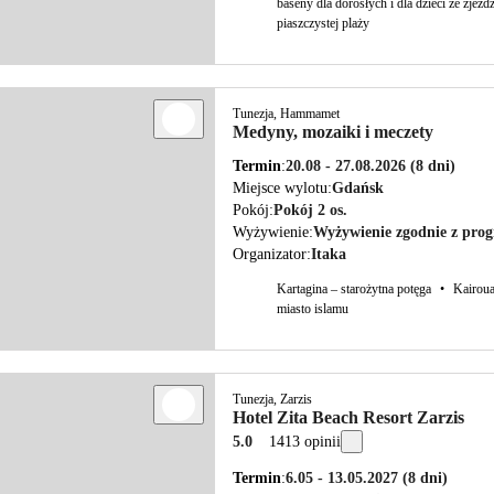
baseny dla dorosłych i dla dzieci ze zjeżd
piaszczystej plaży
Tunezja, Hammamet
Medyny, mozaiki i meczety
Termin
20.08 - 27.08.2026
(8 dni)
Miejsce wylotu
Gdańsk
Pokój
Pokój 2 os.
Wyżywienie
Wyżywienie zgodnie z pr
Organizator
Itaka
Kartagina – starożytna potęga
•
Kairoua
miasto islamu
Tunezja, Zarzis
Hotel Zita Beach Resort Zarzis
5.0
1413 opinii
Termin
6.05 - 13.05.2027
(8 dni)