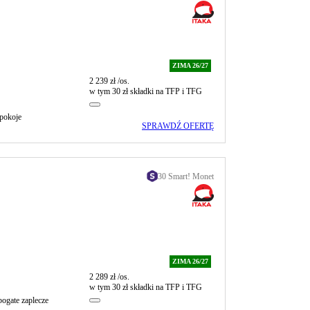
ZIMA 26/27
2 239 zł
/os.
w tym 30 zł składki na TFP i TFG
pokoje
SPRAWDŹ OFERTĘ
30 Smart! Monet
ZIMA 26/27
2 289 zł
/os.
w tym 30 zł składki na TFP i TFG
bogate zaplecze