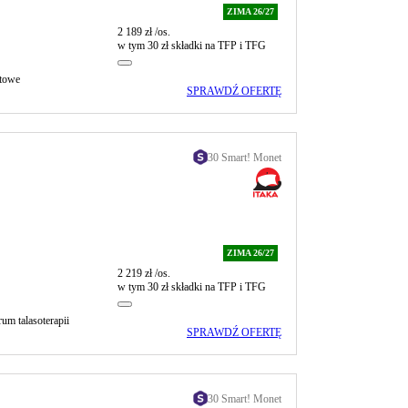
ZIMA 26/27
2 189 zł
/os.
w tym 30 zł składki na TFP i TFG
rtowe
SPRAWDŹ OFERTĘ
30 Smart! Monet
ZIMA 26/27
2 219 zł
/os.
w tym 30 zł składki na TFP i TFG
rum talasoterapii
SPRAWDŹ OFERTĘ
30 Smart! Monet