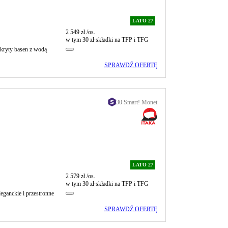
LATO 27
2 549 zł
/os.
w tym 30 zł składki na TFP i TFG
kryty basen z wodą
SPRAWDŹ OFERTĘ
30 Smart! Monet
LATO 27
2 579 zł
/os.
w tym 30 zł składki na TFP i TFG
leganckie i przestronne
SPRAWDŹ OFERTĘ