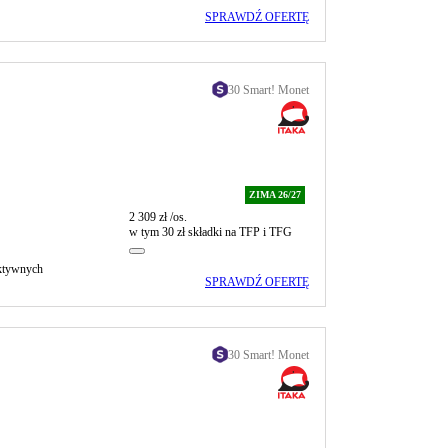
SPRAWDŹ OFERTĘ
30 Smart! Monet
ZIMA 26/27
2 309 zł
/os.
w tym 30 zł składki na TFP i TFG
aktywnych
SPRAWDŹ OFERTĘ
30 Smart! Monet