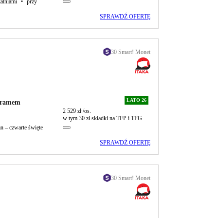
żalniami
•
przy
SPRAWDŹ OFERTĘ
30 Smart! Monet
LATO 26
ogramem
2 529 zł
/os.
w tym 30 zł składki na TFP i TFG
n – czwarte święte
SPRAWDŹ OFERTĘ
30 Smart! Monet