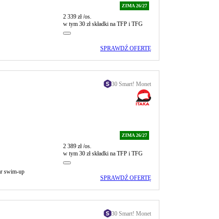
ZIMA 26/27
2 339 zł
/os.
w tym 30 zł składki na TFP i TFG
SPRAWDŹ OFERTĘ
30 Smart! Monet
ZIMA 26/27
2 389 zł
/os.
w tym 30 zł składki na TFP i TFG
ar swim-up
SPRAWDŹ OFERTĘ
30 Smart! Monet