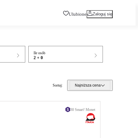
Ulubione
Zaloguj się
Ile osób
2 + 0
Sortuj
:
Najniższa cena
30 Smart! Monet