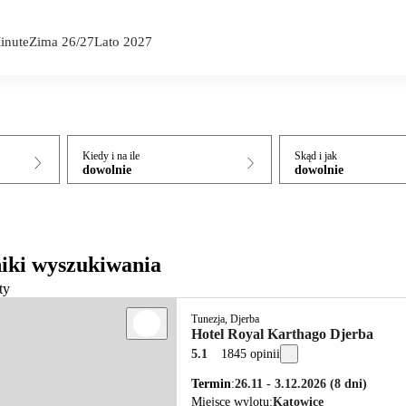
inute
Zima 26/27
Lato 2027
Kiedy i na ile
Skąd i jak
dowolnie
dowolnie
iki wyszukiwania
ty
Tunezja, Djerba
Hotel Royal Karthago Djerba
5.1
1845 opinii
Termin
26.11 - 3.12.2026
(8 dni)
Miejsce wylotu
Katowice