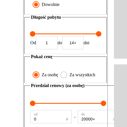
Dowolnie
Długość pobytu
Od
do
dni
Pokaż cenę
Za osobę
Za wszystkich
Przedział cenowy (za osobę)
od
do
-
zł
zł