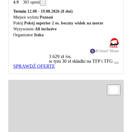
4.9
303 opinii
Termin
12.08 - 19.08.2026
(8 dni)
Miejsce wylotu
Poznań
Pokój
Pokój superior 2 os. boczny widok na morze
Wyżywienie
All inclusive
Organizator
Itaka
40 Smart! Monet
3 629 zł
/os.
w tym 30 zł składki na TFP i TFG
SPRAWDŹ OFERTĘ