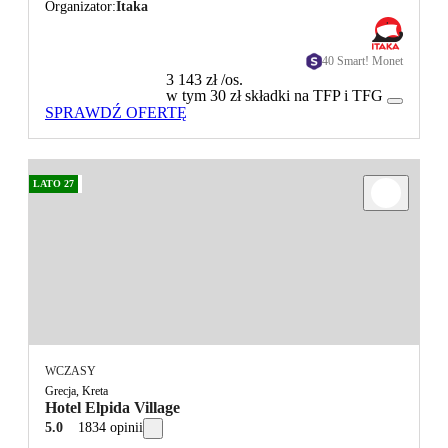
Organizator
Itaka
40 Smart! Monet
3 143 zł
/os.
w tym 30 zł składki na TFP i TFG
SPRAWDŹ OFERTĘ
LATO 27
WCZASY
Grecja, Kreta
Hotel Elpida Village
5.0
1834 opinii