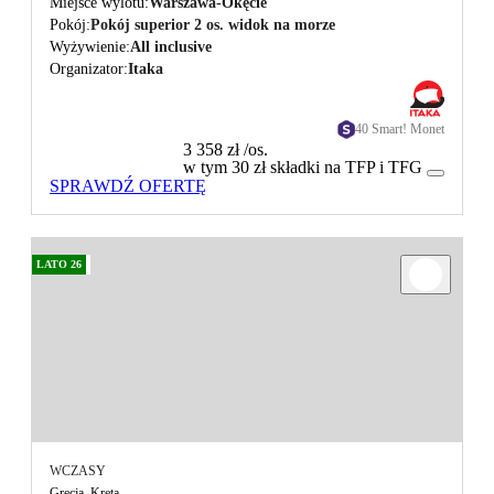
Miejsce wylotu
Warszawa-Okęcie
Pokój
Pokój superior 2 os. widok na morze
Wyżywienie
All inclusive
Organizator
Itaka
40 Smart! Monet
3 358 zł
/os.
w tym 30 zł składki na TFP i TFG
SPRAWDŹ OFERTĘ
LATO 26
WCZASY
Grecja, Kreta