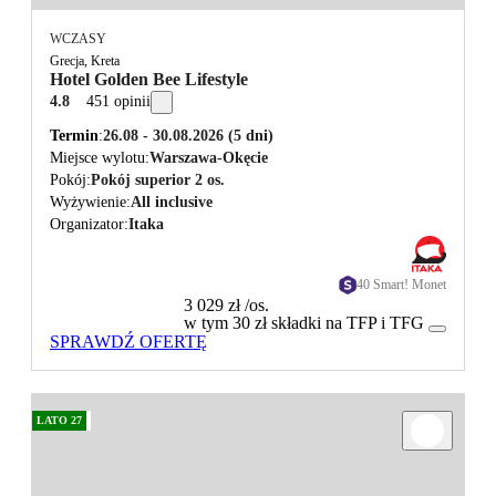
WCZASY
Grecja, Kreta
Hotel Golden Bee Lifestyle
4.8
451 opinii
Termin
26.08 - 30.08.2026
(5 dni)
Miejsce wylotu
Warszawa-Okęcie
Pokój
Pokój superior 2 os.
Wyżywienie
All inclusive
Organizator
Itaka
40 Smart! Monet
3 029 zł
/os.
w tym 30 zł składki na TFP i TFG
SPRAWDŹ OFERTĘ
LATO 27