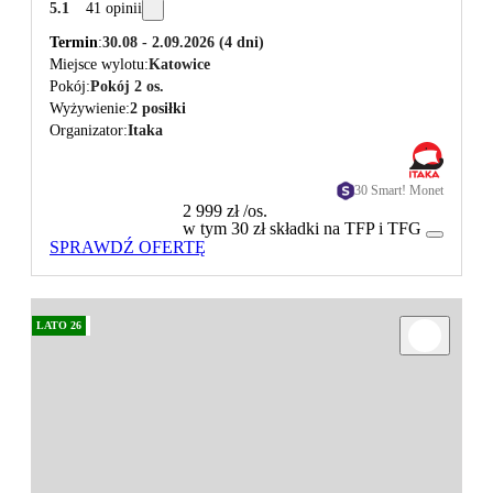
5.1
41 opinii
Termin
30.08 - 2.09.2026
(4 dni)
Miejsce wylotu
Katowice
Pokój
Pokój 2 os.
Wyżywienie
2 posiłki
Organizator
Itaka
30 Smart! Monet
2 999 zł
/os.
w tym 30 zł składki na TFP i TFG
SPRAWDŹ OFERTĘ
LATO 26