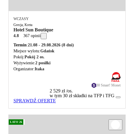
WCZASY
Grecja, Kreta
Hotel Sun Boutique
4.8
367 opinii
Termin
21.08 - 29.08.2026
(8 dni)
Miejsce wylotu
Gdańsk
Pokój
Pokój 2 os.
Wyżywienie
2 posiłki
Organizator
Itaka
30 Smart! Monet
2 529 zł
/os.
w tym 30 zł składki na TFP i TFG
SPRAWDŹ OFERTĘ
LATO 26