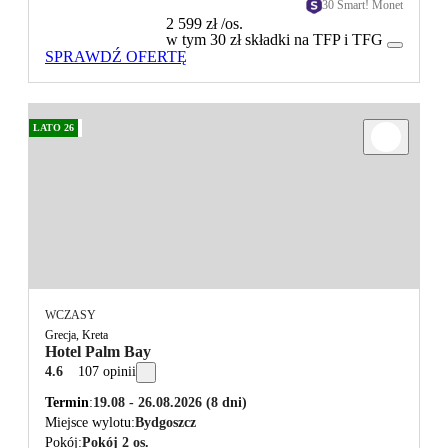
30 Smart! Monet
2 599 zł
/os.
w tym 30 zł składki na TFP i TFG
SPRAWDŹ OFERTĘ
LATO 26
WCZASY
Grecja, Kreta
Hotel Palm Bay
4.6
107 opinii
Termin
19.08 - 26.08.2026
(8 dni)
Miejsce wylotu
Bydgoszcz
Pokój
Pokój 2 os.