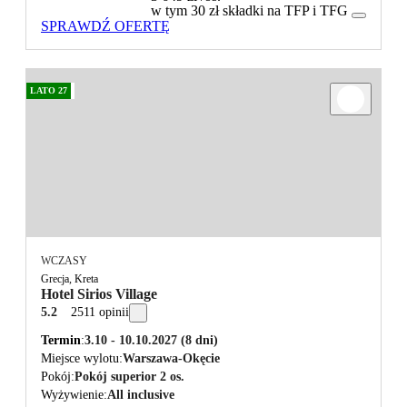
w tym 30 zł składki na TFP i TFG
SPRAWDŹ OFERTĘ
LATO 27
WCZASY
Grecja, Kreta
Hotel Sirios Village
5.2
2511 opinii
Termin
3.10 - 10.10.2027
(8 dni)
Miejsce wylotu
Warszawa-Okęcie
Pokój
Pokój superior 2 os.
Wyżywienie
All inclusive