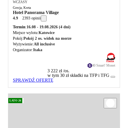
WCZASY
Grecja, Kreta
Hotel Panorama Village
4.9
2393 opinii
Termin
16.08 - 19.08.2026
(4 dni)
Miejsce wylotu
Katowice
Pokój
Pokój 2 os. widok na morze
Wyżywienie
All inclusive
Organizator
Itaka
40 Smart! Monet
3 222 zł
/os.
w tym 30 zł składki na TFP i TFG
SPRAWDŹ OFERTĘ
LATO 26