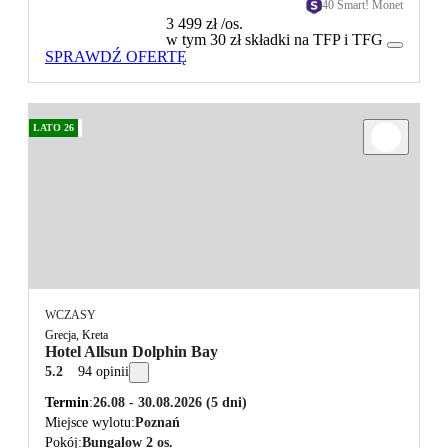
40 Smart! Monet
3 499 zł
/os.
w tym 30 zł składki na TFP i TFG
SPRAWDŹ OFERTĘ
LATO 26
WCZASY
Grecja, Kreta
Hotel Allsun Dolphin Bay
5.2
94 opinii
Termin
26.08 - 30.08.2026
(5 dni)
Miejsce wylotu
Poznań
Pokój
Bungalow 2 os.