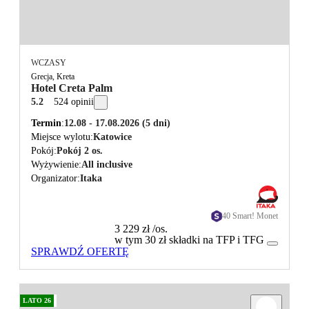
WCZASY
Grecja, Kreta
Hotel Creta Palm
5.2
524 opinii
Termin
12.08 - 17.08.2026
(5 dni)
Miejsce wylotu
Katowice
Pokój
Pokój 2 os.
Wyżywienie
All inclusive
Organizator
Itaka
40 Smart! Monet
3 229 zł
/os.
w tym 30 zł składki na TFP i TFG
SPRAWDŹ OFERTĘ
LATO 26