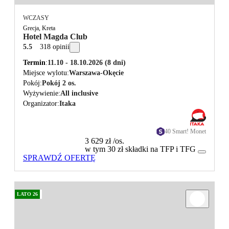
WCZASY
Grecja, Kreta
Hotel Magda Club
5.5
318 opinii
Termin
11.10 - 18.10.2026
(8 dni)
Miejsce wylotu
Warszawa-Okęcie
Pokój
Pokój 2 os.
Wyżywienie
All inclusive
Organizator
Itaka
40 Smart! Monet
3 629 zł
/os.
w tym 30 zł składki na TFP i TFG
SPRAWDŹ OFERTĘ
LATO 26