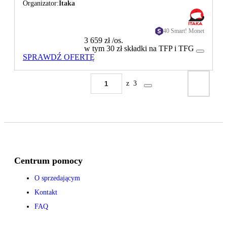
Organizator
Itaka
40 Smart! Monet
3 659 zł
/os.
w tym 30 zł składki na TFP i TFG
SPRAWDŹ OFERTĘ
z
3
Centrum pomocy
O sprzedającym
Kontakt
FAQ