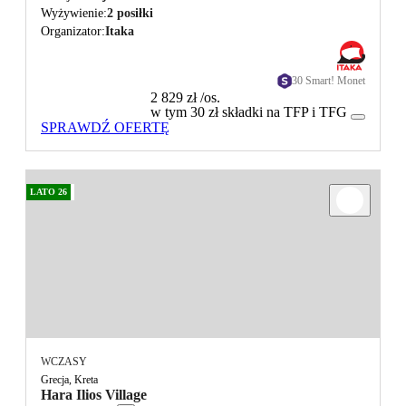
Wyżywienie
2 posiłki
Organizator
Itaka
30 Smart! Monet
2 829 zł
/os.
w tym 30 zł składki na TFP i TFG
SPRAWDŹ OFERTĘ
LATO 26
WCZASY
Grecja, Kreta
Hara Ilios Village