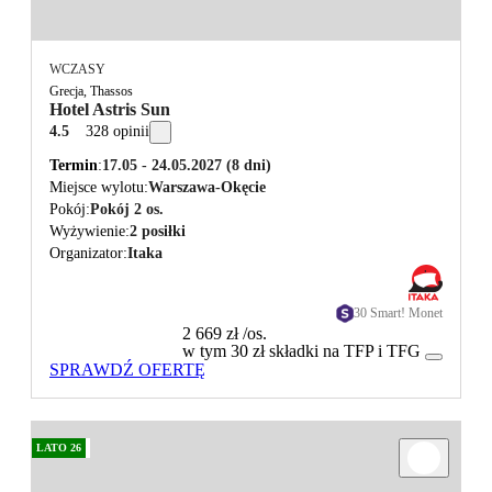
WCZASY
Grecja, Thassos
Hotel Astris Sun
4.5
328 opinii
Termin
17.05 - 24.05.2027
(8 dni)
Miejsce wylotu
Warszawa-Okęcie
Pokój
Pokój 2 os.
Wyżywienie
2 posiłki
Organizator
Itaka
30 Smart! Monet
2 669 zł
/os.
w tym 30 zł składki na TFP i TFG
SPRAWDŹ OFERTĘ
LATO 26