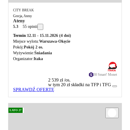
CITY BREAK
Grecja, Ateny
Ateny
5.3
55 opinii
Termin
12.11 - 15.11.2026
(4 dni)
Miejsce wylotu
Warszawa-Okęcie
Pokój
Pokój 2 os.
Wyżywienie
Śniadania
Organizator
Itaka
30 Smart! Monet
2 539 zł
/os.
w tym 20 zł składki na TFP i TFG
SPRAWDŹ OFERTĘ
LATO 27