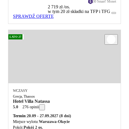
30 Smart! Monet
2 719 zł
/os.
w tym 20 zł składki na TFP i TFG
SPRAWDŹ OFERTĘ
LATO 27
WCZASY
Grecja, Thassos
Hotel Villa Natassa
5.0
276 opinii
Termin
20.09 - 27.09.2027
(8 dni)
Miejsce wylotu
Warszawa-Okęcie
Pokój
Pokój 2 os.