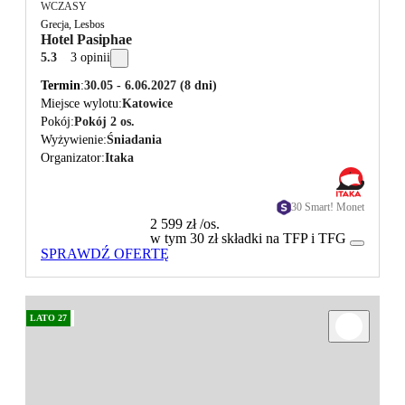
WCZASY
Grecja, Lesbos
Hotel Pasiphae
5.3
3 opinii
Termin
30.05 - 6.06.2027
(8 dni)
Miejsce wylotu
Katowice
Pokój
Pokój 2 os.
Wyżywienie
Śniadania
Organizator
Itaka
30 Smart! Monet
2 599 zł
/os.
w tym 30 zł składki na TFP i TFG
SPRAWDŹ OFERTĘ
LATO 27