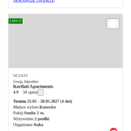
SPRAWDŹ OFERTĘ
LATO 27
WCZASY
Grecja, Zakynthos
Korfiati Apartments
4.9
58 opinii
Termin
25.05 - 28.05.2027
(4 dni)
Miejsce wylotu
Katowice
Pokój
Studio 2 os.
Wyżywienie
2 posiłki
Organizator
Itaka