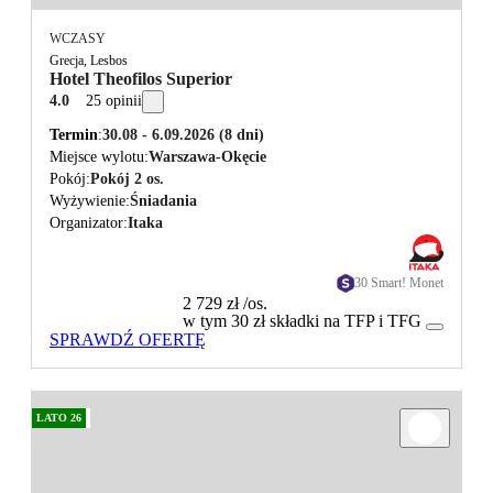
WCZASY
Grecja, Lesbos
Hotel Theofilos Superior
4.0
25 opinii
Termin
30.08 - 6.09.2026
(8 dni)
Miejsce wylotu
Warszawa-Okęcie
Pokój
Pokój 2 os.
Wyżywienie
Śniadania
Organizator
Itaka
30 Smart! Monet
2 729 zł
/os.
w tym 30 zł składki na TFP i TFG
SPRAWDŹ OFERTĘ
LATO 26