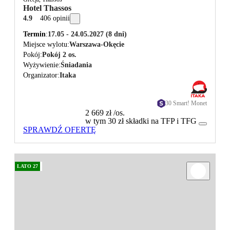
Hotel Thassos
4.9
406 opinii
Termin
17.05 - 24.05.2027
(8 dni)
Miejsce wylotu
Warszawa-Okęcie
Pokój
Pokój 2 os.
Wyżywienie
Śniadania
Organizator
Itaka
30 Smart! Monet
2 669 zł
/os.
w tym 30 zł składki na TFP i TFG
SPRAWDŹ OFERTĘ
LATO 27