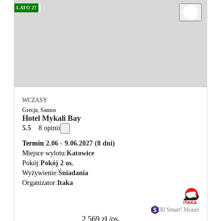
LATO 27
WCZASY
Grecja, Samos
Hotel Mykali Bay
5.5
8 opinii
Termin
2.06 - 9.06.2027
(8 dni)
Miejsce wylotu
Katowice
Pokój
Pokój 2 os.
Wyżywienie
Śniadania
Organizator
Itaka
30 Smart! Monet
2 569 zł
/os.