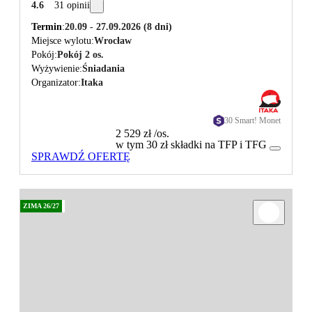
4.6
31 opinii
Termin
20.09 - 27.09.2026
(8 dni)
Miejsce wylotu
Wrocław
Pokój
Pokój 2 os.
Wyżywienie
Śniadania
Organizator
Itaka
30 Smart! Monet
2 529 zł
/os.
w tym 30 zł składki na TFP i TFG
SPRAWDŹ OFERTĘ
ZIMA 26/27