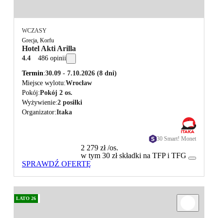
WCZASY
Grecja, Korfu
Hotel Akti Arilla
4.4
486 opinii
Termin
30.09 - 7.10.2026
(8 dni)
Miejsce wylotu
Wrocław
Pokój
Pokój 2 os.
Wyżywienie
2 posiłki
Organizator
Itaka
30 Smart! Monet
2 279 zł
/os.
w tym 30 zł składki na TFP i TFG
SPRAWDŹ OFERTĘ
LATO 26