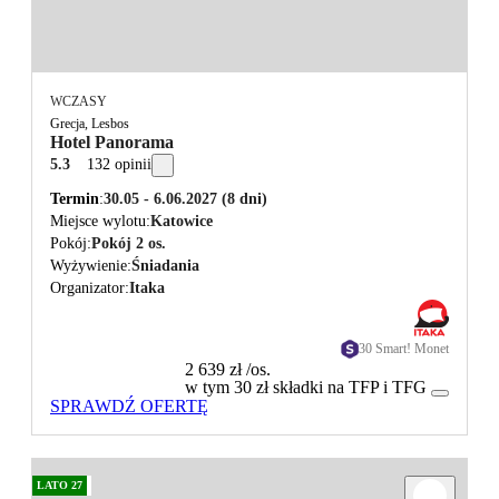
WCZASY
Grecja, Lesbos
Hotel Panorama
5.3
132 opinii
Termin
30.05 - 6.06.2027
(8 dni)
Miejsce wylotu
Katowice
Pokój
Pokój 2 os.
Wyżywienie
Śniadania
Organizator
Itaka
30 Smart! Monet
2 639 zł
/os.
w tym 30 zł składki na TFP i TFG
SPRAWDŹ OFERTĘ
LATO 27