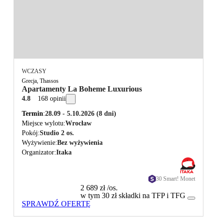
WCZASY
Grecja, Thassos
Apartamenty La Boheme Luxurious
4.8
168 opinii
Termin
28.09 - 5.10.2026
(8 dni)
Miejsce wylotu
Wrocław
Pokój
Studio 2 os.
Wyżywienie
Bez wyżywienia
Organizator
Itaka
30 Smart! Monet
2 689 zł
/os.
w tym 30 zł składki na TFP i TFG
SPRAWDŹ OFERTĘ