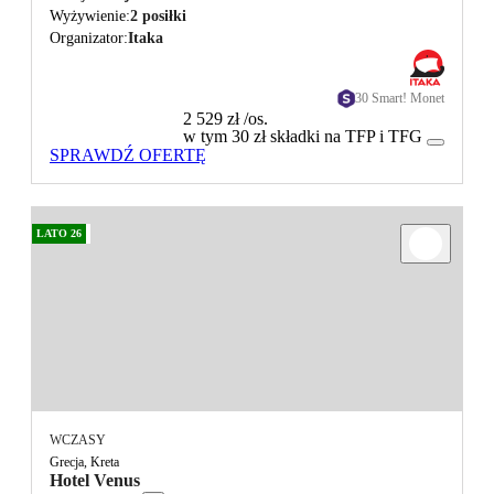
Wyżywienie
2 posiłki
Organizator
Itaka
30 Smart! Monet
2 529 zł
/os.
w tym 30 zł składki na TFP i TFG
SPRAWDŹ OFERTĘ
LATO 26
WCZASY
Grecja, Kreta
Hotel Venus