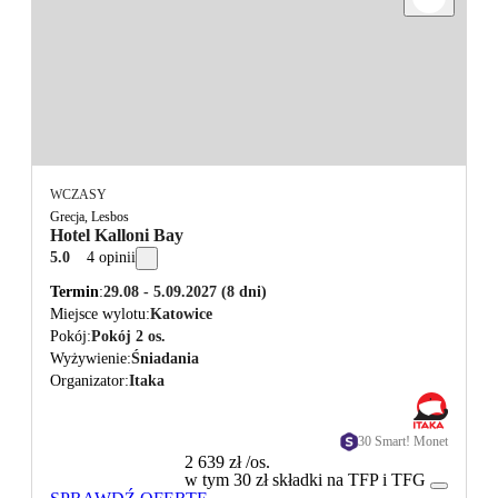
WCZASY
Grecja, Lesbos
Hotel Kalloni Bay
5.0
4 opinii
Termin
29.08 - 5.09.2027
(8 dni)
Miejsce wylotu
Katowice
Pokój
Pokój 2 os.
Wyżywienie
Śniadania
Organizator
Itaka
30 Smart! Monet
2 639 zł
/os.
w tym 30 zł składki na TFP i TFG