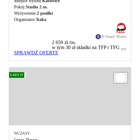
Miejsce wylotu
Katowice
Pokój
Studio 2 os.
Wyżywienie
2 posiłki
Organizator
Itaka
30 Smart! Monet
2 659 zł
/os.
w tym 30 zł składki na TFP i TFG
SPRAWDŹ OFERTĘ
LATO 27
WCZASY
Grecja, Thassos