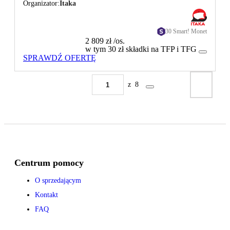
Organizator
Itaka
30 Smart! Monet
2 809 zł
/os.
w tym 30 zł składki na TFP i TFG
SPRAWDŹ OFERTĘ
z
8
Centrum pomocy
O sprzedającym
Kontakt
FAQ