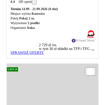
4.4
189 opinii
Termin
14.09 - 21.09.2026
(8 dni)
Miejsce wylotu
Katowice
Pokój
Pokój 2 os.
Wyżywienie
2 posiłki
Organizator
Itaka
30 Smart! Monet
2 729 zł
/os.
w tym 30 zł składki na TFP i TFG
SPRAWDŹ OFERTĘ
LATO 26