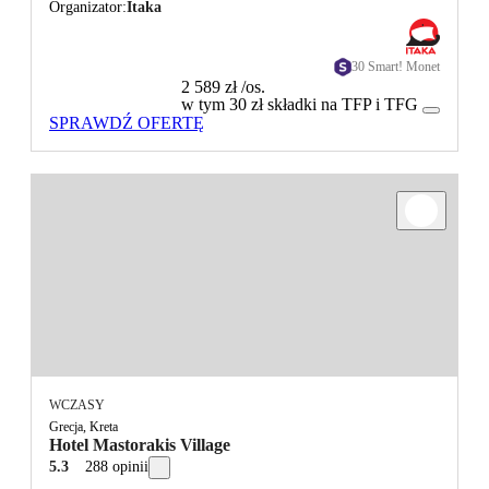
Organizator
Itaka
30 Smart! Monet
2 589 zł
/os.
w tym 30 zł składki na TFP i TFG
SPRAWDŹ OFERTĘ
WCZASY
Grecja, Kreta
Hotel Mastorakis Village
5.3
288 opinii