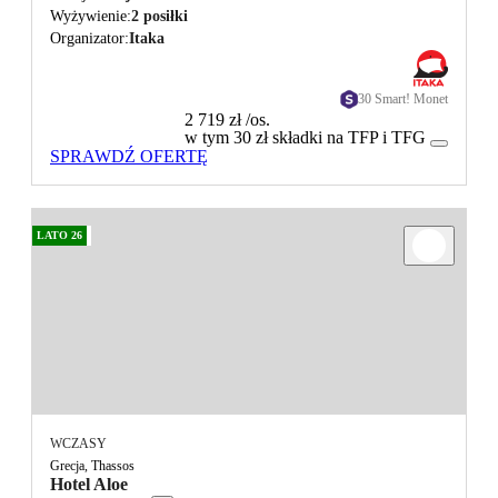
Wyżywienie
2 posiłki
Organizator
Itaka
30 Smart! Monet
2 719 zł
/os.
w tym 30 zł składki na TFP i TFG
SPRAWDŹ OFERTĘ
LATO 26
WCZASY
Grecja, Thassos
Hotel Aloe