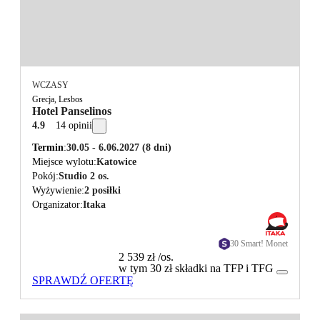
WCZASY
Grecja, Lesbos
Hotel Panselinos
4.9
14 opinii
Termin
30.05 - 6.06.2027
(8 dni)
Miejsce wylotu
Katowice
Pokój
Studio 2 os.
Wyżywienie
2 posiłki
Organizator
Itaka
30 Smart! Monet
2 539 zł
/os.
w tym 30 zł składki na TFP i TFG
SPRAWDŹ OFERTĘ