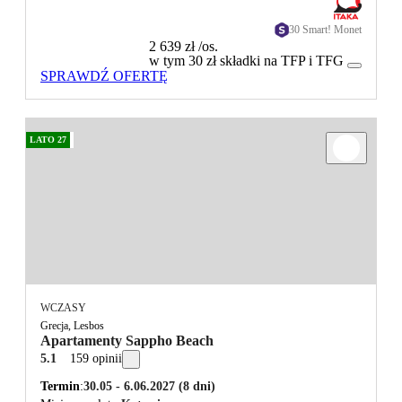
30 Smart! Monet
2 639 zł
/os.
w tym 30 zł składki na TFP i TFG
SPRAWDŹ OFERTĘ
LATO 27
WCZASY
Grecja, Lesbos
Apartamenty Sappho Beach
5.1
159 opinii
Termin
30.05 - 6.06.2027
(8 dni)