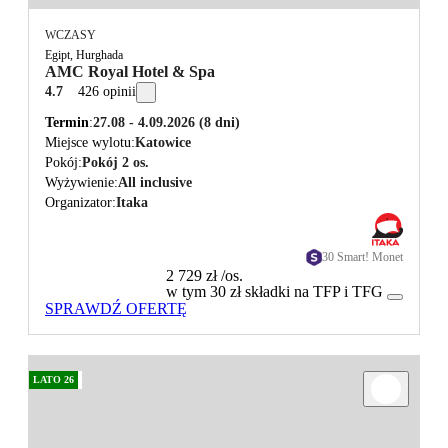
WCZASY
Egipt, Hurghada
AMC Royal Hotel & Spa
4.7
426 opinii
Termin
27.08 - 4.09.2026
(8 dni)
Miejsce wylotu
Katowice
Pokój
Pokój 2 os.
Wyżywienie
All inclusive
Organizator
Itaka
30 Smart! Monet
2 729 zł
/os.
w tym 30 zł składki na TFP i TFG
SPRAWDŹ OFERTĘ
LATO 26