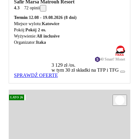
Safir Marsa Matrouh Resort
4.3
72 opinii
Termin
12.08 - 19.08.2026
(8 dni)
Miejsce wylotu
Katowice
Pokój
Pokój 2 os.
Wyżywienie
All inclusive
Organizator
Itaka
40 Smart! Monet
3 129 zł
/os.
w tym 30 zł składki na TFP i TFG
SPRAWDŹ OFERTĘ
LATO 26