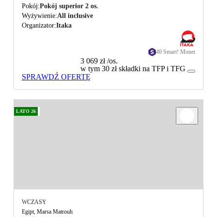
Pokój
Pokój superior 2 os.
Wyżywienie
All inclusive
Organizator
Itaka
40 Smart! Monet
3 069 zł
/os.
w tym 30 zł składki na TFP i TFG
SPRAWDŹ OFERTĘ
LATO 26
WCZASY
Egipt, Marsa Matrouh