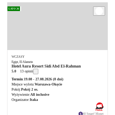
LATO 26
WCZASY
Egipt, El Alamein
Hotel Aura Resort Sidi Abd El-Rahman
5.0
13 opinii
Termin
19.08 - 27.08.2026
(8 dni)
Miejsce wylotu
Warszawa-Okęcie
Pokój
Pokój 2 os.
Wyżywienie
All inclusive
Organizator
Itaka
40 Smart! Monet