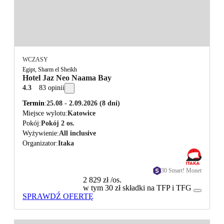
WCZASY
Egipt, Sharm el Sheikh
Hotel Jaz Neo Naama Bay
4.3
83 opinii
Termin
25.08 - 2.09.2026
(8 dni)
Miejsce wylotu
Katowice
Pokój
Pokój 2 os.
Wyżywienie
All inclusive
Organizator
Itaka
30 Smart! Monet
2 829 zł
/os.
w tym 30 zł składki na TFP i TFG
SPRAWDŹ OFERTĘ