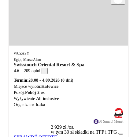
WCZASY
Egipt, Marsa Alam
Swisstouch Oriental Resort & Spa
4.6
209 opinii
Termin
28.08 - 4.09.2026
(8 dni)
Miejsce wylotu
Katowice
Pokój
Pokój 2 os.
Wyżywienie
All inclusive
Organizator
Itaka
30 Smart! Monet
2 929 zł
/os.
w tym 30 zł składki na TFP i TFG