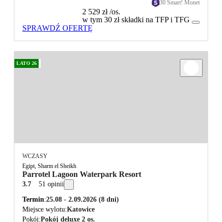
30 Smart! Monet
2 529 zł
/os.
w tym 30 zł składki na TFP i TFG
SPRAWDŹ OFERTĘ
LATO 26
WCZASY
Egipt, Sharm el Sheikh
Parrotel Lagoon Waterpark Resort
3.7
51 opinii
Termin
25.08 - 2.09.2026
(8 dni)
Miejsce wylotu
Katowice
Pokój
Pokój deluxe 2 os.