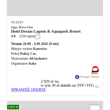
WCZASY
Egipt, Marsa Alam
Hotel Dream Lagoon & Aquapark Resort
4.8
1210 opinii
Termin
28.08 - 4.09.2026
(8 dni)
Miejsce wylotu
Katowice
Pokój
Pokój 2 os.
Wyżywienie
All inclusive
Organizator
Itaka
30 Smart! Monet
2 929 zł
/os.
w tym 30 zł składki na TFP i TFG
SPRAWDŹ OFERTĘ
LATO 26