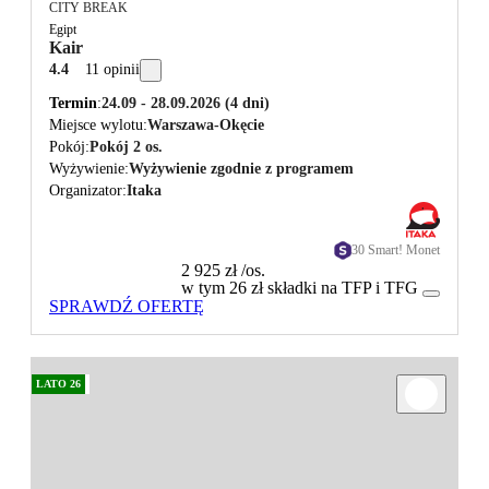
CITY BREAK
Egipt
Kair
4.4
11 opinii
Termin
24.09 - 28.09.2026
(4 dni)
Miejsce wylotu
Warszawa-Okęcie
Pokój
Pokój 2 os.
Wyżywienie
Wyżywienie zgodnie z programem
Organizator
Itaka
30 Smart! Monet
2 925 zł
/os.
w tym 26 zł składki na TFP i TFG
SPRAWDŹ OFERTĘ
LATO 26