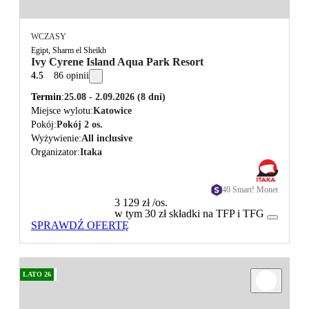
WCZASY
Egipt, Sharm el Sheikh
Ivy Cyrene Island Aqua Park Resort
4.5
86 opinii
Termin
25.08 - 2.09.2026
(8 dni)
Miejsce wylotu
Katowice
Pokój
Pokój 2 os.
Wyżywienie
All inclusive
Organizator
Itaka
40 Smart! Monet
3 129 zł
/os.
w tym 30 zł składki na TFP i TFG
SPRAWDŹ OFERTĘ
LATO 26