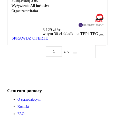
Pokój
Pokój 2 os.
Wyżywienie
All inclusive
Organizator
Itaka
40 Smart! Monet
3 129 zł
/os.
w tym 30 zł składki na TFP i TFG
SPRAWDŹ OFERTĘ
z
6
Centrum pomocy
O sprzedającym
Kontakt
FAQ