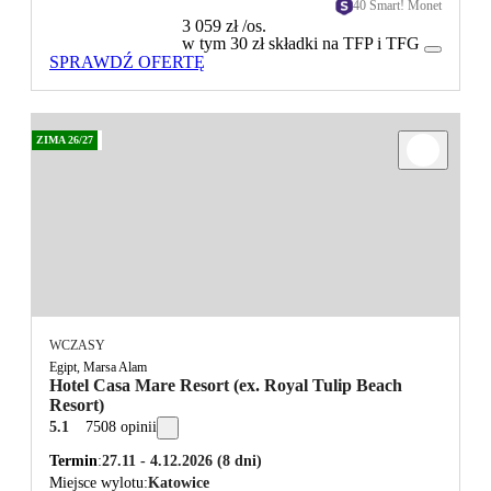
40 Smart! Monet
3 059 zł
/os.
w tym 30 zł składki na TFP i TFG
SPRAWDŹ OFERTĘ
ZIMA 26/27
WCZASY
Egipt, Marsa Alam
Hotel Casa Mare Resort (ex. Royal Tulip Beach
Resort)
5.1
7508 opinii
Termin
27.11 - 4.12.2026
(8 dni)
Miejsce wylotu
Katowice