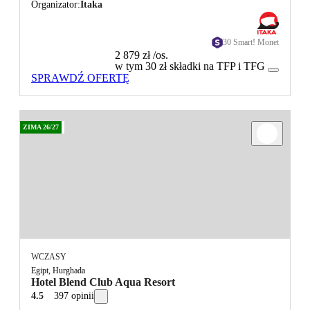
Organizator
Itaka
30 Smart! Monet
2 879 zł
/os.
w tym 30 zł składki na TFP i TFG
SPRAWDŹ OFERTĘ
ZIMA 26/27
WCZASY
Egipt, Hurghada
Hotel Blend Club Aqua Resort
4.5
397 opinii