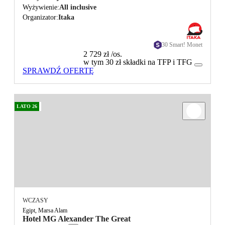
Wyżywienie
All inclusive
Organizator
Itaka
30 Smart! Monet
2 729 zł
/os.
w tym 30 zł składki na TFP i TFG
SPRAWDŹ OFERTĘ
LATO 26
WCZASY
Egipt, Marsa Alam
Hotel MG Alexander The Great