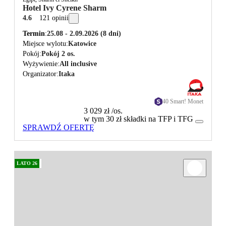
Hotel Ivy Cyrene Sharm
4.6
121 opinii
Termin
25.08 - 2.09.2026
(8 dni)
Miejsce wylotu
Katowice
Pokój
Pokój 2 os.
Wyżywienie
All inclusive
Organizator
Itaka
40 Smart! Monet
3 029 zł
/os.
w tym 30 zł składki na TFP i TFG
SPRAWDŹ OFERTĘ
LATO 26