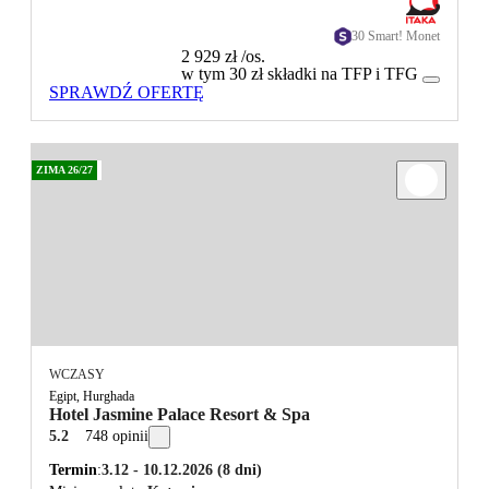
30 Smart! Monet
2 929 zł
/os.
w tym 30 zł składki na TFP i TFG
SPRAWDŹ OFERTĘ
ZIMA 26/27
WCZASY
Egipt, Hurghada
Hotel Jasmine Palace Resort & Spa
5.2
748 opinii
Termin
3.12 - 10.12.2026
(8 dni)