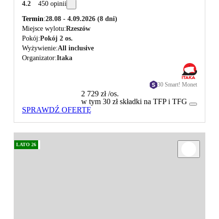
4.2
450 opinii
Termin
28.08 - 4.09.2026
(8 dni)
Miejsce wylotu
Rzeszów
Pokój
Pokój 2 os.
Wyżywienie
All inclusive
Organizator
Itaka
30 Smart! Monet
2 729 zł
/os.
w tym 30 zł składki na TFP i TFG
SPRAWDŹ OFERTĘ
LATO 26