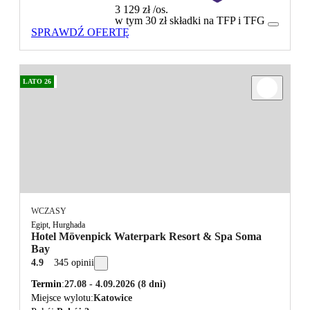
3 129 zł
/os.
w tym 30 zł składki na TFP i TFG
SPRAWDŹ OFERTĘ
LATO 26
WCZASY
Egipt, Hurghada
Hotel Mövenpick Waterpark Resort & Spa Soma
Bay
4.9
345 opinii
Termin
27.08 - 4.09.2026
(8 dni)
Miejsce wylotu
Katowice