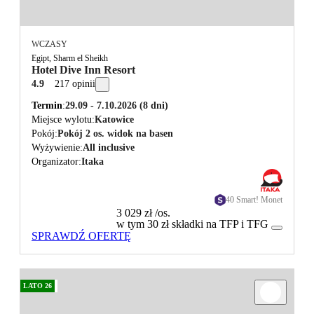
WCZASY
Egipt, Sharm el Sheikh
Hotel Dive Inn Resort
4.9
217 opinii
Termin
29.09 - 7.10.2026
(8 dni)
Miejsce wylotu
Katowice
Pokój
Pokój 2 os. widok na basen
Wyżywienie
All inclusive
Organizator
Itaka
40 Smart! Monet
3 029 zł
/os.
w tym 30 zł składki na TFP i TFG
SPRAWDŹ OFERTĘ
LATO 26