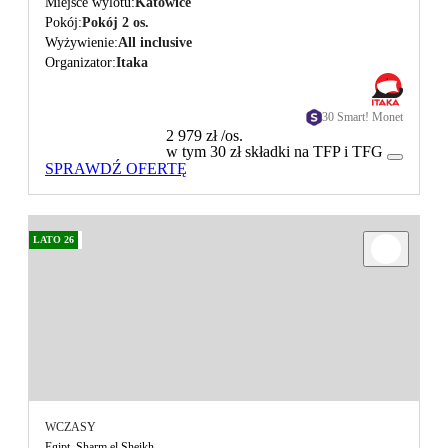
Miejsce wylotu
Katowice
Pokój
Pokój 2 os.
Wyżywienie
All inclusive
Organizator
Itaka
30 Smart! Monet
2 979 zł
/os.
w tym 30 zł składki na TFP i TFG
SPRAWDŹ OFERTĘ
LATO 26
WCZASY
Egipt, Sharm el Sheikh