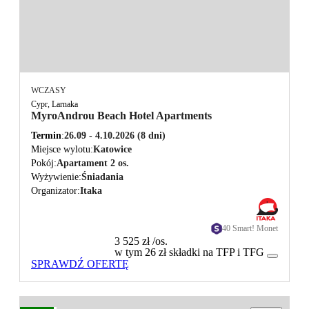
WCZASY
Cypr, Larnaka
MyroAndrou Beach Hotel Apartments
Termin
26.09 - 4.10.2026
(8 dni)
Miejsce wylotu
Katowice
Pokój
Apartament 2 os.
Wyżywienie
Śniadania
Organizator
Itaka
40 Smart! Monet
3 525 zł
/os.
w tym 26 zł składki na TFP i TFG
SPRAWDŹ OFERTĘ