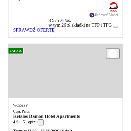
40 Smart! Monet
3 575 zł
/os.
w tym 26 zł składki na TFP i TFG
SPRAWDŹ OFERTĘ
LATO 26
WCZASY
Cypr, Pafos
Kefalos Damon Hotel Apartments
4.9
51 opinii