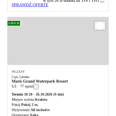
w tym 26 zł składki na TFP i TFG
SPRAWDŹ OFERTĘ
LATO 26
WCZASY
Cypr, Larnaka
Maris Grand Waterpark Resort
5.5
77 opinii
Termin
18.10 - 26.10.2026
(9 dni)
Miejsce wylotu
Kraków
Pokój
Pokój 2 os.
Wyżywienie
All inclusive
Organizator
Itaka