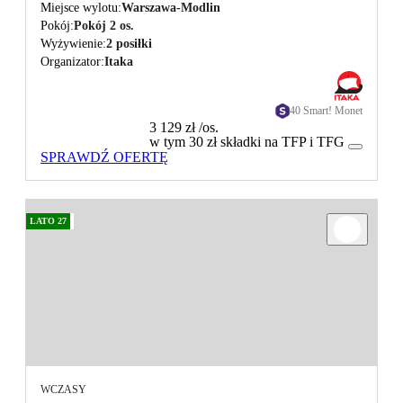
Miejsce wylotu
Warszawa-Modlin
Pokój
Pokój 2 os.
Wyżywienie
2 posiłki
Organizator
Itaka
40 Smart! Monet
3 129 zł
/os.
w tym 30 zł składki na TFP i TFG
SPRAWDŹ OFERTĘ
LATO 27
WCZASY