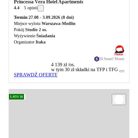
Princessa Vera Hotel Apartments
4.4
5 opinii
Termin
27.08 - 3.09.2026
(8 dni)
Miejsce wylotu
Warszawa-Modlin
Pokój
Studio 2 os.
Wyżywienie
Śniadania
Organizator
Itaka
50 Smart! Monet
4 139 zł
/os.
w tym 30 zł składki na TFP i TFG
SPRAWDŹ OFERTĘ
LATO 26