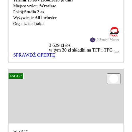
Termin
13.08 - 20.08.2026
(8 dni)
Miejsce wylotu
Wrocław
Pokój
Studio 2 os.
Wyżywienie
All inclusive
Organizator
Itaka
40 Smart! Monet
3 629 zł
/os.
w tym 30 zł składki na TFP i TFG
SPRAWDŹ OFERTĘ
LATO 27
WCZASY