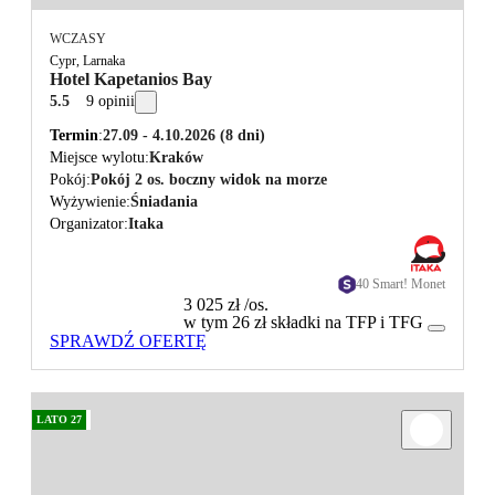
WCZASY
Cypr, Larnaka
Hotel Kapetanios Bay
5.5
9 opinii
Termin
27.09 - 4.10.2026
(8 dni)
Miejsce wylotu
Kraków
Pokój
Pokój 2 os. boczny widok na morze
Wyżywienie
Śniadania
Organizator
Itaka
40 Smart! Monet
3 025 zł
/os.
w tym 26 zł składki na TFP i TFG
SPRAWDŹ OFERTĘ
LATO 27