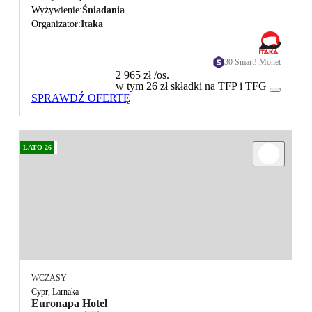
Wyżywienie
Śniadania
Organizator
Itaka
30 Smart! Monet
2 965 zł
/os.
w tym 26 zł składki na TFP i TFG
SPRAWDŹ OFERTĘ
LATO 26
WCZASY
Cypr, Larnaka
Euronapa Hotel