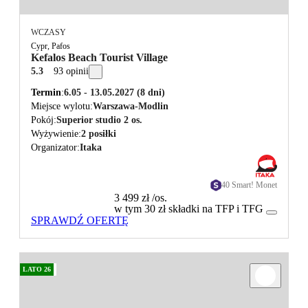
WCZASY
Cypr, Pafos
Kefalos Beach Tourist Village
5.3
93 opinii
Termin
6.05 - 13.05.2027
(8 dni)
Miejsce wylotu
Warszawa-Modlin
Pokój
Superior studio 2 os.
Wyżywienie
2 posiłki
Organizator
Itaka
40 Smart! Monet
3 499 zł
/os.
w tym 30 zł składki na TFP i TFG
SPRAWDŹ OFERTĘ
LATO 26