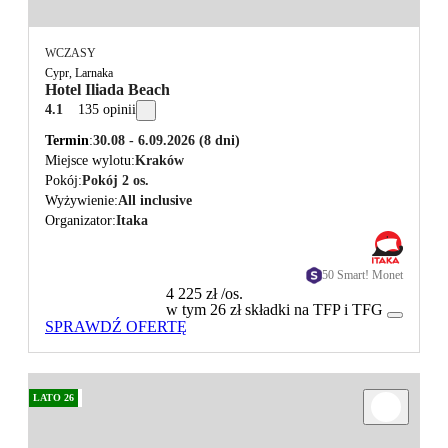
WCZASY
Cypr, Larnaka
Hotel Iliada Beach
4.1
135 opinii
Termin
30.08 - 6.09.2026
(8 dni)
Miejsce wylotu
Kraków
Pokój
Pokój 2 os.
Wyżywienie
All inclusive
Organizator
Itaka
50 Smart! Monet
4 225 zł
/os.
w tym 26 zł składki na TFP i TFG
SPRAWDŹ OFERTĘ
LATO 26