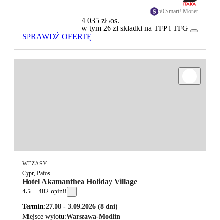
50 Smart! Monet
4 035 zł
/os.
w tym 26 zł składki na TFP i TFG
SPRAWDŹ OFERTĘ
WCZASY
Cypr, Pafos
Hotel Akamanthea Holiday Village
4.5
402 opinii
Termin
27.08 - 3.09.2026
(8 dni)
Miejsce wylotu
Warszawa-Modlin