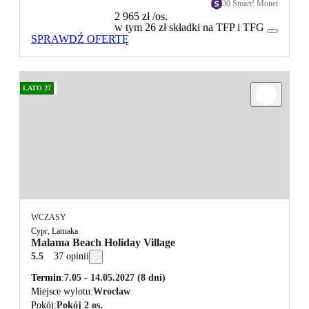
30 Smart! Monet
2 965 zł
/os.
w tym 26 zł składki na TFP i TFG
SPRAWDŹ OFERTĘ
LATO 27
WCZASY
Cypr, Larnaka
Malama Beach Holiday Village
5.5
37 opinii
Termin
7.05 - 14.05.2027
(8 dni)
Miejsce wylotu
Wrocław
Pokój
Pokój 2 os.