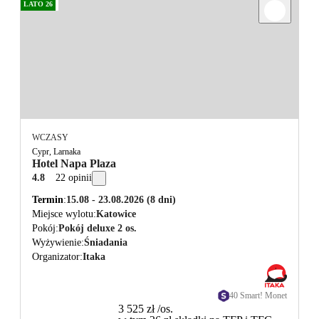
LATO 26
WCZASY
Cypr, Larnaka
Hotel Napa Plaza
4.8
22 opinii
Termin
15.08 - 23.08.2026
(8 dni)
Miejsce wylotu
Katowice
Pokój
Pokój deluxe 2 os.
Wyżywienie
Śniadania
Organizator
Itaka
40 Smart! Monet
3 525 zł
/os.