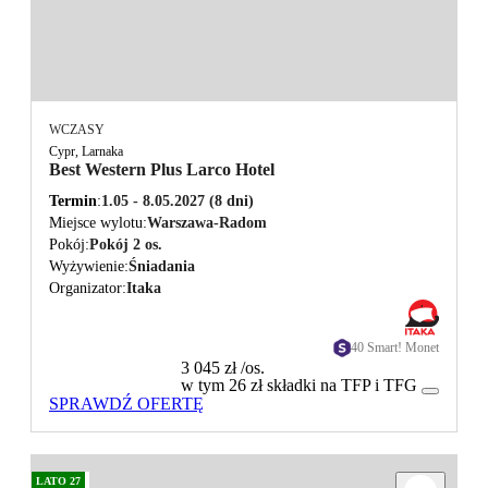
WCZASY
Cypr, Larnaka
Best Western Plus Larco Hotel
Termin
1.05 - 8.05.2027
(8 dni)
Miejsce wylotu
Warszawa-Radom
Pokój
Pokój 2 os.
Wyżywienie
Śniadania
Organizator
Itaka
40 Smart! Monet
3 045 zł
/os.
w tym 26 zł składki na TFP i TFG
SPRAWDŹ OFERTĘ
LATO 27