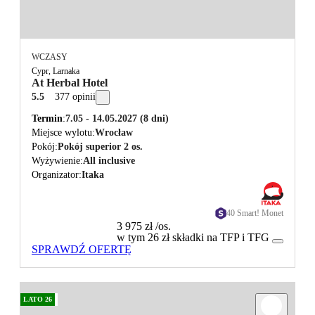
WCZASY
Cypr, Larnaka
At Herbal Hotel
5.5
377 opinii
Termin
7.05 - 14.05.2027
(8 dni)
Miejsce wylotu
Wrocław
Pokój
Pokój superior 2 os.
Wyżywienie
All inclusive
Organizator
Itaka
40 Smart! Monet
3 975 zł
/os.
w tym 26 zł składki na TFP i TFG
SPRAWDŹ OFERTĘ
LATO 26