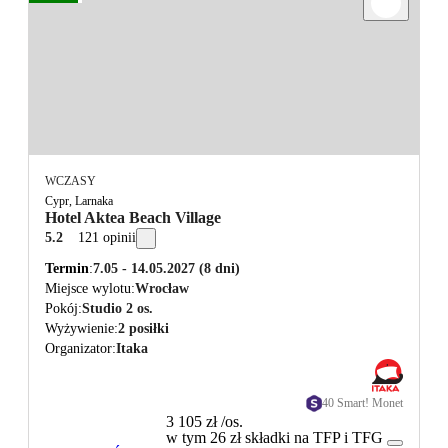
WCZASY
Cypr, Larnaka
Hotel Aktea Beach Village
5.2
121 opinii
Termin
7.05 - 14.05.2027
(8 dni)
Miejsce wylotu
Wrocław
Pokój
Studio 2 os.
Wyżywienie
2 posiłki
Organizator
Itaka
40 Smart! Monet
3 105 zł
/os.
w tym 26 zł składki na TFP i TFG