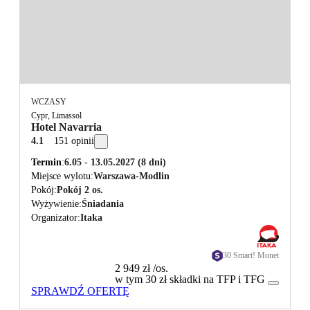
WCZASY
Cypr, Limassol
Hotel Navarria
4.1
151 opinii
Termin
6.05 - 13.05.2027
(8 dni)
Miejsce wylotu
Warszawa-Modlin
Pokój
Pokój 2 os.
Wyżywienie
Śniadania
Organizator
Itaka
30 Smart! Monet
2 949 zł
/os.
w tym 30 zł składki na TFP i TFG
SPRAWDŹ OFERTĘ