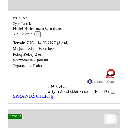
WCZASY
Cypr, Larnaka
Hotel Bohemian Gardens
5.2
8 opinii
Termin
7.05 - 14.05.2027
(8 dni)
Miejsce wylotu
Wrocław
Pokój
Pokój 2 os.
Wyżywienie
2 posiłki
Organizator
Itaka
30 Smart! Monet
2 695 zł
/os.
w tym 26 zł składki na TFP i TFG
SPRAWDŹ OFERTĘ
LATO 27