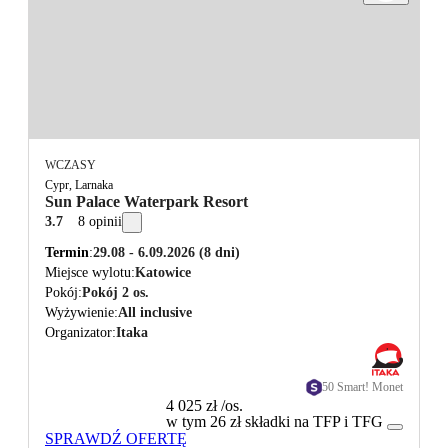
WCZASY
Cypr, Larnaka
Sun Palace Waterpark Resort
3.7
8 opinii
Termin
29.08 - 6.09.2026
(8 dni)
Miejsce wylotu
Katowice
Pokój
Pokój 2 os.
Wyżywienie
All inclusive
Organizator
Itaka
50 Smart! Monet
4 025 zł
/os.
w tym 26 zł składki na TFP i TFG
SPRAWDŹ OFERTĘ