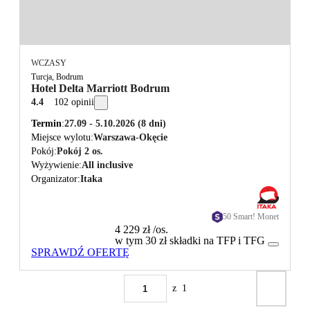
WCZASY
Turcja, Bodrum
Hotel Delta Marriott Bodrum
4.4
102 opinii
Termin
27.09 - 5.10.2026
(8 dni)
Miejsce wylotu
Warszawa-Okęcie
Pokój
Pokój 2 os.
Wyżywienie
All inclusive
Organizator
Itaka
50 Smart! Monet
4 229 zł
/os.
w tym 30 zł składki na TFP i TFG
SPRAWDŹ OFERTĘ
z
1