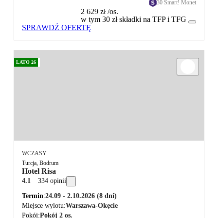
30 Smart! Monet
2 629 zł
/os.
w tym 30 zł składki na TFP i TFG
SPRAWDŹ OFERTĘ
LATO 26
WCZASY
Turcja, Bodrum
Hotel Risa
4.1
334 opinii
Termin
24.09 - 2.10.2026
(8 dni)
Miejsce wylotu
Warszawa-Okęcie
Pokój
Pokój 2 os.