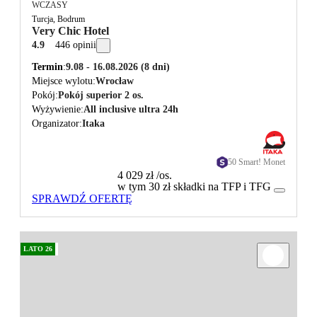
WCZASY
Turcja, Bodrum
Very Chic Hotel
4.9
446 opinii
Termin
9.08 - 16.08.2026
(8 dni)
Miejsce wylotu
Wrocław
Pokój
Pokój superior 2 os.
Wyżywienie
All inclusive ultra 24h
Organizator
Itaka
50 Smart! Monet
4 029 zł
/os.
w tym 30 zł składki na TFP i TFG
SPRAWDŹ OFERTĘ
LATO 26