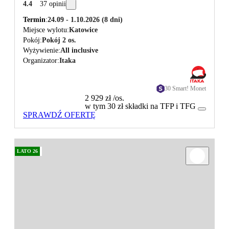
4.4
37 opinii
Termin
24.09 - 1.10.2026
(8 dni)
Miejsce wylotu
Katowice
Pokój
Pokój 2 os.
Wyżywienie
All inclusive
Organizator
Itaka
30 Smart! Monet
2 929 zł
/os.
w tym 30 zł składki na TFP i TFG
SPRAWDŹ OFERTĘ
LATO 26