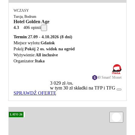
WCZASY
Turcja, Bodrum
Hotel Golden Age
4.3
406 opinii
Termin
27.09 - 4.10.2026
(8 dni)
Miejsce wylotu
Gdańsk
Pokój
Pokój 2 os. widok na ogród
Wyżywienie
All inclusive
Organizator
Itaka
40 Smart! Monet
3 029 zł
/os.
w tym 30 zł składki na TFP i TFG
SPRAWDŹ OFERTĘ
LATO 26