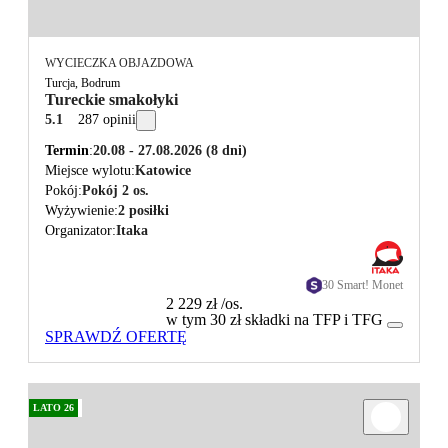
WYCIECZKA OBJAZDOWA
Turcja, Bodrum
Tureckie smakołyki
5.1
287 opinii
Termin
20.08 - 27.08.2026
(8 dni)
Miejsce wylotu
Katowice
Pokój
Pokój 2 os.
Wyżywienie
2 posiłki
Organizator
Itaka
30 Smart! Monet
2 229 zł
/os.
w tym 30 zł składki na TFP i TFG
SPRAWDŹ OFERTĘ
LATO 26