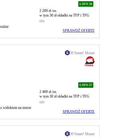
LATO 26
2 209 zł
/os.
w tym 30 zł składki na TFP i TFG
odzie
SPRAWDŹ OFERTĘ
30 Smart! Monet
LATO 27
2 469 zł
/os.
w tym 30 zł składki na TFP i TFG
 z widokiem na morze
SPRAWDŹ OFERTĘ
30 Smart! Monet