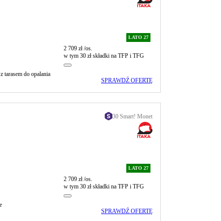
LATO 27
2 709 zł
/os.
w tym 30 zł składki na TFP i TFG
 z tarasem do opalania
SPRAWDŹ OFERTĘ
30 Smart! Monet
LATO 27
2 709 zł
/os.
w tym 30 zł składki na TFP i TFG
e
SPRAWDŹ OFERTĘ