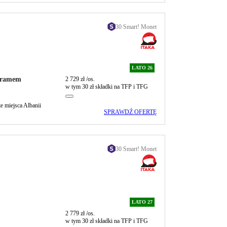
30 Smart! Monet
LATO 26
ogramem
2 729 zł
/os.
w tym 30 zł składki na TFP i TFG
ze miejsca Albanii
SPRAWDŹ OFERTĘ
30 Smart! Monet
LATO 27
2 779 zł
/os.
w tym 30 zł składki na TFP i TFG