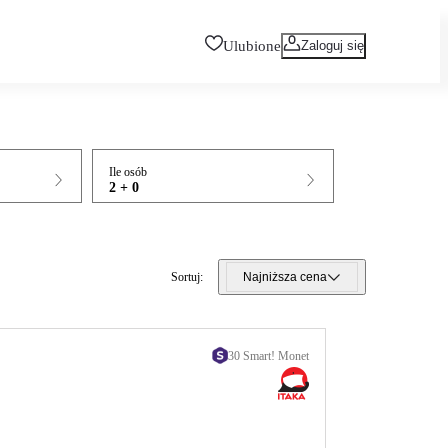
Ulubione
Zaloguj się
Ile osób
2 + 0
Sortuj
:
Najniższa cena
30 Smart! Monet