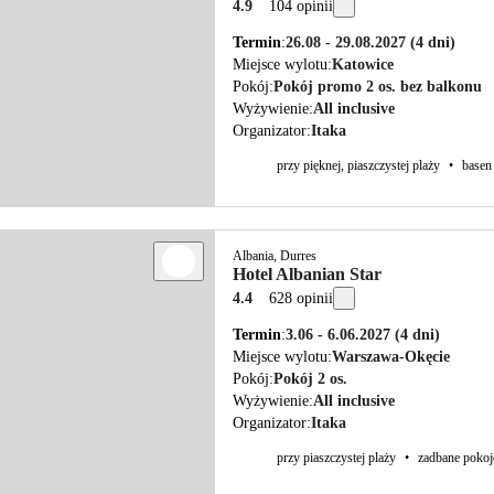
4.9
104 opinii
Termin
26.08 - 29.08.2027
(4 dni)
Miejsce wylotu
Katowice
Pokój
Pokój promo 2 os. bez balkonu
Wyżywienie
All inclusive
Organizator
Itaka
przy pięknej, piaszczystej plaży
•
basen
Albania, Durres
Hotel Albanian Star
4.4
628 opinii
Termin
3.06 - 6.06.2027
(4 dni)
Miejsce wylotu
Warszawa-Okęcie
Pokój
Pokój 2 os.
Wyżywienie
All inclusive
Organizator
Itaka
przy piaszczystej plaży
•
zadbane pokoj