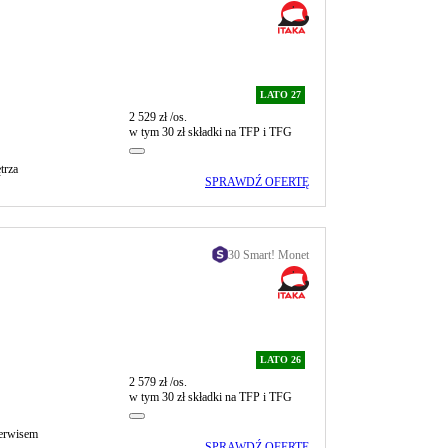
LATO 27
2 529 zł
/os.
w tym 30 zł składki na TFP i TFG
trza
SPRAWDŹ OFERTĘ
30 Smart! Monet
LATO 26
2 579 zł
/os.
w tym 30 zł składki na TFP i TFG
serwisem
SPRAWDŹ OFERTĘ