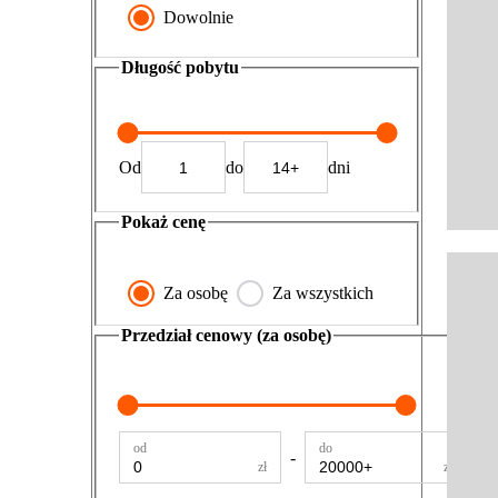
Dowolnie
Długość pobytu
Od
do
dni
Pokaż cenę
Za osobę
Za wszystkich
Przedział cenowy (za osobę)
od
do
-
zł
zł