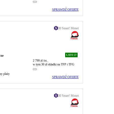
SPRAWDŹ OFERTĘ
30 Smart! Monet
LATO 27
rze
2 799 zł
/os.
w tym 30 zł składki na TFP i TFG
zy plaży
SPRAWDŹ OFERTĘ
30 Smart! Monet