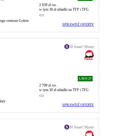
2 639 zł
/os.
w tym 30 zł składki na TFP i TFG
nego centrum Golem
SPRAWDŹ OFERTĘ
30 Smart! Monet
LATO 27
2 709 zł
/os.
w tym 30 zł składki na TFP i TFG
laży
SPRAWDŹ OFERTĘ
30 Smart! Monet