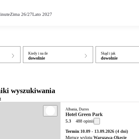
inute
Zima 26/27
Lato 2027
Kiedy i na ile
Skąd i jak
dowolnie
dowolnie
iki wyszukiwania
t
Albania, Durres
Hotel Green Park
5.3
488 opinii
Termin
10.09 - 13.09.2026
(4 dni)
Miejsce wylotu
Warszawa-Okęcie