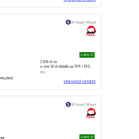
30 Smart! Monet
LATO 27
2 639 zł
/os.
w tym 30 zł składki na TFP i TFG
stej plaży
SPRAWDŹ OFERTĘ
30 Smart! Monet
LATO 27
rze