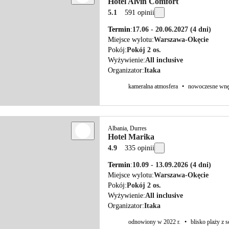
Hotel Alvin Comfort
5.1
591 opinii
Termin
17.06 - 20.06.2027
(4 dni)
Miejsce wylotu
Warszawa-Okęcie
Pokój
Pokój 2 os.
Wyżywienie
All inclusive
Organizator
Itaka
kameralna atmosfera
•
nowoczesne wnę
Albania, Durres
Hotel Marika
4.9
335 opinii
Termin
10.09 - 13.09.2026
(4 dni)
Miejsce wylotu
Warszawa-Okęcie
Pokój
Pokój 2 os.
Wyżywienie
All inclusive
Organizator
Itaka
odnowiony w 2022 r.
•
blisko plaży z 