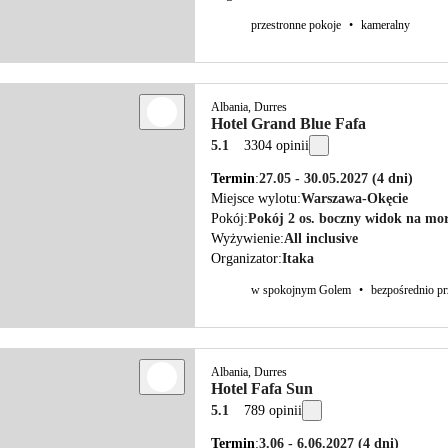
przestronne pokoje
•
kameralny
Albania, Durres
Hotel Grand Blue Fafa
5.1
3304 opinii
Termin
27.05 - 30.05.2027
(4 dni)
Miejsce wylotu
Warszawa-Okęcie
Pokój
Pokój 2 os. boczny widok na mo
Wyżywienie
All inclusive
Organizator
Itaka
w spokojnym Golem
•
bezpośrednio pr
Albania, Durres
Hotel Fafa Sun
5.1
789 opinii
Termin
3.06 - 6.06.2027
(4 dni)