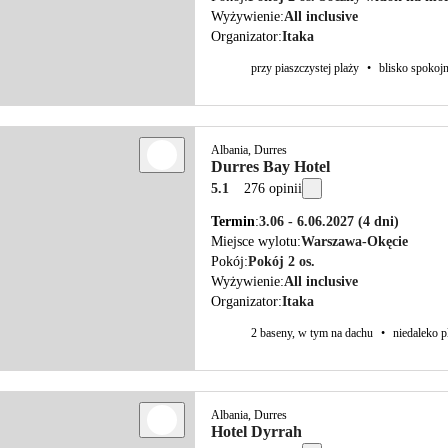
Wyżywienie
All inclusive
Organizator
Itaka
przy piaszczystej plaży
•
blisko spokoj
Albania, Durres
Durres Bay Hotel
5.1
276 opinii
Termin
3.06 - 6.06.2027
(4 dni)
Miejsce wylotu
Warszawa-Okęcie
Pokój
Pokój 2 os.
Wyżywienie
All inclusive
Organizator
Itaka
2 baseny, w tym na dachu
•
niedaleko p
Albania, Durres
Hotel Dyrrah