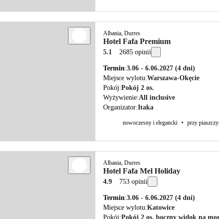
Albania, Durres
Hotel Fafa Premium
5.1
2685 opinii
Termin
3.06 - 6.06.2027
(4 dni)
Miejsce wylotu
Warszawa-Okęcie
Pokój
Pokój 2 os.
Wyżywienie
All inclusive
Organizator
Itaka
nowoczesny i elegancki
•
przy piaszczy
Albania, Durres
Hotel Fafa Mel Holiday
4.9
753 opinii
Termin
3.06 - 6.06.2027
(4 dni)
Miejsce wylotu
Katowice
Pokój
Pokój 2 os. boczny widok na mo