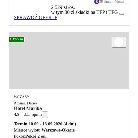
30 Smart! Monet
2 529 zł
/os.
w tym 30 zł składki na TFP i TFG
SPRAWDŹ OFERTĘ
LATO 26
WCZASY
Albania, Durres
Hotel Marika
4.9
333 opinii
Termin
10.09 - 13.09.2026
(4 dni)
Miejsce wylotu
Warszawa-Okęcie
Pokój
Pokój 2 os.