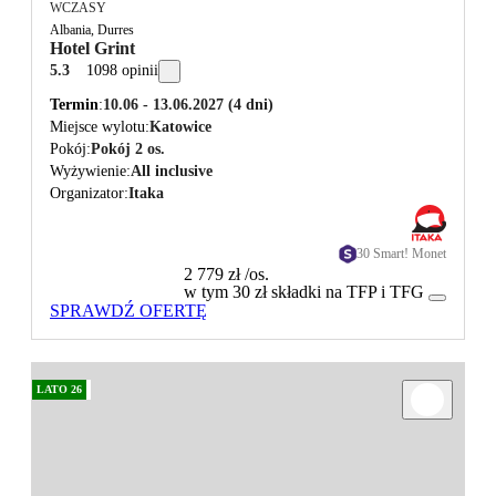
WCZASY
Albania, Durres
Hotel Grint
5.3
1098 opinii
Termin
10.06 - 13.06.2027
(4 dni)
Miejsce wylotu
Katowice
Pokój
Pokój 2 os.
Wyżywienie
All inclusive
Organizator
Itaka
30 Smart! Monet
2 779 zł
/os.
w tym 30 zł składki na TFP i TFG
SPRAWDŹ OFERTĘ
LATO 26