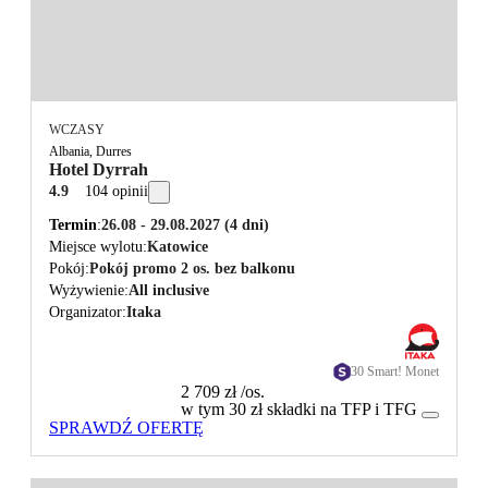
WCZASY
Albania, Durres
Hotel Dyrrah
4.9
104 opinii
Termin
26.08 - 29.08.2027
(4 dni)
Miejsce wylotu
Katowice
Pokój
Pokój promo 2 os. bez balkonu
Wyżywienie
All inclusive
Organizator
Itaka
30 Smart! Monet
2 709 zł
/os.
w tym 30 zł składki na TFP i TFG
SPRAWDŹ OFERTĘ