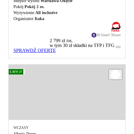
Miejsce wylotu
Warszawa-Okęcie
Pokój
Pokój 2 os.
Wyżywienie
All inclusive
Organizator
Itaka
30 Smart! Monet
2 799 zł
/os.
w tym 30 zł składki na TFP i TFG
SPRAWDŹ OFERTĘ
LATO 27
WCZASY
Albania, Durres