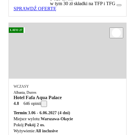
w tym 30 zł składki na TFP i TFG
SPRAWDŹ OFERTĘ
LATO 27
WCZASY
Albania, Durres
Hotel Fafa Aqua Palace
4.8
646 opinii
Termin
3.06 - 6.06.2027
(4 dni)
Miejsce wylotu
Warszawa-Okęcie
Pokój
Pokój 2 os.
Wyżywienie
All inclusive