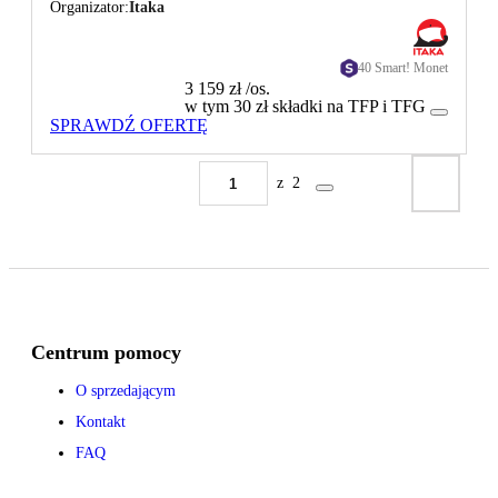
Organizator
Itaka
40 Smart! Monet
3 159 zł
/os.
w tym 30 zł składki na TFP i TFG
SPRAWDŹ OFERTĘ
z
2
Centrum pomocy
O sprzedającym
Kontakt
FAQ