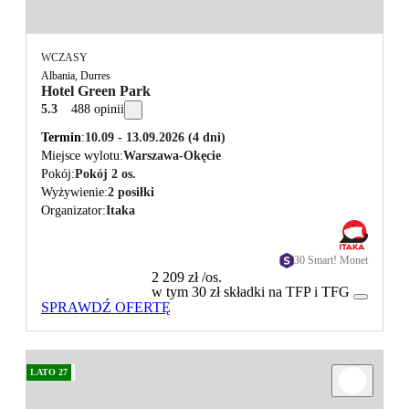
WCZASY
Albania, Durres
Hotel Green Park
5.3
488 opinii
Termin
10.09 - 13.09.2026
(4 dni)
Miejsce wylotu
Warszawa-Okęcie
Pokój
Pokój 2 os.
Wyżywienie
2 posiłki
Organizator
Itaka
30 Smart! Monet
2 209 zł
/os.
w tym 30 zł składki na TFP i TFG
SPRAWDŹ OFERTĘ
LATO 27