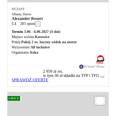
WCZASY
Albania, Durres
Alexander Resort
5.1
283 opinii
Termin
3.06 - 6.06.2027
(4 dni)
Miejsce wylotu
Katowice
Pokój
Pokój 2 os. boczny widok na morze
Wyżywienie
All inclusive
Organizator
Itaka
30 Smart! Monet
2 959 zł
/os.
w tym 30 zł składki na TFP i TFG
SPRAWDŹ OFERTĘ
LATO 27