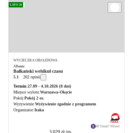
LATO 26
WYCIECZKA OBJAZDOWA
Albania
Bałkański wehikuł czasu
5.1
202 opinii
Termin
27.09 - 4.10.2026
(8 dni)
Miejsce wylotu
Warszawa-Okęcie
Pokój
Pokój 2 os.
Wyżywienie
Wyżywienie zgodnie z programem
Organizator
Itaka
40 Smart! Monet
3 029 zł
/os.