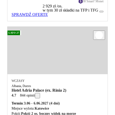
30 Smart! Monet
2 929 zł
/os.
w tym 30 zł składki na TFP i TFG
SPRAWDŹ OFERTĘ
LATO 27
WCZASY
Albania, Durres
Hotel Adria Palace (ex. Rinia 2)
4.7
844 opinii
Termin
3.06 - 6.06.2027
(4 dni)
Miejsce wylotu
Katowice
Pokój
Pokój 2 os. boczny widok na morze