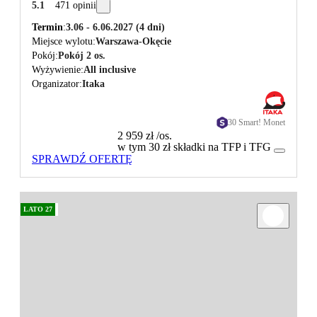
5.1
471 opinii
Termin
3.06 - 6.06.2027
(4 dni)
Miejsce wylotu
Warszawa-Okęcie
Pokój
Pokój 2 os.
Wyżywienie
All inclusive
Organizator
Itaka
30 Smart! Monet
2 959 zł
/os.
w tym 30 zł składki na TFP i TFG
SPRAWDŹ OFERTĘ
LATO 27