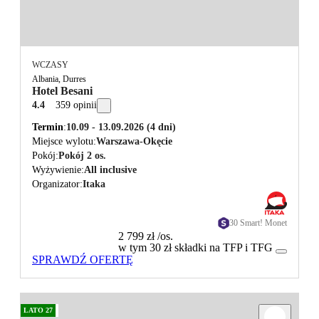
WCZASY
Albania, Durres
Hotel Besani
4.4
359 opinii
Termin
10.09 - 13.09.2026
(4 dni)
Miejsce wylotu
Warszawa-Okęcie
Pokój
Pokój 2 os.
Wyżywienie
All inclusive
Organizator
Itaka
30 Smart! Monet
2 799 zł
/os.
w tym 30 zł składki na TFP i TFG
SPRAWDŹ OFERTĘ
LATO 27