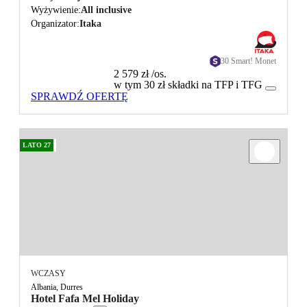
Wyżywienie
All inclusive
Organizator
Itaka
30 Smart! Monet
2 579 zł
/os.
w tym 30 zł składki na TFP i TFG
SPRAWDŹ OFERTĘ
LATO 27
WCZASY
Albania, Durres
Hotel Fafa Mel Holiday