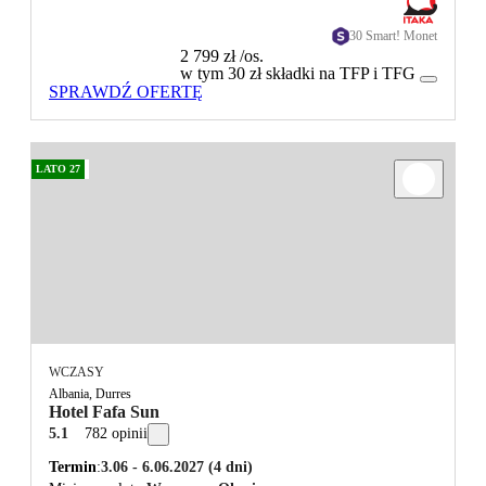
30 Smart! Monet
2 799 zł
/os.
w tym 30 zł składki na TFP i TFG
SPRAWDŹ OFERTĘ
LATO 27
WCZASY
Albania, Durres
Hotel Fafa Sun
5.1
782 opinii
Termin
3.06 - 6.06.2027
(4 dni)