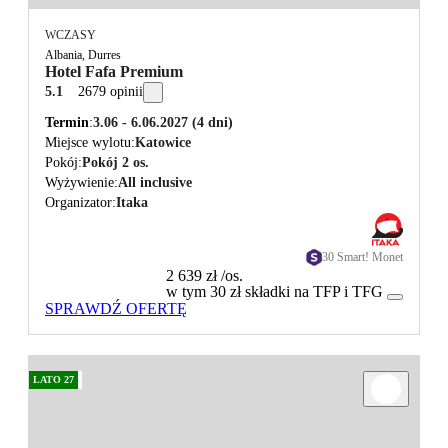
WCZASY
Albania, Durres
Hotel Fafa Premium
5.1
2679 opinii
Termin
3.06 - 6.06.2027
(4 dni)
Miejsce wylotu
Katowice
Pokój
Pokój 2 os.
Wyżywienie
All inclusive
Organizator
Itaka
30 Smart! Monet
2 639 zł
/os.
w tym 30 zł składki na TFP i TFG
SPRAWDŹ OFERTĘ
LATO 27