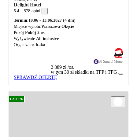
Delight Hotel
5.4
578 opinii
Termin
10.06 - 13.06.2027
(4 dni)
Miejsce wylotu
Warszawa-Okęcie
Pokój
Pokój 2 os.
Wyżywienie
All inclusive
Organizator
Itaka
30 Smart! Monet
2 889 zł
/os.
w tym 30 zł składki na TFP i TFG
SPRAWDŹ OFERTĘ
LATO 26