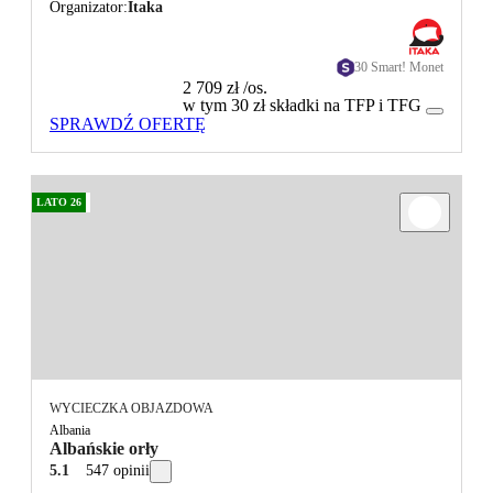
Organizator
Itaka
30 Smart! Monet
2 709 zł
/os.
w tym 30 zł składki na TFP i TFG
SPRAWDŹ OFERTĘ
LATO 26
WYCIECZKA OBJAZDOWA
Albania
Albańskie orły
5.1
547 opinii