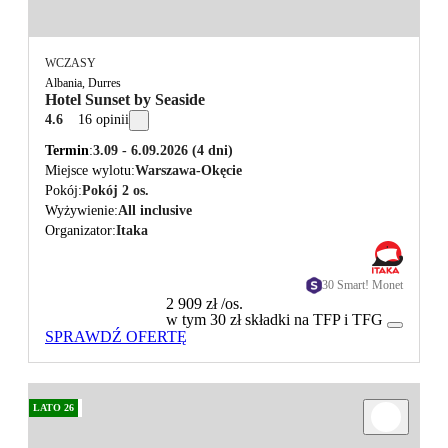
WCZASY
Albania, Durres
Hotel Sunset by Seaside
4.6
16 opinii
Termin
3.09 - 6.09.2026
(4 dni)
Miejsce wylotu
Warszawa-Okęcie
Pokój
Pokój 2 os.
Wyżywienie
All inclusive
Organizator
Itaka
30 Smart! Monet
2 909 zł
/os.
w tym 30 zł składki na TFP i TFG
SPRAWDŹ OFERTĘ
LATO 26