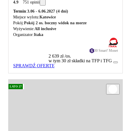
4.9
751 opinii
Termin
3.06 - 6.06.2027
(4 dni)
Miejsce wylotu
Katowice
Pokój
Pokój 2 os. boczny widok na morze
Wyżywienie
All inclusive
Organizator
Itaka
30 Smart! Monet
2 639 zł
/os.
w tym 30 zł składki na TFP i TFG
SPRAWDŹ OFERTĘ
LATO 27