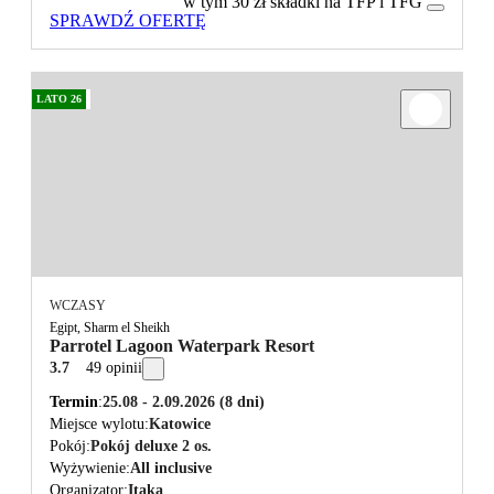
w tym 30 zł składki na TFP i TFG
SPRAWDŹ OFERTĘ
LATO 26
WCZASY
Egipt, Sharm el Sheikh
Parrotel Lagoon Waterpark Resort
3.7
49 opinii
Termin
25.08 - 2.09.2026
(8 dni)
Miejsce wylotu
Katowice
Pokój
Pokój deluxe 2 os.
Wyżywienie
All inclusive
Organizator
Itaka