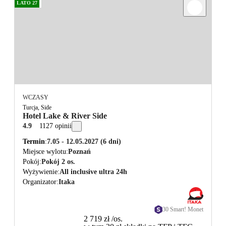
LATO 27
WCZASY
Turcja, Side
Hotel Lake & River Side
4.9
1127 opinii
Termin
7.05 - 12.05.2027
(6 dni)
Miejsce wylotu
Poznań
Pokój
Pokój 2 os.
Wyżywienie
All inclusive ultra 24h
Organizator
Itaka
30 Smart! Monet
2 719 zł
/os.