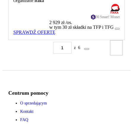
Organizator
Itaka
30 Smart! Monet
2 929 zł
/os.
w tym 30 zł składki na TFP i TFG
SPRAWDŹ OFERTĘ
z
6
Centrum pomocy
O sprzedającym
Kontakt
FAQ