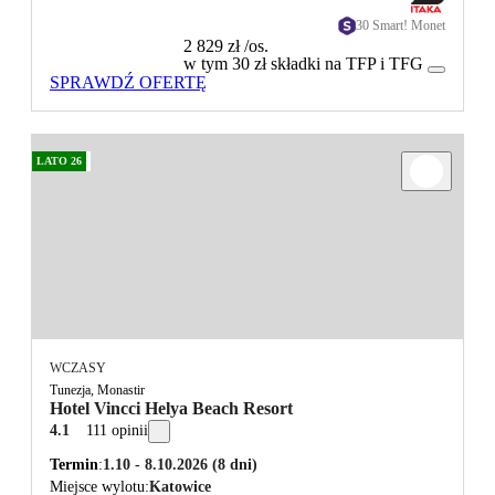
30 Smart! Monet
2 829 zł
/os.
w tym 30 zł składki na TFP i TFG
SPRAWDŹ OFERTĘ
LATO 26
WCZASY
Tunezja, Monastir
Hotel Vincci Helya Beach Resort
4.1
111 opinii
Termin
1.10 - 8.10.2026
(8 dni)
Miejsce wylotu
Katowice