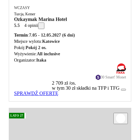
WCZASY
Turcja, Kemer
Ozkaymak Marina Hotel
5.5
4 opinii
Termin
7.05 - 12.05.2027
(6 dni)
Miejsce wylotu
Katowice
Pokój
Pokój 2 os.
Wyżywienie
All inclusive
Organizator
Itaka
30 Smart! Monet
2 709 zł
/os.
w tym 30 zł składki na TFP i TFG
SPRAWDŹ OFERTĘ
LATO 27