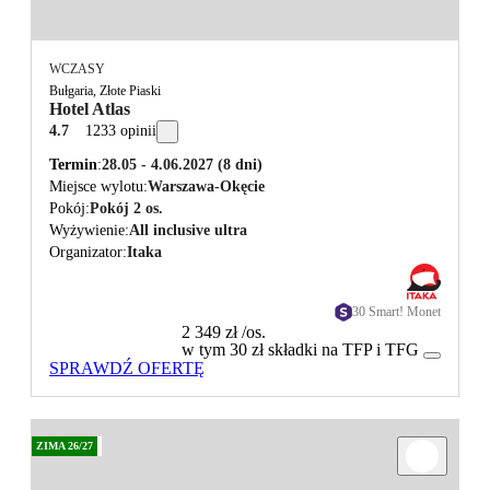
WCZASY
Bułgaria, Złote Piaski
Hotel Atlas
4.7
1233 opinii
Termin
28.05 - 4.06.2027
(8 dni)
Miejsce wylotu
Warszawa-Okęcie
Pokój
Pokój 2 os.
Wyżywienie
All inclusive ultra
Organizator
Itaka
30 Smart! Monet
2 349 zł
/os.
w tym 30 zł składki na TFP i TFG
SPRAWDŹ OFERTĘ
ZIMA 26/27