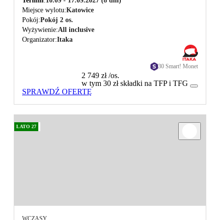
Termin
10.09 - 17.09.2027
(8 dni)
Miejsce wylotu
Katowice
Pokój
Pokój 2 os.
Wyżywienie
All inclusive
Organizator
Itaka
30 Smart! Monet
2 749 zł
/os.
w tym 30 zł składki na TFP i TFG
SPRAWDŹ OFERTĘ
LATO 27
WCZASY