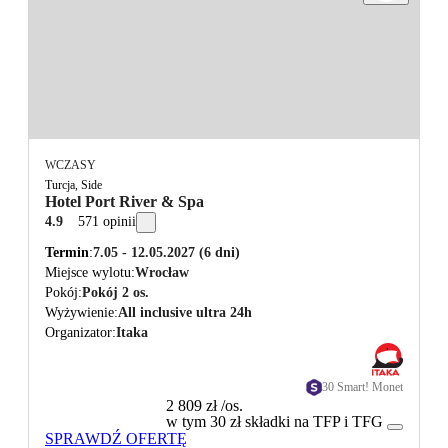
WCZASY
Turcja, Side
Hotel Port River & Spa
4.9
571 opinii
Termin
7.05 - 12.05.2027
(6 dni)
Miejsce wylotu
Wrocław
Pokój
Pokój 2 os.
Wyżywienie
All inclusive ultra 24h
Organizator
Itaka
30 Smart! Monet
2 809 zł
/os.
w tym 30 zł składki na TFP i TFG
SPRAWDŹ OFERTĘ