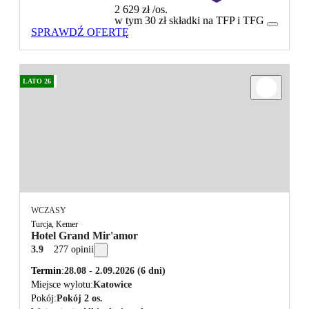
2 629 zł
/os.
w tym 30 zł składki na TFP i TFG
SPRAWDŹ OFERTĘ
LATO 26
WCZASY
Turcja, Kemer
Hotel Grand Mir'amor
3.9
277 opinii
Termin
28.08 - 2.09.2026
(6 dni)
Miejsce wylotu
Katowice
Pokój
Pokój 2 os.