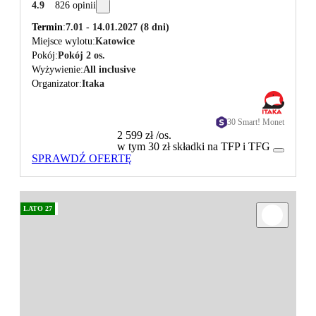
4.9
826 opinii
Termin
7.01 - 14.01.2027
(8 dni)
Miejsce wylotu
Katowice
Pokój
Pokój 2 os.
Wyżywienie
All inclusive
Organizator
Itaka
30 Smart! Monet
2 599 zł
/os.
w tym 30 zł składki na TFP i TFG
SPRAWDŹ OFERTĘ
LATO 27