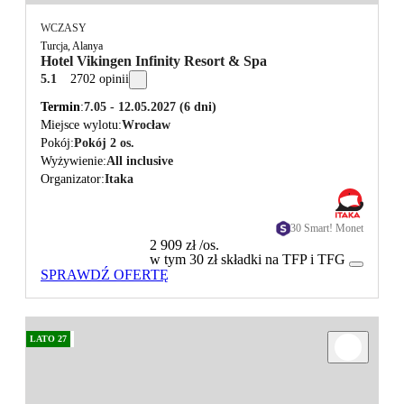
WCZASY
Turcja, Alanya
Hotel Vikingen Infinity Resort & Spa
5.1
2702 opinii
Termin
7.05 - 12.05.2027
(6 dni)
Miejsce wylotu
Wrocław
Pokój
Pokój 2 os.
Wyżywienie
All inclusive
Organizator
Itaka
30 Smart! Monet
2 909 zł
/os.
w tym 30 zł składki na TFP i TFG
SPRAWDŹ OFERTĘ
LATO 27