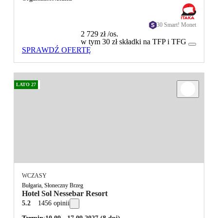
30 Smart! Monet
2 729 zł
/os.
w tym 30 zł składki na TFP i TFG
SPRAWDŹ OFERTĘ
LATO 27
WCZASY
Bułgaria, Słoneczny Brzeg
Hotel Sol Nessebar Resort
5.2
1456 opinii