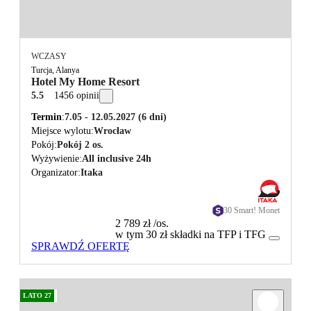
WCZASY
Turcja, Alanya
Hotel My Home Resort
5.5
1456 opinii
Termin
7.05 - 12.05.2027
(6 dni)
Miejsce wylotu
Wrocław
Pokój
Pokój 2 os.
Wyżywienie
All inclusive 24h
Organizator
Itaka
30 Smart! Monet
2 789 zł
/os.
w tym 30 zł składki na TFP i TFG
SPRAWDŹ OFERTĘ
LATO 27