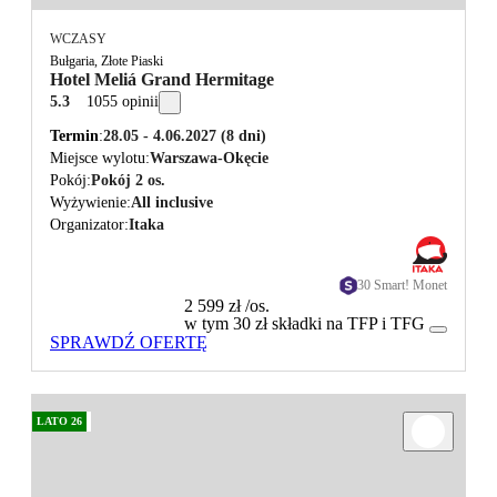
WCZASY
Bułgaria, Złote Piaski
Hotel Meliá Grand Hermitage
5.3
1055 opinii
Termin
28.05 - 4.06.2027
(8 dni)
Miejsce wylotu
Warszawa-Okęcie
Pokój
Pokój 2 os.
Wyżywienie
All inclusive
Organizator
Itaka
30 Smart! Monet
2 599 zł
/os.
w tym 30 zł składki na TFP i TFG
SPRAWDŹ OFERTĘ
LATO 26