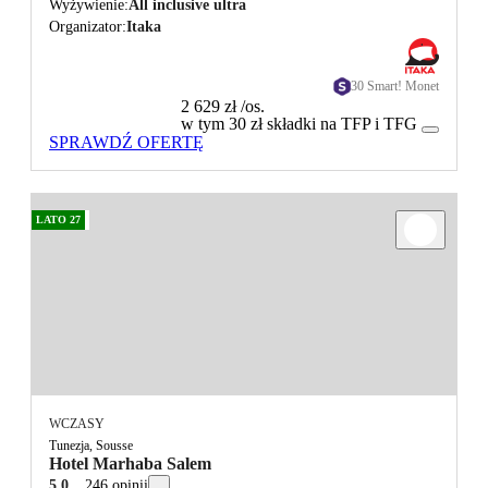
Wyżywienie
All inclusive ultra
Organizator
Itaka
30 Smart! Monet
2 629 zł
/os.
w tym 30 zł składki na TFP i TFG
SPRAWDŹ OFERTĘ
LATO 27
WCZASY
Tunezja, Sousse
Hotel Marhaba Salem
5.0
246 opinii