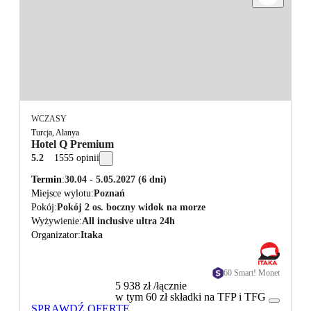
WCZASY
Turcja, Alanya
Hotel Q Premium
5.2
1555 opinii
Termin
30.04 - 5.05.2027
(6 dni)
Miejsce wylotu
Poznań
Pokój
Pokój 2 os. boczny widok na morze
Wyżywienie
All inclusive ultra 24h
Organizator
Itaka
60 Smart! Monet
5 938 zł
/łącznie
w tym 60 zł składki na TFP i TFG
SPRAWDŹ OFERTĘ