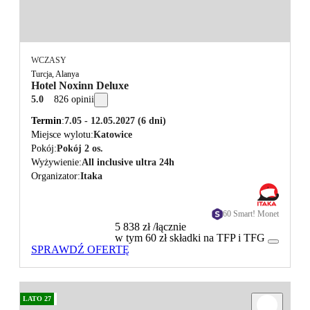
WCZASY
Turcja, Alanya
Hotel Noxinn Deluxe
5.0
826 opinii
Termin
7.05 - 12.05.2027
(6 dni)
Miejsce wylotu
Katowice
Pokój
Pokój 2 os.
Wyżywienie
All inclusive ultra 24h
Organizator
Itaka
60 Smart! Monet
5 838 zł
/łącznie
w tym 60 zł składki na TFP i TFG
SPRAWDŹ OFERTĘ
LATO 27