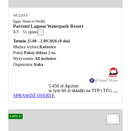
WCZASY
Egipt, Sharm el Sheikh
Parrotel Lagoon Waterpark Resort
3.7
51 opinii
Termin
25.08 - 2.09.2026
(8 dni)
Miejsce wylotu
Katowice
Pokój
Pokój deluxe 2 os.
Wyżywienie
All inclusive
Organizator
Itaka
60 Smart! Monet
5 458 zł
/łącznie
w tym 60 zł składki na TFP i TFG
SPRAWDŹ OFERTĘ
LATO 27