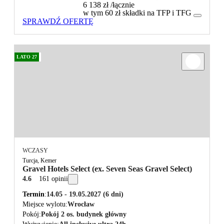
6 138 zł
/łącznie
w tym 60 zł składki na TFP i TFG
SPRAWDŹ OFERTĘ
LATO 27
WCZASY
Turcja, Kemer
Gravel Hotels Select (ex. Seven Seas Gravel Select)
4.6
161 opinii
Termin
14.05 - 19.05.2027
(6 dni)
Miejsce wylotu
Wrocław
Pokój
Pokój 2 os. budynek główny