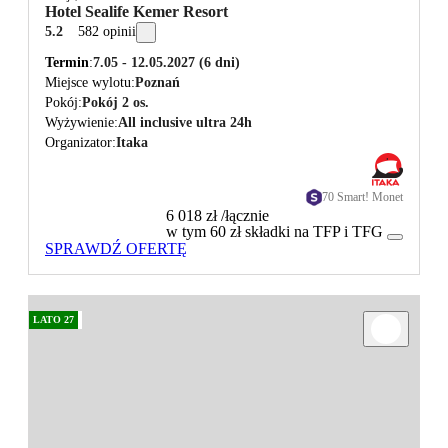
Hotel Sealife Kemer Resort
5.2
582 opinii
Termin
7.05 - 12.05.2027
(6 dni)
Miejsce wylotu
Poznań
Pokój
Pokój 2 os.
Wyżywienie
All inclusive ultra 24h
Organizator
Itaka
70 Smart! Monet
6 018 zł
/łącznie
w tym 60 zł składki na TFP i TFG
SPRAWDŹ OFERTĘ
LATO 27