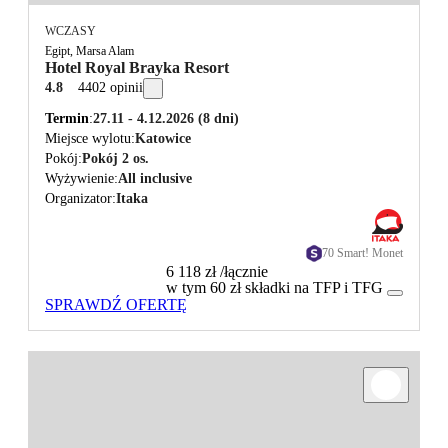
WCZASY
Egipt, Marsa Alam
Hotel Royal Brayka Resort
4.8
4402 opinii
Termin
27.11 - 4.12.2026
(8 dni)
Miejsce wylotu
Katowice
Pokój
Pokój 2 os.
Wyżywienie
All inclusive
Organizator
Itaka
70 Smart! Monet
6 118 zł
/łącznie
w tym 60 zł składki na TFP i TFG
SPRAWDŹ OFERTĘ