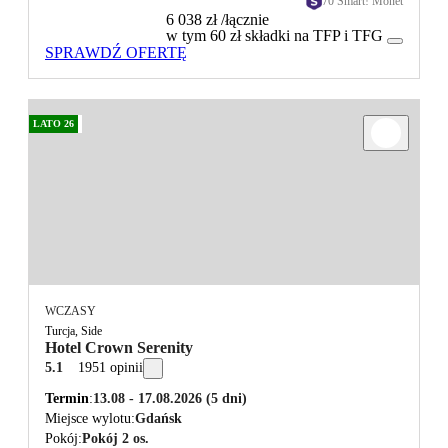
70 Smart! Monet
6 038 zł
/łącznie
w tym 60 zł składki na TFP i TFG
SPRAWDŹ OFERTĘ
LATO 26
WCZASY
Turcja, Side
Hotel Crown Serenity
5.1
1951 opinii
Termin
13.08 - 17.08.2026
(5 dni)
Miejsce wylotu
Gdańsk
Pokój
Pokój 2 os.