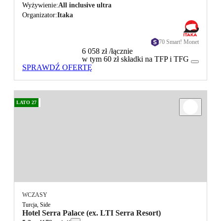
Wyżywienie
All inclusive ultra
Organizator
Itaka
70 Smart! Monet
6 058 zł
/łącznie
w tym 60 zł składki na TFP i TFG
SPRAWDŹ OFERTĘ
LATO 27
WCZASY
Turcja, Side
Hotel Serra Palace (ex. LTI Serra Resort)