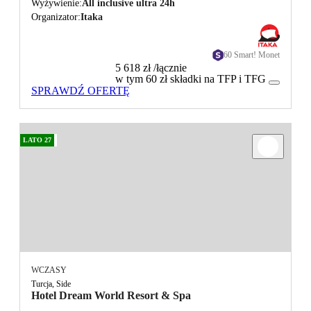
Wyżywienie
All inclusive ultra 24h
Organizator
Itaka
60 Smart! Monet
5 618 zł
/łącznie
w tym 60 zł składki na TFP i TFG
SPRAWDŹ OFERTĘ
LATO 27
WCZASY
Turcja, Side
Hotel Dream World Resort & Spa