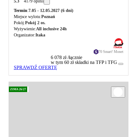
5.3
4179 opinii
Termin
7.05 - 12.05.2027
(6 dni)
Miejsce wylotu
Poznań
Pokój
Pokój 2 os.
Wyżywienie
All inclusive 24h
Organizator
Itaka
70 Smart! Monet
6 078 zł
/łącznie
w tym 60 zł składki na TFP i TFG
SPRAWDŹ OFERTĘ
ZIMA 26/27