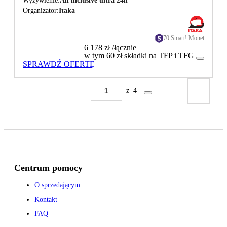
Wyżywienie
All inclusive ultra 24h
Organizator
Itaka
70 Smart! Monet
6 178 zł
/łącznie
w tym 60 zł składki na TFP i TFG
SPRAWDŹ OFERTĘ
z
4
Centrum pomocy
O sprzedającym
Kontakt
FAQ