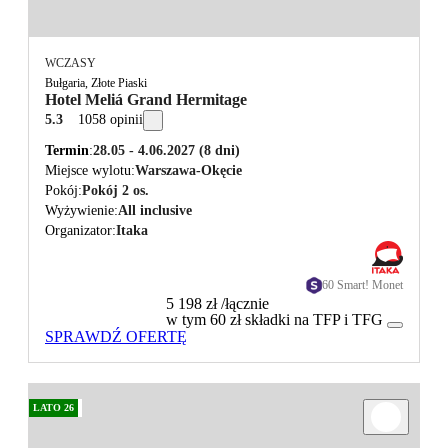
WCZASY
Bułgaria, Złote Piaski
Hotel Meliá Grand Hermitage
5.3
1058 opinii
Termin
28.05 - 4.06.2027
(8 dni)
Miejsce wylotu
Warszawa-Okęcie
Pokój
Pokój 2 os.
Wyżywienie
All inclusive
Organizator
Itaka
60 Smart! Monet
5 198 zł
/łącznie
w tym 60 zł składki na TFP i TFG
SPRAWDŹ OFERTĘ
LATO 26