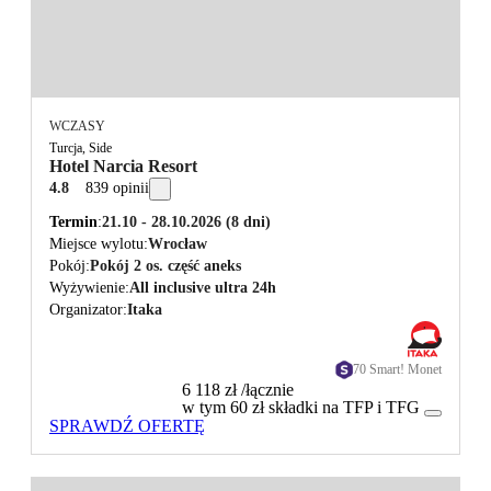
WCZASY
Turcja, Side
Hotel Narcia Resort
4.8
839 opinii
Termin
21.10 - 28.10.2026
(8 dni)
Miejsce wylotu
Wrocław
Pokój
Pokój 2 os. część aneks
Wyżywienie
All inclusive ultra 24h
Organizator
Itaka
70 Smart! Monet
6 118 zł
/łącznie
w tym 60 zł składki na TFP i TFG
SPRAWDŹ OFERTĘ