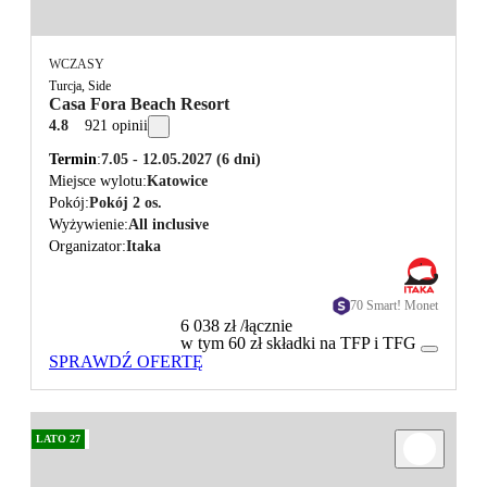
WCZASY
Turcja, Side
Casa Fora Beach Resort
4.8
921 opinii
Termin
7.05 - 12.05.2027
(6 dni)
Miejsce wylotu
Katowice
Pokój
Pokój 2 os.
Wyżywienie
All inclusive
Organizator
Itaka
70 Smart! Monet
6 038 zł
/łącznie
w tym 60 zł składki na TFP i TFG
SPRAWDŹ OFERTĘ
LATO 27