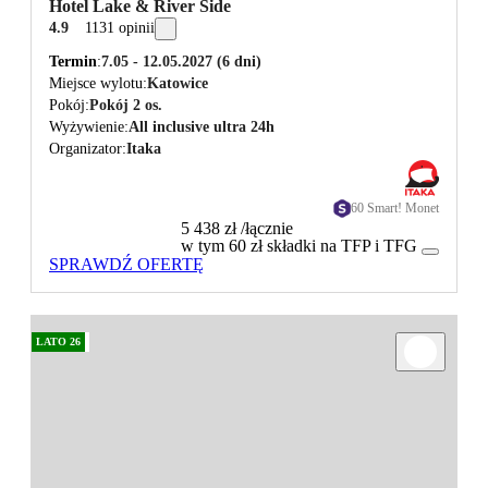
Hotel Lake & River Side
4.9
1131 opinii
Termin
7.05 - 12.05.2027
(6 dni)
Miejsce wylotu
Katowice
Pokój
Pokój 2 os.
Wyżywienie
All inclusive ultra 24h
Organizator
Itaka
60 Smart! Monet
5 438 zł
/łącznie
w tym 60 zł składki na TFP i TFG
SPRAWDŹ OFERTĘ
LATO 26