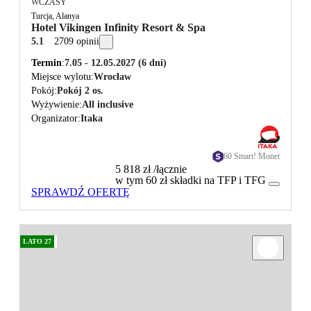
WCZASY
Turcja, Alanya
Hotel Vikingen Infinity Resort & Spa
5.1
2709 opinii
Termin
7.05 - 12.05.2027
(6 dni)
Miejsce wylotu
Wrocław
Pokój
Pokój 2 os.
Wyżywienie
All inclusive
Organizator
Itaka
60 Smart! Monet
5 818 zł
/łącznie
w tym 60 zł składki na TFP i TFG
SPRAWDŹ OFERTĘ
LATO 27