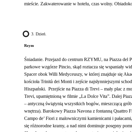
mieście. Zakwaterowanie w hotelu, czas wolny. Obiadokol
3. Dzień.
Rzym
Śniadanie. Przejazd do centrum RZYMU, na Piazza del P
parkowe wzgórze Pincio, skąd roztacza się wspaniały wid
Spacer obok Willi Medyceuszy, w której znajduje się Ak
kościoła Trinità dei Monti i zejście najsłynniejszymi sch
Hiszpański. Przejście na Piazza di Trevi – mały plac z m
Trevi, upamiętnioną w filmie „La Dolce Vita”. Dalej Pia
– antyczną świątynią wszystkich bogów, mieszczącą grób 
wnętrza). Barokowy Piazza Navona z fontanną Quattro Fi
Campo de’ Fiori z malowniczymi kamienicami i pałacami,
się różnorodne kramy, a nad nimi dominuje posępny pom