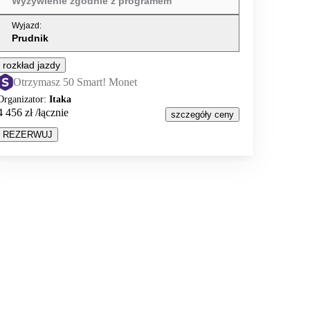
Wyżywienie zgodnie z programem
Wyjazd
:
Prudnik
rozkład jazdy
Otrzymasz 50 Smart! Monet
Organizator
:
Itaka
4 456 zł
/łącznie
szczegóły ceny
REZERWUJ