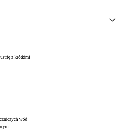
strię z krótkimi
eczniczych wód
tarym