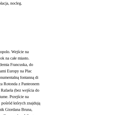
acja, nocleg.
opolo. Wejście na
ok na całe miasto.
ademia Francuska, do
odami Europy na Plac
onumentalną fontanną di
zza Rotonda z Panteonem
Rafaela (bez wejścia do
ume. Przejście na
 pośród których znajdują
nik Giordana Bruna,