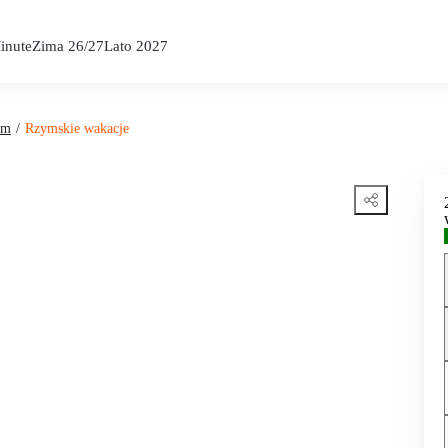
inute
Zima 26/27
Lato 2027
ym
Rzymskie wakacje