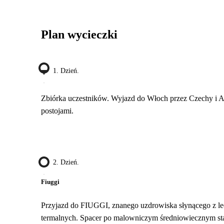
Plan wycieczki
1. Dzień.
Zbiórka uczestników. Wyjazd do Włoch przez Czechy i Au
postojami.
2. Dzień.
Fiuggi
Przyjazd do FIUGGI, znanego uzdrowiska słynącego z l
termalnych. Spacer po malowniczym średniowiecznym s