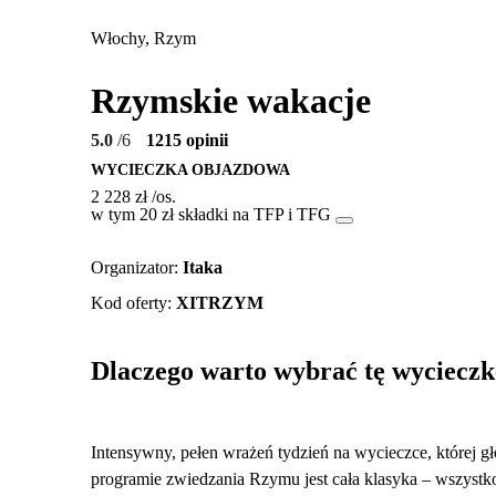
Włochy, Rzym
Rzymskie wakacje
5.0
/6
1215 opinii
WYCIECZKA OBJAZDOWA
2 228 zł
/os.
w tym 20 zł składki na TFP i TFG
Organizator
:
Itaka
Kod oferty
:
XITRZYM
Dlaczego warto wybrać tę wycieczk
Intensywny, pełen wrażeń tydzień na wycieczce, której
programie zwiedzania Rzymu jest cała klasyka – wszystko