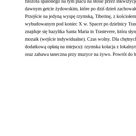
filozofa spalonego na tym placu na stosie przez inkwizyc
dawnym getcie żydowskim, które po dziś dzień zachowało
Przejście na jedyną wyspę rzymską, Tiberinę, z kościołem
wybudowanym pod koniec X w. Spacer po dzielnicy Trast
znajduje się bazylika Santa Maria in Trastevere, która sły
mozaik (wejście indywidualne). Czas wolny. Dla chętnych
dodatkową opłatą na miejscu): rzymska kolacja z lokaln
oraz zabawa taneczna przy muzyce na żywo. Powrót do h