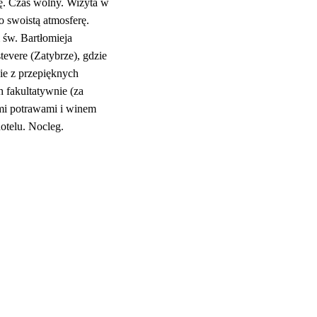
ję. Czas wolny. Wizyta w
 swoistą atmosferę.
 św. Bartłomieja
evere (Zatybrze), gdzie
nie z przepięknych
 fakultatywnie (za
ymi potrawami i winem
otelu. Nocleg.