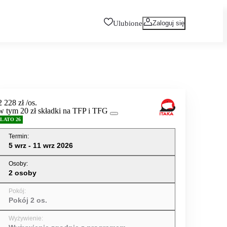
Ulubione
Zaloguj się
2 228 zł
/os.
w tym 20 zł składki na TFP i TFG
LATO 26
Termin
:
5 wrz - 11 wrz 2026
Osoby
:
2 osoby
Pokój
:
Pokój 2 os.
Wyżywienie
: