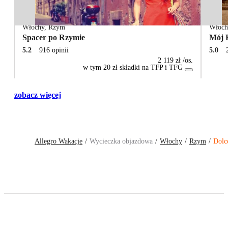
Włochy
,
Rzym
Włoch
Spacer po Rzymie
Mój 
5.2
916 opinii
5.0
2 119 zł
/os.
w tym 20 zł składki na TFP i TFG
zobacz więcej
Allegro Wakacje
Wycieczka objazdowa
Włochy
Rzym
Dolc