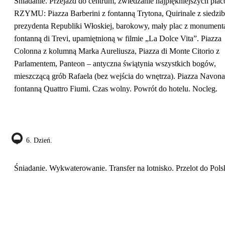
Śniadanie. Przejazd do centrum, zwiedzanie najpiękniejszych pla
RZYMU: Piazza Barberini z fontanną Trytona, Quirinale z siedzi
prezydenta Republiki Włoskiej, barokowy, mały plac z monument
fontanną di Trevi, upamiętnioną w filmie „La Dolce Vita”. Piazza
Colonna z kolumną Marka Aureliusza, Piazza di Monte Citorio z
Parlamentem, Panteon – antyczna świątynia wszystkich bogów,
mieszczącą grób Rafaela (bez wejścia do wnętrza). Piazza Navona
fontanną Quattro Fiumi. Czas wolny. Powrót do hotelu. Nocleg.
6. Dzień.
Śniadanie. Wykwaterowanie. Transfer na lotnisko. Przelot do Pols