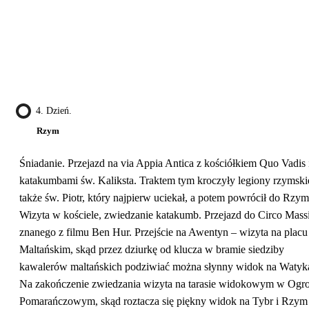
4. Dzień.
Rzym
Śniadanie. Przejazd na via Appia Antica z kościółkiem Quo Vadis 
katakumbami św. Kaliksta. Traktem tym kroczyły legiony rzymskie
także św. Piotr, który najpierw uciekał, a potem powrócił do Rzym
Wizyta w kościele, zwiedzanie katakumb. Przejazd do Circo Mass
znanego z filmu Ben Hur. Przejście na Awentyn – wizyta na placu
Maltańskim, skąd przez dziurkę od klucza w bramie siedziby
kawalerów maltańskich podziwiać można słynny widok na Watyk
Na zakończenie zwiedzania wizyta na tarasie widokowym w Ogro
Pomarańczowym, skąd roztacza się piękny widok na Tybr i Rzym