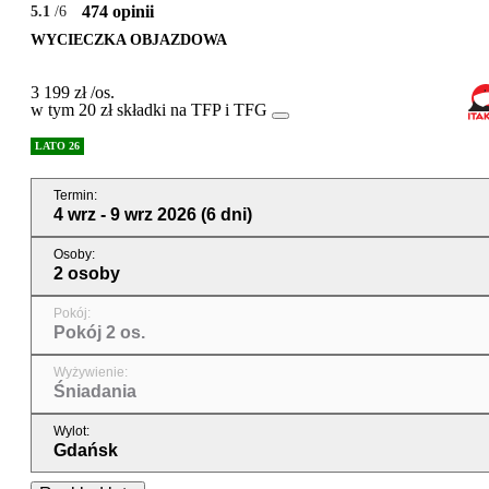
474 opinii
5.1
/6
WYCIECZKA OBJAZDOWA
3 199 zł
/os.
w tym 20 zł składki na TFP i TFG
LATO 26
Termin
:
4 wrz - 9 wrz 2026
(6 dni)
Osoby
:
2 osoby
Pokój
:
Pokój 2 os.
Wyżywienie
:
Śniadania
Wylot
:
Gdańsk