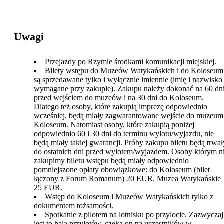
Uwagi
Przejazdy po Rzymie środkami komunikacji miejskiej.
Bilety wstępu do Muzeów Watykańskich i do Koloseu
są sprzedawane tylko i wyłącznie imiennie (imię i nazwisko
wymagane przy zakupie). Zakupu należy dokonać na 60 dn
przed wejściem do muzeów i na 30 dni do Koloseum.
Dlatego też osoby, które zakupią imprezę odpowiednio
wcześniej, będą miały zagwarantowane wejście do muzeum
Koloseum. Natomiast osoby, które zakupią poniżej
odpowiednio 60 i 30 dni do terminu wylotu/wyjazdu, nie
będą miały takiej gwarancji. Próby zakupu biletu będą trwał
do ostatnich dni przed wylotem/wyjazdem. Osoby którym n
zakupimy biletu wstępu będą miały odpowiednio
pomniejszone opłaty obowiązkowe: do Koloseum (bilet
łączony z Forum Romanum) 20 EUR, Muzea Watykańskie
25 EUR.
Wstęp do Koloseum i Muzeów Watykańskich tylko z
dokumentem tożsamości.
Spotkanie z pilotem na lotnisku po przylocie. Zazwyczaj
jest to hala przylotów, czeka on na uczestników w