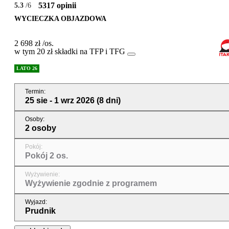
5317 opinii
5.3
/6
WYCIECZKA OBJAZDOWA
2 698 zł
/os.
w tym 20 zł składki na TFP i TFG
LATO 26
Termin
:
25 sie - 1 wrz 2026
(8 dni)
Osoby
:
2 osoby
Pokój
:
Pokój 2 os.
Wyżywienie
:
Wyżywienie zgodnie z programem
Wyjazd
:
Prudnik