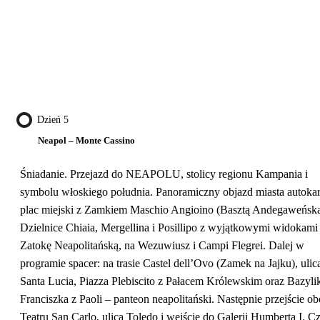
Dzień 5
Neapol – Monte Cassino
Śniadanie. Przejazd do NEAPOLU, stolicy regionu Kampania i
symbolu włoskiego południa. Panoramiczny objazd miasta autoka
plac miejski z Zamkiem Maschio Angioino (Basztą Andegaweńską
Dzielnice Chiaia, Mergellina i Posillipo z wyjątkowymi widokami
Zatokę Neapolitańską, na Wezuwiusz i Campi Flegrei. Dalej w
programie spacer: na trasie Castel dell’Ovo (Zamek na Jajku), ulic
Santa Lucia, Piazza Plebiscito z Pałacem Królewskim oraz Bazyli
Franciszka z Paoli – panteon neapolitański. Następnie przejście o
Teatru San Carlo, ulicą Toledo i wejście do Galerii Humberta I. C