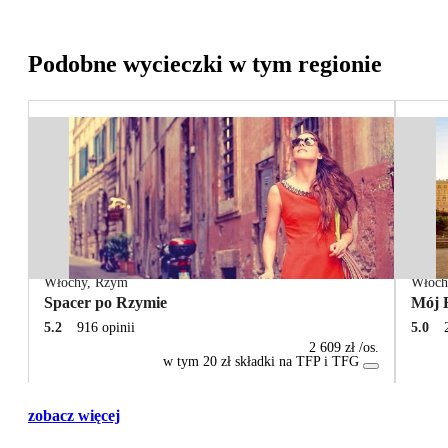
Podobne wycieczki w tym regionie
Włochy
,
Rzym
Włoch
Spacer po Rzymie
Mój 
5.2
916 opinii
5.0
2 609 zł
/os.
w tym 20 zł składki na TFP i TFG
zobacz więcej