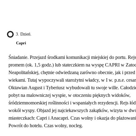
3. Dzień.
Capri
Śniadanie. Przejazd środkami komunikacji miejskiej do portu. Rej
promem (ok. 1,5 godz.) lub stateczkiem na wyspę CAPRI w Zato
Neapolitańskiej, chętnie odwiedzaną zarówno obecnie, jak i przed
wiekami. Tutaj wypoczywali starożytni władcy, w I w. p.n.e. cesa
Oktawian August i Tyberiusz wybudowali tu swoje wille. Całodz
pobyt na malowniczej wyspie, w otoczeniu pięknych widoków,
śródziemnomorskiej roślinności i wspaniałych rezydencji. Rejs łó
wokół wyspy. Objazd jej najciekawszych zakątków, wizyta w dw
miasteczkach: Capri i Anacapri. Czas wolny i okazja do plażowani
Powrót do hotelu. Czas wolny, nocleg.