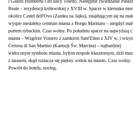
i Galerii Humberta I do ulicy Toledo. Następnie zwiedzanie Palaz
Reale – rezydencji królewskiej z XVIII w. Spacer w kierunku mo
okolice Castel dell'Ovo (Zamku na Jajku), znajdującym się na mal
wyspie niedaleko centrum miasta z Borgo Marinaro – niegdyś ma
portem rybackim. Czas wolny. Po południu spacer na najwyższą c
miasta – Wzgórze Vomero z zamkiem Sant'Elmo z XIV w. i wizyt
Certosa di San Martino (Kartuzji Św. Marcina) – najbardziej
widocznym symbolu miasta, byłym zespole klasztornym, dziś mu
z tarasem, skąd roztacza się piękny widok na miasto. Czas wolny.
Powrót do hotelu, nocleg.