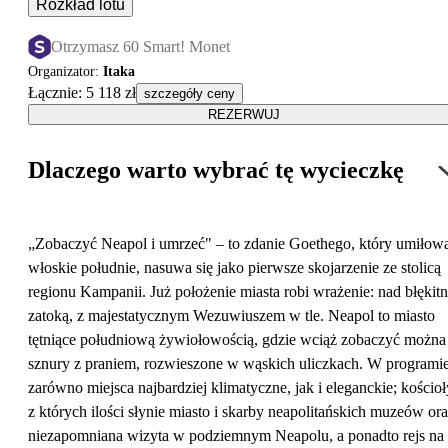
Rozkład lotu
Otrzymasz 60 Smart! Monet
Organizator
:
Itaka
Łącznie
:
5 118 zł
szczegóły ceny
REZERWUJ
Dlaczego warto wybrać tę wycieczkę
„Zobaczyć Neapol i umrzeć" – to zdanie Goethego, który umiłow
włoskie południe, nasuwa się jako pierwsze skojarzenie ze stolicą
regionu Kampanii. Już położenie miasta robi wrażenie: nad błękit
zatoką, z majestatycznym Wezuwiuszem w tle. Neapol to miasto
tętniące południową żywiołowością, gdzie wciąż zobaczyć można
sznury z praniem, rozwieszone w wąskich uliczkach. W programi
zarówno miejsca najbardziej klimatyczne, jak i eleganckie; kościoł
z których ilości słynie miasto i skarby neapolitańskich muzeów or
niezapomniana wizyta w podziemnym Neapolu, a ponadto rejs na