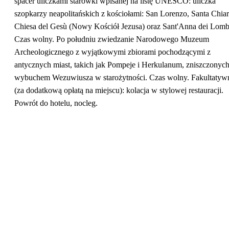
spacer uliczkami starówki wpisanej na listę UNESCO: uliczka
szopkarzy neapolitańskich z kościołami: San Lorenzo, Santa Chiar
Chiesa del Gesù (Nowy Kościół Jezusa) oraz Sant'Anna dei Lomb
Czas wolny. Po południu zwiedzanie Narodowego Muzeum
Archeologicznego z wyjątkowymi zbiorami pochodzącymi z
antycznych miast, takich jak Pompeje i Herkulanum, zniszczonyc
wybuchem Wezuwiusza w starożytności. Czas wolny. Fakultatyw
(za dodatkową opłatą na miejscu): kolacja w stylowej restauracji.
Powrót do hotelu, nocleg.