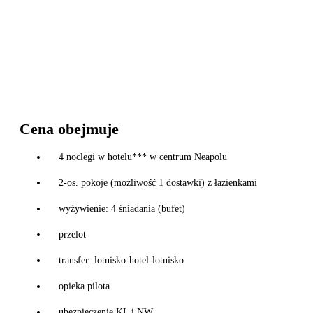
Cena obejmuje
4 noclegi w hotelu*** w centrum Neapolu
2-os. pokoje (możliwość 1 dostawki) z łazienkami
wyżywienie: 4 śniadania (bufet)
przelot
transfer: lotnisko-hotel-lotnisko
opieka pilota
ubezpieczenie KL i NW