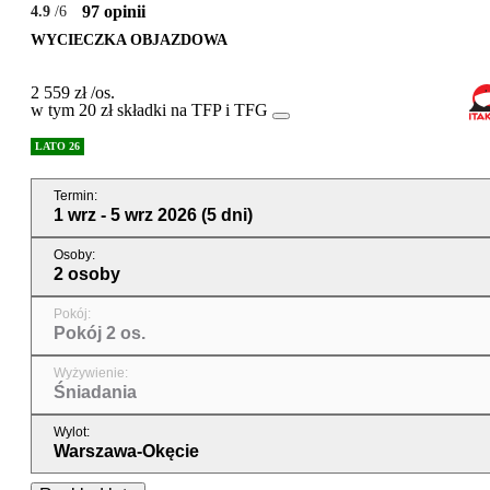
97 opinii
4.9
/6
WYCIECZKA OBJAZDOWA
2 559 zł
/os.
w tym 20 zł składki na TFP i TFG
LATO 26
Termin
:
1 wrz - 5 wrz 2026
(5 dni)
Osoby
:
2 osoby
Pokój
:
Pokój 2 os.
Wyżywienie
:
Śniadania
Wylot
:
Warszawa-Okęcie