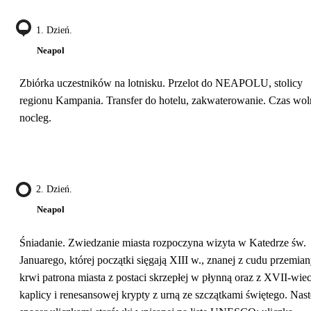
1. Dzień.
Neapol
Zbiórka uczestników na lotnisku. Przelot do NEAPOLU, stolicy
regionu Kampania. Transfer do hotelu, zakwaterowanie. Czas wol
nocleg.
2. Dzień.
Neapol
Śniadanie. Zwiedzanie miasta rozpoczyna wizyta w Katedrze św.
Januarego, której początki sięgają XIII w., znanej z cudu przemia
krwi patrona miasta z postaci skrzepłej w płynną oraz z XVII-wie
kaplicy i renesansowej krypty z urną ze szczątkami świętego. Nas