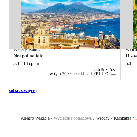
Włochy
,
Kampania
Włoch
Neapol na lato
U sąs
5.3
14 opinii
5.3
3 619 zł
/os.
w tym 20 zł składki na TFP i TFG
zobacz więcej
Allegro Wakacje
Wycieczka objazdowa
Włochy
Kampania