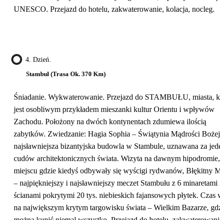
UNESCO. Przejazd do hotelu, zakwaterowanie, kolacja, nocleg.
4. Dzień.
Stambuł (trasa Ok. 370 Km)
Śniadanie. Wykwaterowanie. Przejazd do STAMBUŁU, miasta, k
jest osobliwym przykładem mieszanki kultur Orientu i wpływów
Zachodu. Położony na dwóch kontynentach zdumiewa ilością
zabytków. Zwiedzanie: Hagia Sophia – Świątynia Mądrości Bożej
najsławniejsza bizantyjska budowla w Stambule, uznawana za jed
cudów architektonicznych świata. Wizyta na dawnym hipodromie,
miejscu gdzie kiedyś odbywały się wyścigi rydwanów, Błękitny 
– najpiękniejszy i najsławniejszy meczet Stambułu z 6 minaretami 
ścianami pokrytymi 20 tys. niebieskich fajansowych płytek. Czas
na największym krytym targowisku świata – Wielkim Bazarze, gd
można kupić niemal wszystko. Przejazd do hotelu, zakwaterowani