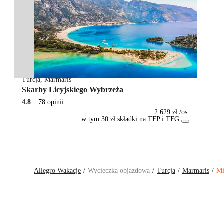
Turcja
,
Marmaris
Skarby Licyjskiego Wybrzeża
4.8
78 opinii
2 629 zł
/os.
w tym 30 zł składki na TFP i TFG
Allegro Wakacje
Wycieczka objazdowa
Turcja
Marmaris
Mi