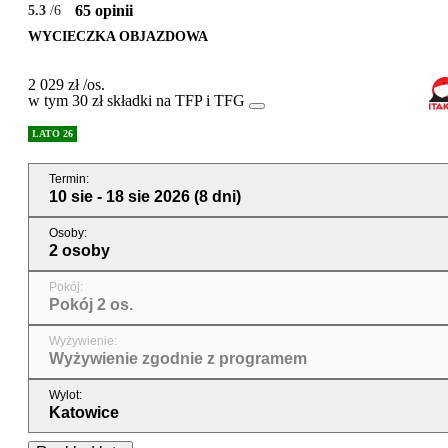
65 opinii
5.3
/6
WYCIECZKA OBJAZDOWA
2 029 zł
/os.
w tym 30 zł składki na TFP i TFG
LATO 26
Termin
:
10 sie - 18 sie 2026
(8 dni)
Osoby
:
2 osoby
Pokój
:
Pokój 2 os.
Wyżywienie
:
Wyżywienie zgodnie z programem
Wylot
:
Katowice