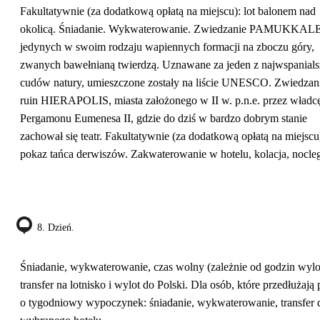
Fakultatywnie (za dodatkową opłatą na miejscu): lot balonem nad
okolicą. Śniadanie. Wykwaterowanie. Zwiedzanie PAMUKKALE
jedynych w swoim rodzaju wapiennych formacji na zboczu góry,
zwanych bawełnianą twierdzą. Uznawane za jeden z najwspanial
cudów natury, umieszczone zostały na liście UNESCO. Zwiedzan
ruin HIERAPOLIS, miasta założonego w II w. p.n.e. przez władc
Pergamonu Eumenesa II, gdzie do dziś w bardzo dobrym stanie
zachował się teatr. Fakultatywnie (za dodatkową opłatą na miejscu
pokaz tańca derwiszów. Zakwaterowanie w hotelu, kolacja, nocle
8. Dzień.
Śniadanie, wykwaterowanie, czas wolny (zależnie od godzin wylo
transfer na lotnisko i wylot do Polski. Dla osób, które przedłużają
o tygodniowy wypoczynek: śniadanie, wykwaterowanie, transfer 