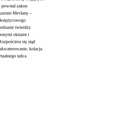
e powstał zakon
 muzeum Mevlany –
 księżycowego
iedzanie twierdzy
ionymi oknami i
ozpościera się stąd
akwaterowanie, kolacja.
ytualnego tańca