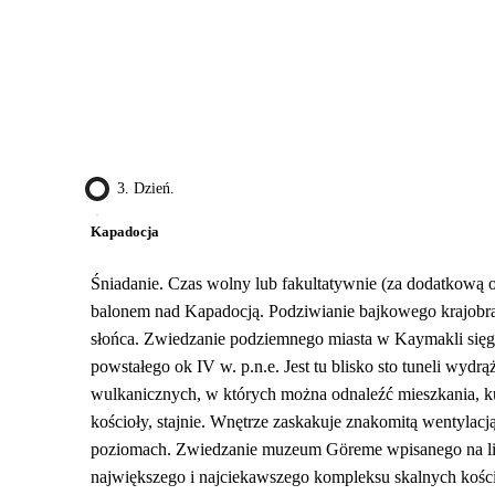
3. Dzień.
Kapadocja
Śniadanie. Czas wolny lub fakultatywnie (za dodatkową op
balonem nad Kapadocją. Podziwianie bajkowego krajobra
słońca. Zwiedzanie podziemnego miasta w Kaymakli sięg
powstałego ok IV w. p.n.e. Jest tu blisko sto tuneli wydr
wulkanicznych, w których można odnaleźć mieszkania, ku
kościoły, stajnie. Wnętrze zaskakuje znakomitą wentylacj
poziomach. Zwiedzanie muzeum Göreme wpisanego na 
największego i najciekawszego kompleksu skalnych koś