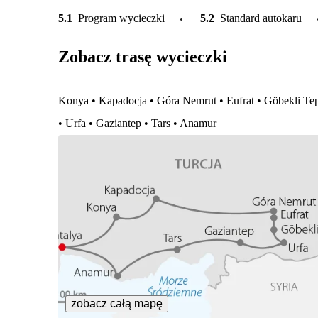
5.1
Program wycieczki
5.2
Standard autokaru
Zobacz trasę wycieczki
Konya • Kapadocja • Góra Nemrut • Eufrat • Göbekli Te
• Urfa • Gaziantep • Tars • Anamur
zobacz całą mapę