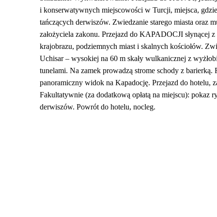
i konserwatywnych miejscowości w Turcji, miejsca, gdzi
tańczących derwiszów. Zwiedzanie starego miasta oraz
założyciela zakonu. Przejazd do KAPADOCJI słynącej z
krajobrazu, podziemnych miast i skalnych kościołów. Zw
Uchisar – wysokiej na 60 m skały wulkanicznej z wyżłob
tunelami. Na zamek prowadzą strome schody z barierką. R
panoramiczny widok na Kapadocję. Przejazd do hotelu, z
Fakultatywnie (za dodatkową opłatą na miejscu): pokaz r
derwiszów. Powrót do hotelu, nocleg.