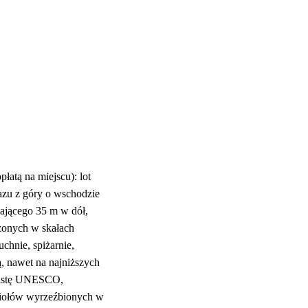
łatą na miejscu): lot
zu z góry o wschodzie
ającego 35 m w dół,
ążonych w skałach
chnie, spiżarnie,
ą, nawet na najniższych
listę UNESCO,
ciołów wyrzeźbionych w