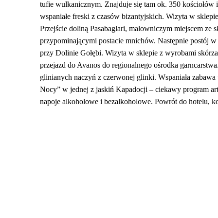
tufie wulkanicznym. Znajduje się tam ok. 350 kościołów i
wspaniałe freski z czasów bizantyjskich. Wizyta w sklepie
Przejście doliną Pasabaglari, malowniczym miejscem ze 
przypominającymi postacie mnichów. Następnie postój
przy Dolinie Gołębi. Wizyta w sklepie z wyrobami skórza
przejazd do Avanos do regionalnego ośrodka garncarstw
glinianych naczyń z czerwonej glinki. Wspaniała zabawa
Nocy” w jednej z jaskiń Kapadocji – ciekawy program art
napoje alkoholowe i bezalkoholowe. Powrót do hotelu, ko