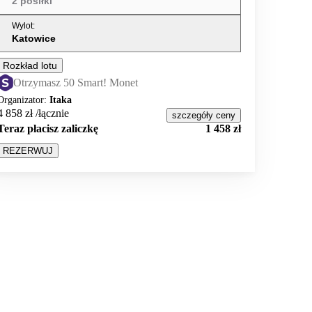
2 posiłki
Wylot
:
Katowice
Rozkład lotu
Otrzymasz 50 Smart! Monet
Organizator
:
Itaka
4 858 zł
/łącznie
szczegóły ceny
Teraz płacisz zaliczkę
1 458 zł
REZERWUJ