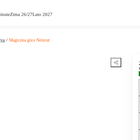
inute
Zima 26/27
Lato 2027
lya
Magiczna góra Nemrut