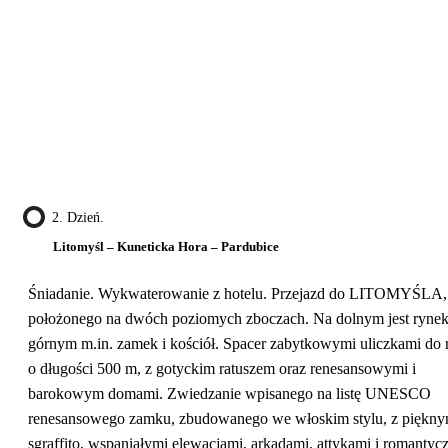
2. Dzień.
Litomyśl – Kuneticka Hora – Pardubice
Śniadanie. Wykwaterowanie z hotelu. Przejazd do LITOMYŚLA,
położonego na dwóch poziomych zboczach. Na dolnym jest rynek
górnym m.in. zamek i kościół. Spacer zabytkowymi uliczkami do
o długości 500 m, z gotyckim ratuszem oraz renesansowymi i
barokowym domami. Zwiedzanie wpisanego na listę UNESCO
renesansowego zamku, zbudowanego we włoskim stylu, z piękn
sgraffito, wspaniałymi elewacjami, arkadami, attykami i romanty