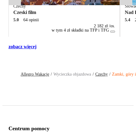
Czechy
Słowa
Czeski film
Nad 
5.0
64 opinii
5.4
2 182 zł
/os.
w tym 4 zł składki na TFP i TFG
zobacz więcej
Allegro Wakacje
Wycieczka objazdowa
Czechy
Zamki, góry 
Centrum pomocy