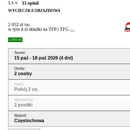
33 opinii
5.3
/6
WYCIECZKA OBJAZDOWA
2 052 zł
/os.
w tym 4 zł składki na TFP i TFG
LATO 26
Termin
:
15 paź - 18 paź 2026
(4 dni)
Osoby
:
2 osoby
Pokój
:
Pokój 2 os.
Wyżywienie
:
2 posiłki
Wyjazd
:
Częstochowa