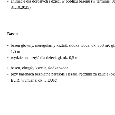
•
animacje dla dorosłych i dzieci w pobliżu basenu (w terminie: 0
31.10.2025)
Basen
•
basen główny, nieregularny kształt, słodka woda, ok. 350 m², gł
1,5 m
•
wydzielona część dla dzieci, gł. ok. 0,5 m
•
basen, okrągły kształt, słodka woda
•
przy basenach bezpłatne parasole i leżaki, ręczniki za kaucją (ok
EUR, wymiana: ok. 3 EUR)