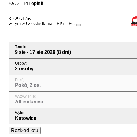
141 opinii
4.6
/6
3 229 zł
/os.
w tym 30 zł składki na TFP i TFG
Termin
:
9 sie - 17 sie 2026
(8 dni)
Osoby
:
2 osoby
Pokój
:
Pokój 2 os.
Wyżywienie
:
All inclusive
Wylot
:
Katowice
Rozkład lotu