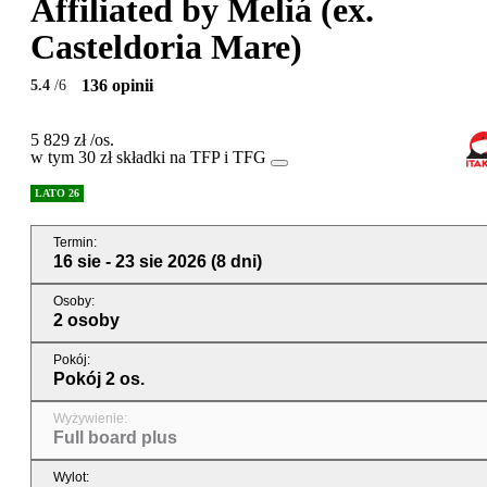
Affiliated by Meliá (ex.
Casteldoria Mare)
136 opinii
5.4
/6
5 829 zł
/os.
w tym 30 zł składki na TFP i TFG
LATO 26
Termin
:
16 sie - 23 sie 2026
(8 dni)
Osoby
:
2 osoby
Pokój
:
Pokój 2 os.
Wyżywienie
:
Full board plus
Wylot
: