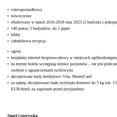
•
czterogwiazdkowy
•
nowoczesny
•
zbudowany w latach 2016-2018 oraz 2023 (2 budynki z pokoja
•
140 pokoi, 5 budynków, do 2 pięter
•
lobby
•
całodobowa recepcja
•
ogród
•
bezpłatny internet bezprzewodowy w miejscach ogólnodostępn
•
na terenie hotelu występują różnice poziomów – nie jest poleca
osobom z ograniczeniami ruchowymi
•
akceptowane karty kredytowe: Visa, MasterCard
•
za opłatą: akceptowane małe zwierzęta domowe do 5 kg (ok. 15
EUR/dzień, na zapytanie przed przyjazdem)
Sport i rozrywka