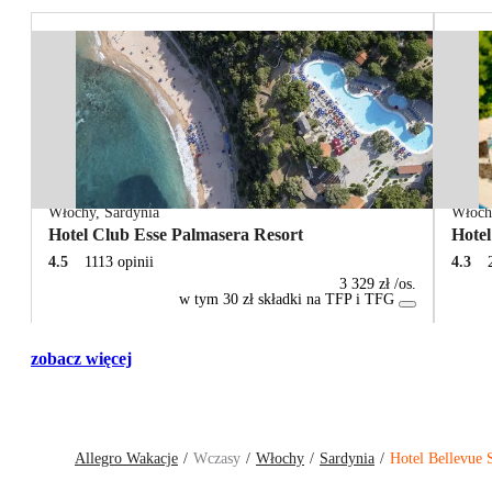
Włochy
,
Sardynia
Włoch
Hotel Club Esse Palmasera Resort
Hote
4.5
1113 opinii
4.3
3 329 zł
/os.
w tym 30 zł składki na TFP i TFG
zobacz więcej
Allegro Wakacje
Wczasy
Włochy
Sardynia
Hotel Bellevue S