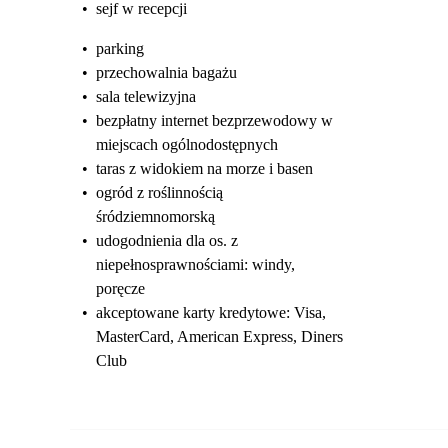
•
sejf w recepcji
•
parking
•
przechowalnia bagażu
•
sala telewizyjna
•
bezpłatny internet bezprzewodowy w
miejscach ogólnodostępnych
•
taras z widokiem na morze i basen
•
ogród z roślinnością
śródziemnomorską
•
udogodnienia dla os. z
niepełnosprawnościami: windy,
poręcze
•
akceptowane karty kredytowe: Visa,
MasterCard, American Express, Diners
Club