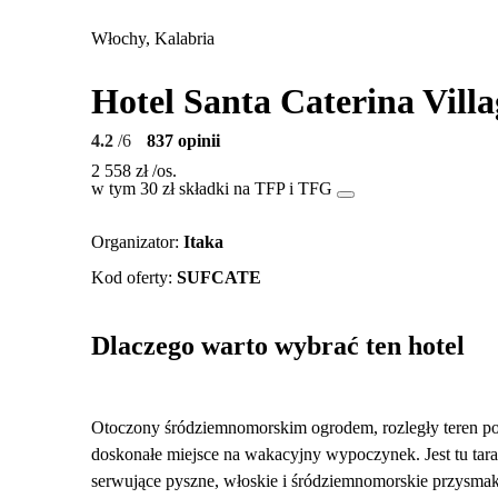
Włochy, Kalabria
Hotel Santa Caterina Villa
4.2
/6
837 opinii
2 558 zł
/os.
w tym 30 zł składki na TFP i TFG
Organizator
:
Itaka
Kod oferty
:
SUFCATE
Dlaczego warto wybrać ten hotel
Otoczony śródziemnomorskim ogrodem, rozległy teren p
doskonałe miejsce na wakacyjny wypoczynek. Jest tu tara
serwujące pyszne, włoskie i śródziemnomorskie przysmak