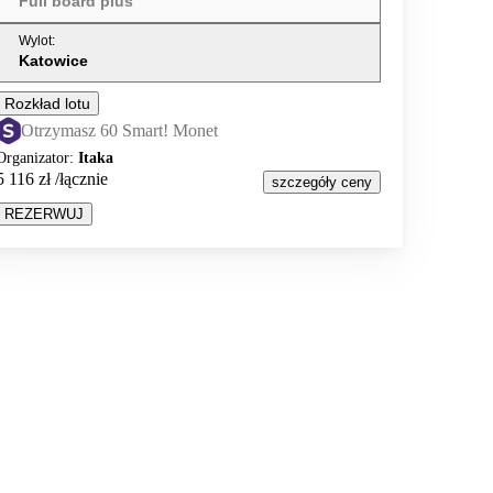
Full board plus
Wylot
:
Katowice
Rozkład lotu
Otrzymasz 60 Smart! Monet
Organizator
:
Itaka
5 116 zł
/łącznie
szczegóły ceny
REZERWUJ