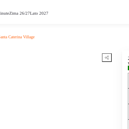
inute
Zima 26/27
Lato 2027
anta Caterina Village