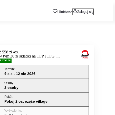
Ulubione
Zaloguj się
2 558 zł
/os.
w tym 30 zł składki na TFP i TFG
LATO 26
Termin
:
9 sie - 12 sie 2026
Osoby
:
2 osoby
Pokój
:
Pokój 2 os. część village
Wyżywienie
: