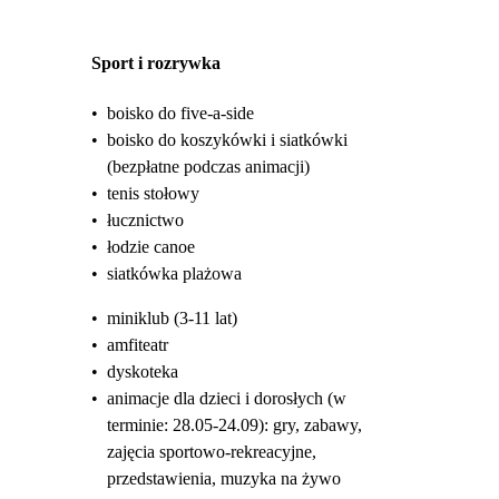
Sport i rozrywka
•
boisko do five-a-side
•
boisko do koszykówki i siatkówki
(bezpłatne podczas animacji)
•
tenis stołowy
•
łucznictwo
•
łodzie canoe
•
siatkówka plażowa
•
miniklub (3-11 lat)
•
amfiteatr
•
dyskoteka
•
animacje dla dzieci i dorosłych (w
terminie: 28.05-24.09): gry, zabawy,
zajęcia sportowo-rekreacyjne,
przedstawienia, muzyka na żywo