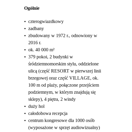
Ogólnie
•
czterogwiazdkowy
•
zadbany
•
zbudowany w 1972 r., odnowiony w
2016 r.
•
ok. 40 000 m²
•
379 pokoi, 2 budynki w
śródziemnomorskim stylu, oddzielone
ulicą (część RESORT w pierwszej linii
brzegowej oraz część VILLAGE, ok.
100 m od plaży, połączone przejściem
podziemnym, w którym znajdują się
sklepy), 4 piętra, 2 windy
•
duży hol
•
całodobowa recepcja
•
centrum kongresowe dla 1000 osób
(wyposażone w sprzęt audiowizualny)