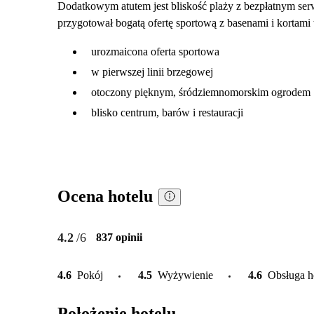
Dodatkowym atutem jest bliskość plaży z bezpłatnym serw
przygotował bogatą ofertę sportową z basenami i kortami
urozmaicona oferta sportowa
w pierwszej linii brzegowej
otoczony pięknym, śródziemnomorskim ogrodem
blisko centrum, barów i restauracji
Ocena hotelu
4.2
/6
837 opinii
4.6
Pokój
4.5
Wyżywienie
4.6
Obsługa h
Położenie hotelu