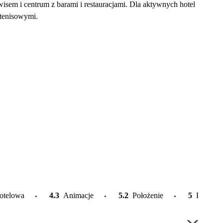
isem i centrum z barami i restauracjami. Dla aktywnych hotel
 tenisowymi.
otelowa
4.3
Animacje
5.2
Położenie
5
Plaża