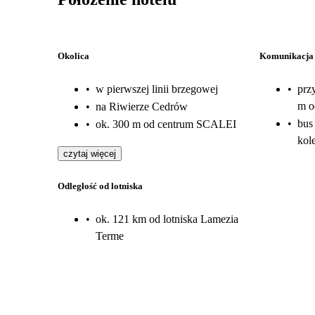
Okolica
Komunikacja
•
w pierwszej linii brzegowej
•
prz
m o
•
na Riwierze Cedrów
•
bus
•
ok. 300 m od centrum SCALEI
kol
czytaj więcej
Odległość od lotniska
•
ok. 121 km od lotniska Lamezia
Terme