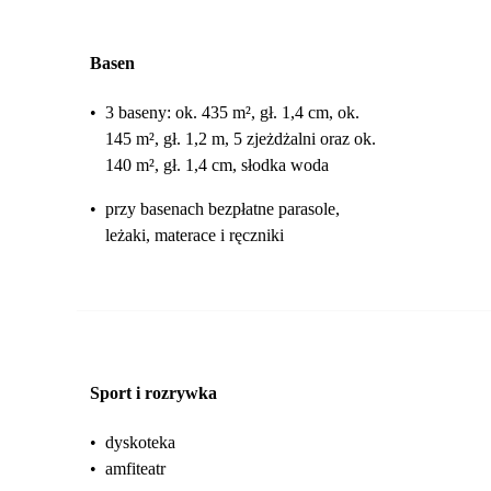
Basen
•
3 baseny: ok. 435 m², gł. 1,4 cm, ok.
145 m², gł. 1,2 m, 5 zjeżdżalni oraz ok.
140 m², gł. 1,4 cm, słodka woda
•
przy basenach bezpłatne parasole,
leżaki, materace i ręczniki
Sport i rozrywka
•
dyskoteka
•
amfiteatr