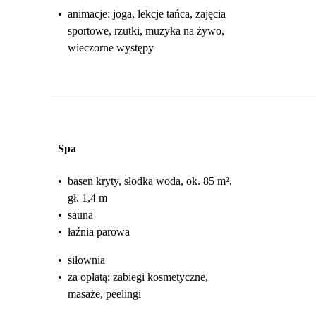
•
animacje: joga, lekcje tańca, zajęcia
sportowe, rzutki, muzyka na żywo,
wieczorne występy
Spa
•
basen kryty, słodka woda, ok. 85 m²,
gł. 1,4 m
•
sauna
•
łaźnia parowa
•
siłownia
•
za opłatą: zabiegi kosmetyczne,
masaże, peelingi