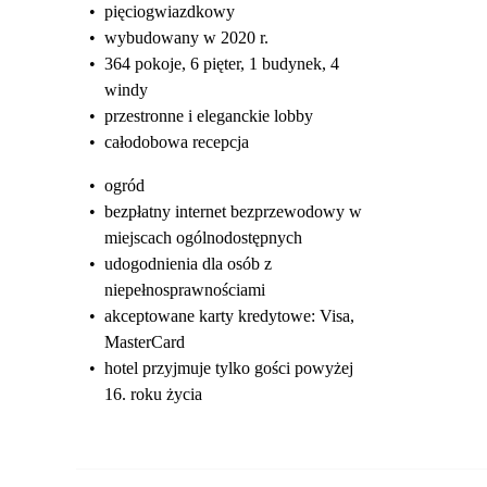
•
pięciogwiazdkowy
•
wybudowany w 2020 r.
•
364 pokoje, 6 pięter, 1 budynek, 4
windy
•
przestronne i eleganckie lobby
•
całodobowa recepcja
•
ogród
•
bezpłatny internet bezprzewodowy w
miejscach ogólnodostępnych
•
udogodnienia dla osób z
niepełnosprawnościami
•
akceptowane karty kredytowe: Visa,
MasterCard
•
hotel przyjmuje tylko gości powyżej
16. roku życia