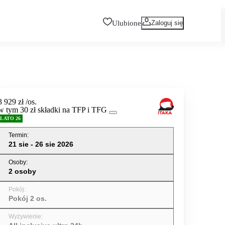
Ulubione
Zaloguj się
3 929 zł
/os.
w tym 30 zł składki na TFP i TFG
LATO 26
Termin
:
21 sie - 26 sie 2026
Osoby
:
2 osoby
Pokój
:
Pokój 2 os.
Wyżywienie
: