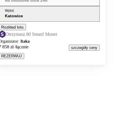
All inclusive ultra 24h
Wylot
:
Katowice
Rozkład lotu
Otrzymasz 80 Smart! Monet
Organizator
:
Itaka
7 858 zł
/łącznie
szczegóły ceny
REZERWUJ