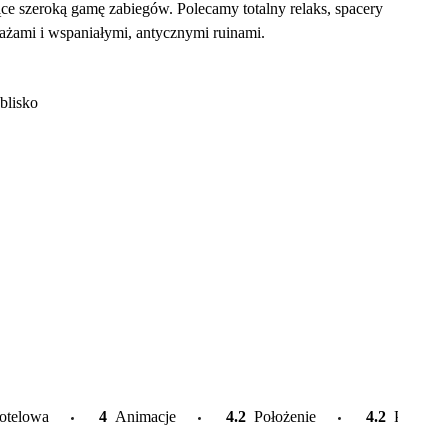
ące szeroką gamę zabiegów. Polecamy totalny relaks, spacery
lażami i wspaniałymi, antycznymi ruinami.
blisko
otelowa
4
Animacje
4.2
Położenie
4.2
Plaża