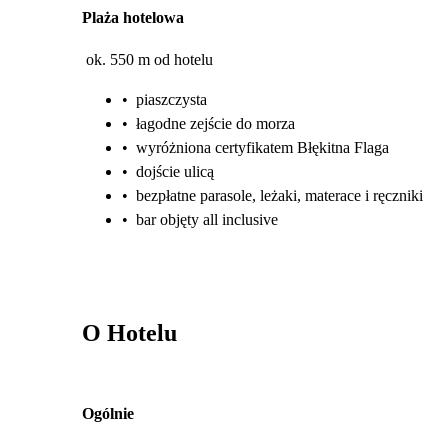
Plaża hotelowa
ok. 550 m od hotelu
•
piaszczysta
•
łagodne zejście do morza
•
wyróżniona certyfikatem Błękitna Flaga
•
dojście ulicą
•
bezpłatne parasole, leżaki, materace i ręczniki
•
bar objęty all inclusive
O Hotelu
Ogólnie