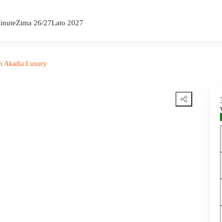
inute
Zima 26/27
Lato 2027
n Akadia Luxury