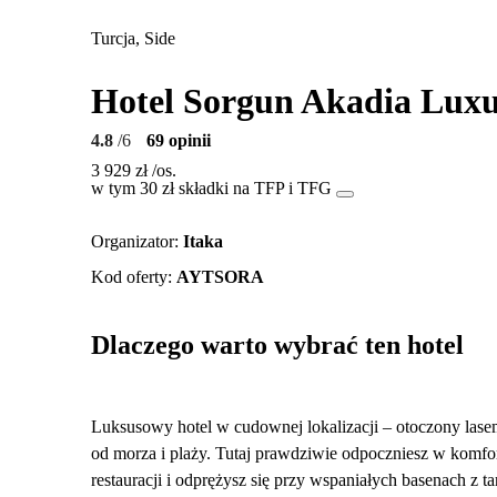
Turcja, Side
Hotel Sorgun Akadia Lux
4.8
/6
69 opinii
3 929 zł
/os.
w tym 30 zł składki na TFP i TFG
Organizator
:
Itaka
Kod oferty
:
AYTSORA
Dlaczego warto wybrać ten hotel
Luksusowy hotel w cudownej lokalizacji – otoczony lase
od morza i plaży. Tutaj prawdziwie odpoczniesz w komf
restauracji i odprężysz się przy wspaniałych basenach z t