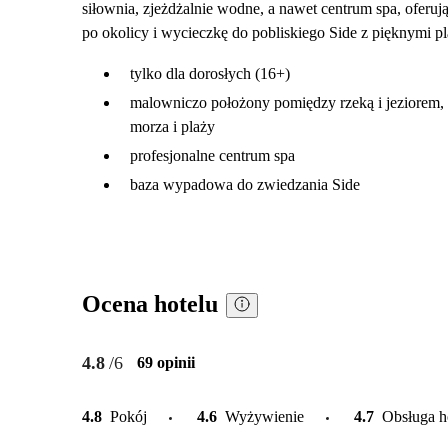
siłownia, zjeżdżalnie wodne, a nawet centrum spa, oferuj
po okolicy i wycieczkę do pobliskiego Side z pięknymi p
tylko dla dorosłych (16+)
malowniczo położony pomiędzy rzeką i jeziorem, 
morza i plaży
profesjonalne centrum spa
baza wypadowa do zwiedzania Side
Ocena hotelu
4.8
/6
69 opinii
4.8
Pokój
4.6
Wyżywienie
4.7
Obsługa h