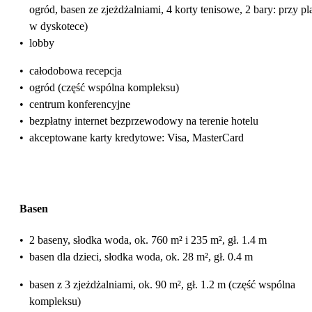
ogród, basen ze zjeżdżalniami, 4 korty tenisowe, 2 bary: przy pl
w dyskotece)
•
lobby
•
całodobowa recepcja
•
ogród (część wspólna kompleksu)
•
centrum konferencyjne
•
bezpłatny internet bezprzewodowy na terenie hotelu
•
akceptowane karty kredytowe: Visa, MasterCard
Basen
•
2 baseny, słodka woda, ok. 760 m² i 235 m², gł. 1.4 m
•
basen dla dzieci, słodka woda, ok. 28 m², gł. 0.4 m
•
basen z 3 zjeżdżalniami, ok. 90 m², gł. 1.2 m (część wspólna
kompleksu)