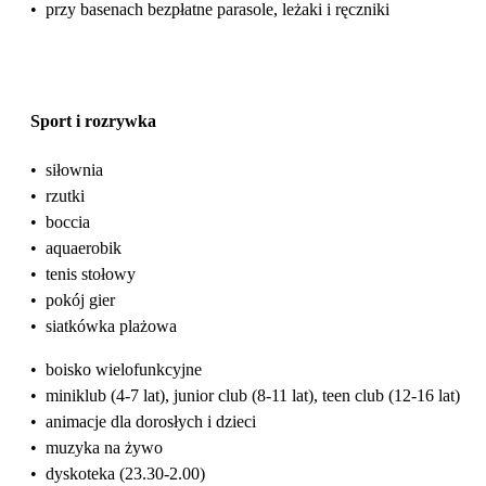
•
przy basenach bezpłatne parasole, leżaki i ręczniki
Sport i rozrywka
•
siłownia
•
rzutki
•
boccia
•
aquaerobik
•
tenis stołowy
•
pokój gier
•
siatkówka plażowa
•
boisko wielofunkcyjne
•
miniklub (4-7 lat), junior club (8-11 lat), teen club (12-16 lat)
•
animacje dla dorosłych i dzieci
•
muzyka na żywo
•
dyskoteka (23.30-2.00)