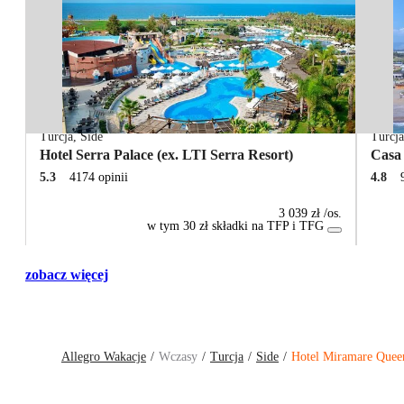
Turcja
,
Side
Turcj
Hotel Serra Palace (ex. LTI Serra Resort)
Casa
5.3
4174 opinii
4.8
3 039 zł
/os.
w tym 30 zł składki na TFP i TFG
zobacz więcej
Allegro Wakacje
Wczasy
Turcja
Side
Hotel Miramare Quee