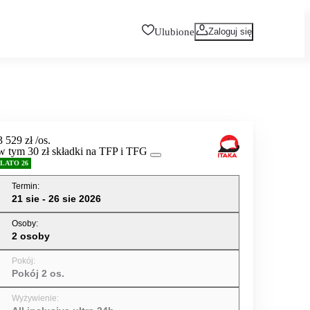
Ulubione
Zaloguj się
3 529 zł
/os.
w tym 30 zł składki na TFP i TFG
LATO 26
Termin
:
21 sie - 26 sie 2026
Osoby
:
2 osoby
Pokój
:
Pokój 2 os.
Wyżywienie
: