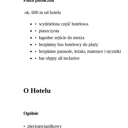
Plaża publiczna
ok. 600 m od hotelu
•
wydzielona część hotelowa
•
piaszczysta
•
łagodne zejście do morza
•
bezpłatny bus hotelowy do plaży
•
bezpłatne parasole, leżaki, materace i ręczniki
•
bar objęty all inclusive
O Hotelu
Ogólnie
•
pięciogwiazdkowy