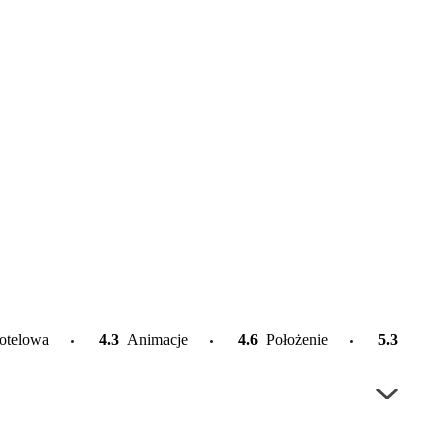
otelowa
4.3
Animacje
4.6
Położenie
5.3
Plaża