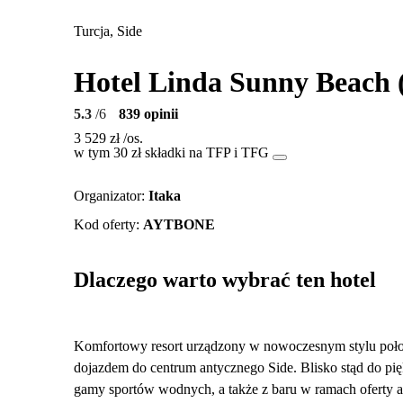
Turcja, Side
Hotel Linda Sunny Beach (
5.3
/6
839 opinii
3 529 zł
/os.
w tym 30 zł składki na TFP i TFG
Organizator
:
Itaka
Kod oferty
:
AYTBONE
Dlaczego warto wybrać ten hotel
Komfortowy resort urządzony w nowoczesnym stylu położ
dojazdem do centrum antycznego Side. Blisko stąd do pięk
gamy sportów wodnych, a także z baru w ramach oferty all