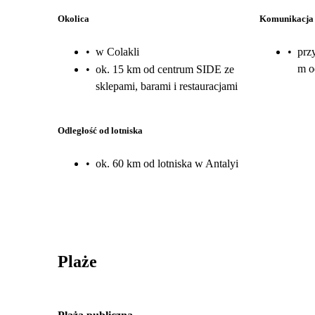
Okolica
Komunikacja
•
w Colakli
•
prz
m o
•
ok. 15 km od centrum SIDE ze
sklepami, barami i restauracjami
Odległość od lotniska
•
ok. 60 km od lotniska w Antalyi
Plaże