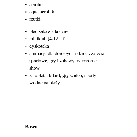
•
aerobik
•
aqua aerobik
•
rzutki
•
plac zabaw dla dzieci
•
miniklub (4-12 lat)
•
dyskoteka
•
animacje dla dorosłych i dzieci: zajęcia
sportowe, gry i zabawy, wieczorne
show
•
za opłatą: bilard, gry wideo, sporty
wodne na plaży
Basen