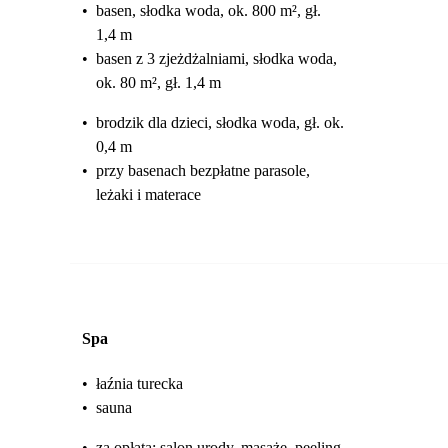
•
basen, słodka woda, ok. 800 m², gł.
1,4 m
•
basen z 3 zjeżdżalniami, słodka woda,
ok. 80 m², gł. 1,4 m
•
brodzik dla dzieci, słodka woda, gł. ok.
0,4 m
•
przy basenach bezpłatne parasole,
leżaki i materace
Spa
•
łaźnia turecka
•
sauna
•
za opłatą: salon urody, masaże, peeling