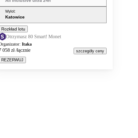
All inclusive ultra 24h
Wylot
:
Katowice
Rozkład lotu
Otrzymasz 80 Smart! Monet
Organizator
:
Itaka
7 058 zł
/łącznie
szczegóły ceny
REZERWUJ