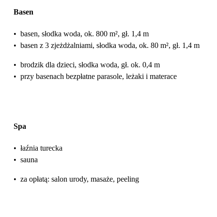
Basen
•
basen, słodka woda, ok. 800 m², gł. 1,4 m
•
basen z 3 zjeżdżalniami, słodka woda, ok. 80 m², gł. 1,4 m
•
brodzik dla dzieci, słodka woda, gł. ok. 0,4 m
•
przy basenach bezpłatne parasole, leżaki i materace
Spa
•
łaźnia turecka
•
sauna
•
za opłatą: salon urody, masaże, peeling