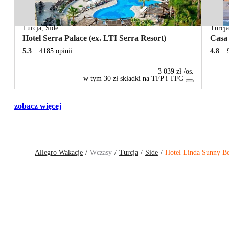
Turcja
,
Side
Turcj
Hotel Serra Palace (ex. LTI Serra Resort)
Casa
5.3
4185 opinii
4.8
3 039 zł
/os.
w tym 30 zł składki na TFP i TFG
zobacz więcej
Allegro Wakacje
Wczasy
Turcja
Side
Hotel Linda Sunny Be