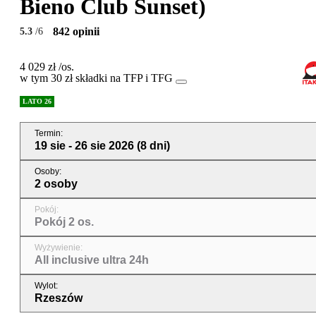
Bieno Club Sunset)
842 opinii
5.3
/6
4 029 zł
/os.
w tym 30 zł składki na TFP i TFG
LATO 26
Termin
:
19 sie - 26 sie 2026
(8 dni)
Osoby
:
2 osoby
Pokój
:
Pokój 2 os.
Wyżywienie
:
All inclusive ultra 24h
Wylot
:
Rzeszów