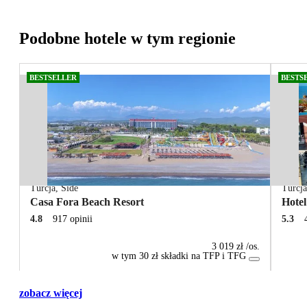
Podobne hotele w tym regionie
BESTSELLER
BESTS
Turcja
,
Side
Turcj
Casa Fora Beach Resort
Hotel
4.8
917 opinii
5.3
3 019 zł
/os.
w tym 30 zł składki na TFP i TFG
zobacz więcej