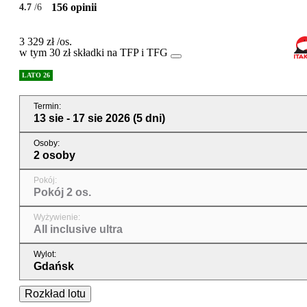
156 opinii
4.7
/6
3 329 zł
/os.
w tym 30 zł składki na TFP i TFG
LATO 26
Termin
:
13 sie - 17 sie 2026
(5 dni)
Osoby
:
2 osoby
Pokój
:
Pokój 2 os.
Wyżywienie
:
All inclusive ultra
Wylot
:
Gdańsk
Rozkład lotu