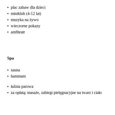
•
plac zabaw dla dzieci
•
miniklub (4-12 lat)
•
muzyka na żywo
•
wieczorne pokazy
•
amfiteatr
Spa
•
sauna
•
hammam
•
łaźnia parowa
•
za opłatą: masaże, zabiegi pielęgnacyjne na twarz i ciało