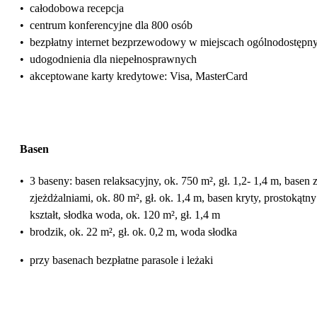
•
całodobowa recepcja
•
centrum konferencyjne dla 800 osób
•
bezpłatny internet bezprzewodowy w miejscach ogólnodostępn
•
udogodnienia dla niepełnosprawnych
•
akceptowane karty kredytowe: Visa, MasterCard
Basen
•
3 baseny: basen relaksacyjny, ok. 750 m², gł. 1,2- 1,4 m, basen 
zjeżdżalniami, ok. 80 m², gł. ok. 1,4 m, basen kryty, prostokątny
kształt, słodka woda, ok. 120 m², gł. 1,4 m
•
brodzik, ok. 22 m², gł. ok. 0,2 m, woda słodka
•
przy basenach bezpłatne parasole i leżaki