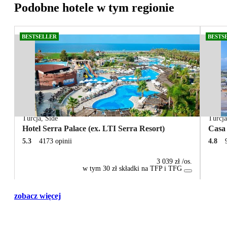
Podobne hotele w tym regionie
BESTSELLER
BESTS
Turcja
,
Side
Turcj
Hotel Serra Palace (ex. LTI Serra Resort)
Casa
5.3
4173 opinii
4.8
3 039 zł
/os.
w tym 30 zł składki na TFP i TFG
zobacz więcej