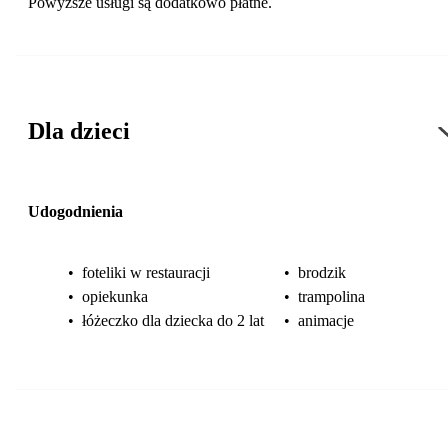
Powyższe usługi są dodatkowo płatne.
Dla dzieci
Udogodnienia
•
foteliki w restauracji
•
brodzik
•
opiekunka
•
trampolina
•
łóżeczko dla dziecka do 2 lat
•
animacje