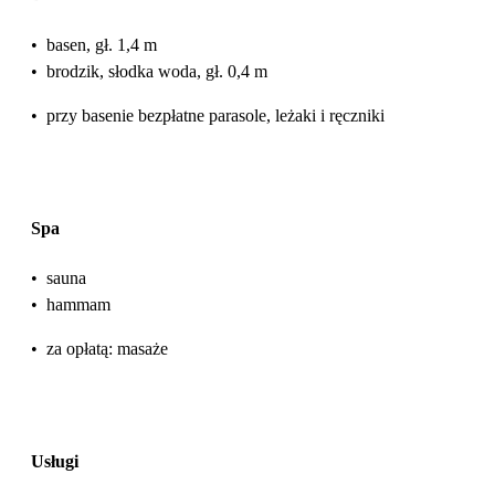
•
basen, gł. 1,4 m
•
brodzik, słodka woda, gł. 0,4 m
•
przy basenie bezpłatne parasole, leżaki i ręczniki
Spa
•
sauna
•
hammam
•
za opłatą: masaże
Usługi