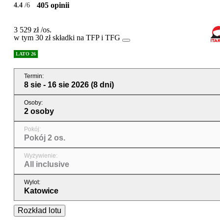
405 opinii
4.4
/6
3 529 zł
/os.
w tym 30 zł składki na TFP i TFG
LATO 26
Termin
:
8 sie - 16 sie 2026
(8 dni)
Osoby
:
2 osoby
Pokój
:
Pokój 2 os.
Wyżywienie
:
All inclusive
Wylot
:
Katowice
Rozkład lotu