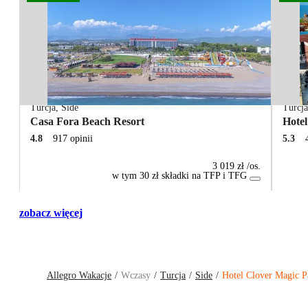
Turcja
,
Side
Turcj
Casa Fora Beach Resort
Hotel
4.8
917 opinii
5.3
3 019 zł
/os.
w tym 30 zł składki na TFP i TFG
zobacz więcej
Allegro Wakacje
Wczasy
Turcja
Side
Hotel Clover Magic P