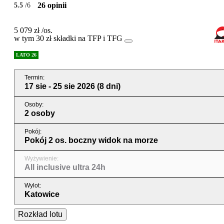
26 opinii
5.5
/6
5 079 zł
/os.
w tym 30 zł składki na TFP i TFG
LATO 26
Termin
:
17 sie - 25 sie 2026
(8 dni)
Osoby
:
2 osoby
Pokój
:
Pokój 2 os. boczny widok na morze
Wyżywienie
:
All inclusive ultra 24h
Wylot
:
Katowice
Rozkład lotu