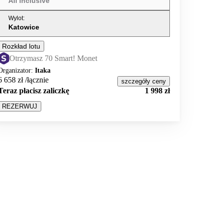
All inclusive
Wylot
:
Katowice
Rozkład lotu
Otrzymasz 70 Smart! Monet
Organizator
:
Itaka
6 658 zł
/łącznie
szczegóły ceny
Teraz płacisz zaliczkę
1 998 zł
REZERWUJ