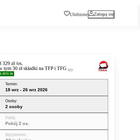
Ulubione
Zaloguj się
3 329 zł
/os.
w tym 30 zł składki na TFP i TFG
LATO 26
Termin
:
18 wrz - 26 wrz 2026
Osoby
:
2 osoby
Pokój
:
Pokój 2 os.
Wyżywienie
: