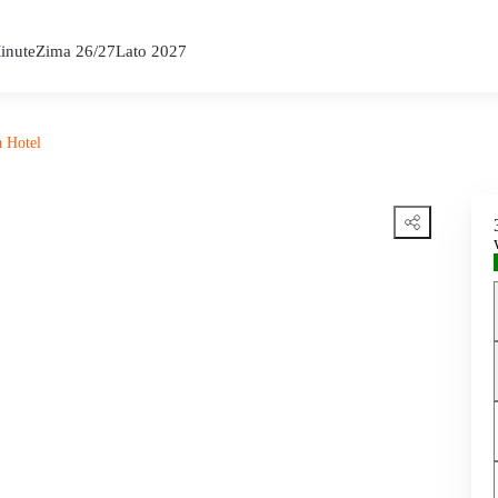
inute
Zima 26/27
Lato 2027
 Hotel