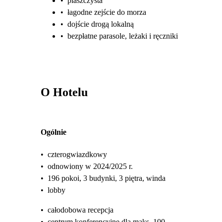
•
piaszczysta
•
łagodne zejście do morza
•
dojście drogą lokalną
•
bezpłatne parasole, leżaki i ręczniki
O Hotelu
Ogólnie
•
czterogwiazdkowy
•
odnowiony w 2024/2025 r.
•
196 pokoi, 3 budynki, 3 piętra, winda
•
lobby
•
całodobowa recepcja
•
centrum konferencyjne dla maks. 100