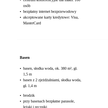
osób
•
bezpłatny internet bezprzewodowy
•
akceptowane karty kredytowe: Visa,
MasterCard
Basen
•
basen, słodka woda, ok. 380 m², gł.
1,5 m
•
basen z 2 zjeżdżalniami, słodka woda,
gł. 1,4 m
•
brodzik
•
przy basenach bezpłatne parasole,
leżaki i ręczniki