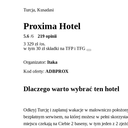
Turcja, Kusadasi
Proxima Hotel
5.6
/6
219 opinii
3 329 zł
/os.
w tym 30 zł składki na TFP i TFG
Organizator
:
Itaka
Kod oferty
:
ADBPROX
Dlaczego warto wybrać ten hotel
Odkryj Turcję i zaplanuj wakacje w malowniczo położony
bezpłatnym serwisem, na której możesz w pełni skorzystać
miejscu czekają na Ciebie 2 baseny, w tym jeden z 2 zje