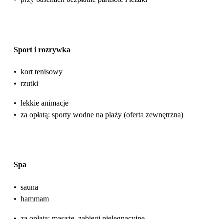
Sport i rozrywka
•
kort tenisowy
•
rzutki
•
lekkie animacje
•
za opłatą: sporty wodne na plaży (oferta zewnętrzna)
Spa
•
sauna
•
hammam
•
za opłatą: masaże, zabiegi pielęgnacyjne