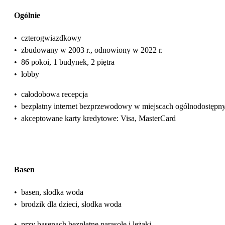
Ogólnie
•
czterogwiazdkowy
•
zbudowany w 2003 r., odnowiony w 2022 r.
•
86 pokoi, 1 budynek, 2 piętra
•
lobby
•
całodobowa recepcja
•
bezpłatny internet bezprzewodowy w miejscach ogólnodostępn
•
akceptowane karty kredytowe: Visa, MasterCard
Basen
•
basen, słodka woda
•
brodzik dla dzieci, słodka woda
•
przy basenach bezpłatne parasole i leżaki