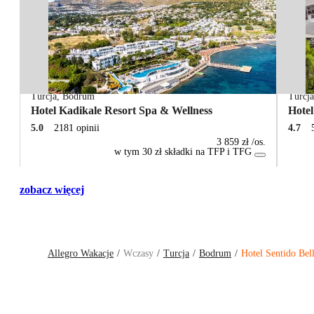
Turcja
,
Bodrum
Turcj
Hotel Kadikale Resort Spa & Wellness
Hote
5.0
2181 opinii
4.7
3 859 zł
/os.
w tym 30 zł składki na TFP i TFG
zobacz więcej
Allegro Wakacje
Wczasy
Turcja
Bodrum
Hotel Sentido Bel