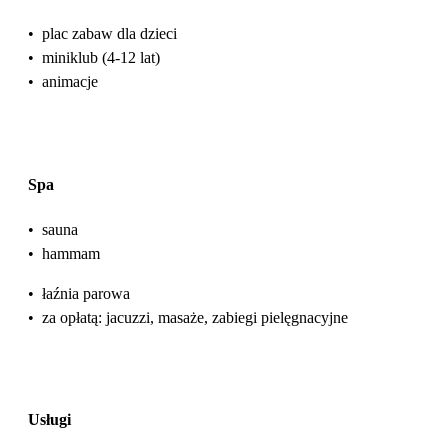
•
plac zabaw dla dzieci
•
miniklub (4-12 lat)
•
animacje
Spa
•
sauna
•
hammam
•
łaźnia parowa
•
za opłatą: jacuzzi, masaże, zabiegi pielęgnacyjne
Usługi