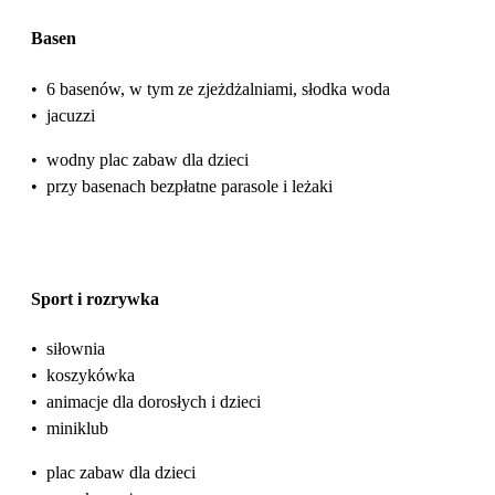
Basen
•
6 basenów, w tym ze zjeżdżalniami, słodka woda
•
jacuzzi
•
wodny plac zabaw dla dzieci
•
przy basenach bezpłatne parasole i leżaki
Sport i rozrywka
•
siłownia
•
koszykówka
•
animacje dla dorosłych i dzieci
•
miniklub
•
plac zabaw dla dzieci