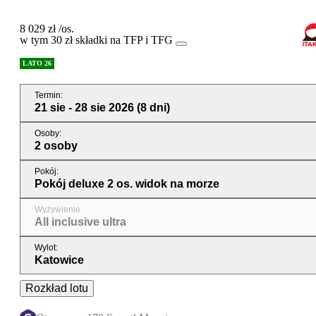
8 029 zł
/os.
w tym 30 zł składki na TFP i TFG
LATO 26
Termin
:
21 sie - 28 sie 2026
(8 dni)
Osoby
:
2 osoby
Pokój
:
Pokój deluxe 2 os. widok na morze
Wyżywienie
:
All inclusive ultra
Wylot
:
Katowice
Rozkład lotu