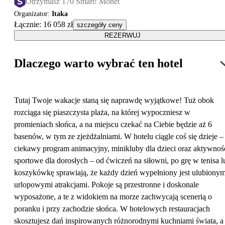
Otrzymasz 170 Smart! Monet
Organizator
:
Itaka
Łącznie
:
16 058 zł
szczegóły ceny
REZERWUJ
Dlaczego warto wybrać ten hotel
Tutaj Twoje wakacje staną się naprawdę wyjątkowe! Tuż obok
rozciąga się piaszczysta plaża, na której wypoczniesz w
promieniach słońca, a na miejscu czekać na Ciebie będzie aż 6
basenów, w tym ze zjeżdżalniami. W hotelu ciągle coś się dzieje –
ciekawy program animacyjny, minikluby dla dzieci oraz aktywnoś
sportowe dla dorosłych – od ćwiczeń na siłowni, po grę w tenisa l
koszykówkę sprawiają, że każdy dzień wypełniony jest ulubionym
urlopowymi atrakcjami. Pokoje są przestronne i doskonale
wyposażone, a te z widokiem na morze zachwycają scenerią o
poranku i przy zachodzie słońca. W hotelowych restauracjach
skosztujesz dań inspirowanych różnorodnymi kuchniami świata, a