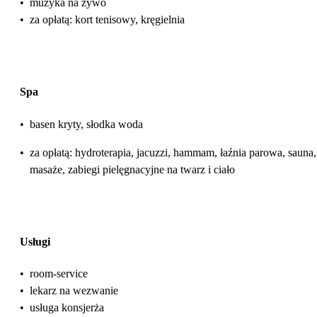
•
muzyka na żywo
•
za opłatą: kort tenisowy, kręgielnia
Spa
•
basen kryty, słodka woda
•
za opłatą: hydroterapia, jacuzzi, hammam, łaźnia parowa, sauna,
masaże, zabiegi pielęgnacyjne na twarz i ciało
Usługi
•
room-service
•
lekarz na wezwanie
•
usługa konsjerża