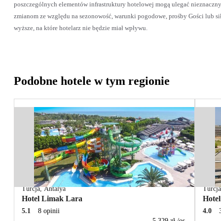
poszczególnych elementów infrastruktury hotelowej mogą ulegać nieznaczn
zmianom ze względu na sezonowość, warunki pogodowe, prośby Gości lub si
wyższe, na które hotelarz nie będzie miał wpływu.
Podobne hotele w tym regionie
Turcja
,
Antalya
Turcj
Hotel Limak Lara
Hotel
5.1
8 opinii
4.0
5 329 zł
/os.