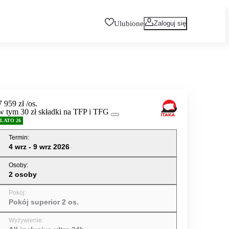
Ulubione
Zaloguj się
7 959 zł
/os.
w tym 30 zł składki na TFP i TFG
LATO 26
Termin
:
4 wrz - 9 wrz 2026
Osoby
:
2 osoby
Pokój
:
Pokój superior 2 os.
Wyżywienie
: