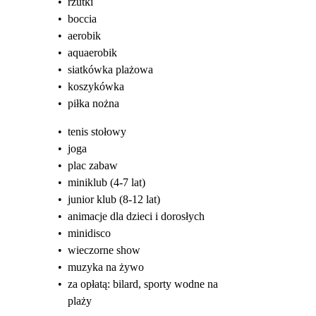
•
rzutki
•
boccia
•
aerobik
•
aquaerobik
•
siatkówka plażowa
•
koszykówka
•
piłka nożna
•
tenis stołowy
•
joga
•
plac zabaw
•
miniklub (4-7 lat)
•
junior klub (8-12 lat)
•
animacje dla dzieci i dorosłych
•
minidisco
•
wieczorne show
•
muzyka na żywo
•
za opłatą: bilard, sporty wodne na
plaży