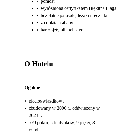
•
pomost
•
wyróżniona certyfikatem Błękitna Flaga
•
bezpłatne parasole, leżaki i ręczniki
•
za opłatą: cabany
•
bar objęty all inclusive
O Hotelu
Ogólnie
•
pięciogwiazdkowy
•
zbudowany w 2006 r., odświeżony w
2023 r.
•
579 pokoi, 5 budynków, 9 pięter, 8
wind