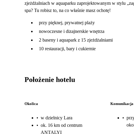
zjeżdżalniach w aquaparku zaprojektowanym w stylu „zagi
spa? Tu robisz to, na co właśnie masz ochotę!
przy pięknej, prywatnej plaży
nowoczesne i dizajnerskie wnętrza
2 baseny i aquapark z 15 zjeżdżalniami
10 restauracji, bary i cukiernie
Położenie hotelu
Okolica
Komunikacja
•
w dzielnicy Lara
•
prz
oko
•
ok. 16 km od centrum
ANTALYI