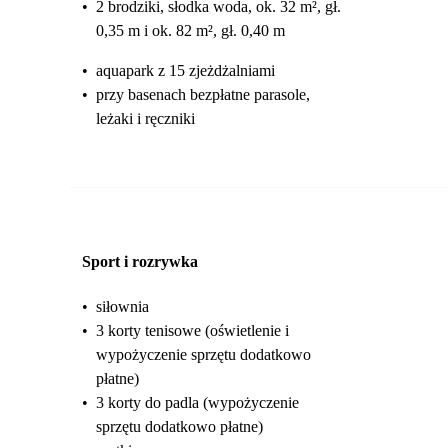
•
2 brodziki, słodka woda, ok. 32 m², gł.
0,35 m i ok. 82 m², gł. 0,40 m
•
aquapark z 15 zjeżdżalniami
•
przy basenach bezpłatne parasole,
leżaki i ręczniki
Sport i rozrywka
•
siłownia
•
3 korty tenisowe (oświetlenie i
wypożyczenie sprzętu dodatkowo
płatne)
•
3 korty do padla (wypożyczenie
sprzętu dodatkowo płatne)