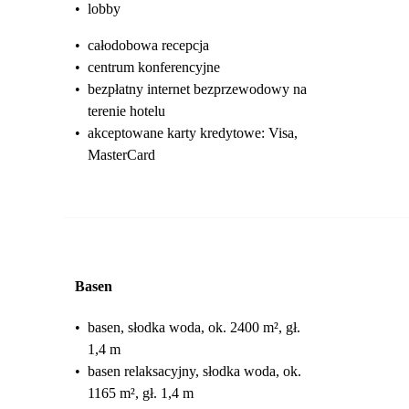
•
lobby
•
całodobowa recepcja
•
centrum konferencyjne
•
bezpłatny internet bezprzewodowy na
terenie hotelu
•
akceptowane karty kredytowe: Visa,
MasterCard
Basen
•
basen, słodka woda, ok. 2400 m², gł.
1,4 m
•
basen relaksacyjny, słodka woda, ok.
1165 m², gł. 1,4 m