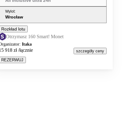
All inclusive ultra 24h
Wylot
:
Wrocław
Rozkład lotu
Otrzymasz 160 Smart! Monet
Organizator
:
Itaka
15 918 zł
/łącznie
szczegóły ceny
REZERWUJ