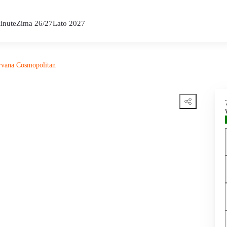
inute
Zima 26/27
Lato 2027
rvana Cosmopolitan