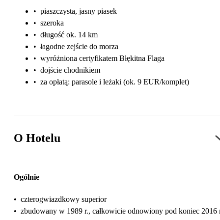
•
piaszczysta, jasny piasek
•
szeroka
•
długość ok. 14 km
•
łagodne zejście do morza
•
wyróżniona certyfikatem Błękitna Flaga
•
dojście chodnikiem
•
za opłatą: parasole i leżaki (ok. 9 EUR/komplet)
O Hotelu
Ogólnie
•
czterogwiazdkowy superior
•
zbudowany w 1989 r., całkowicie odnowiony pod koniec 2016 r