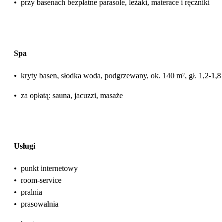
•
przy basenach bezpłatne parasole, leżaki, materace i ręczniki
Spa
•
kryty basen, słodka woda, podgrzewany, ok. 140 m², gł. 1,2-1,
•
za opłatą: sauna, jacuzzi, masaże
Usługi
•
punkt internetowy
•
room-service
•
pralnia
•
prasowalnia