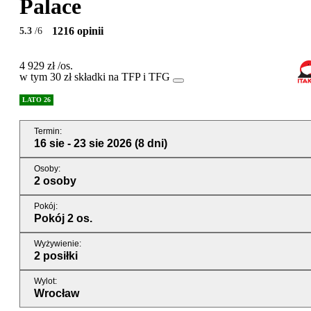
Palace
1216 opinii
5.3
/6
4 929 zł
/os.
w tym 30 zł składki na TFP i TFG
LATO 26
Termin
:
16 sie - 23 sie 2026
(8 dni)
Osoby
:
2 osoby
Pokój
:
Pokój 2 os.
Wyżywienie
:
2 posiłki
Wylot
:
Wrocław