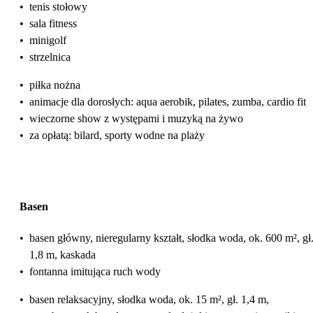
•
tenis stołowy
•
sala fitness
•
minigolf
•
strzelnica
•
piłka nożna
•
animacje dla dorosłych: aqua aerobik, pilates, zumba, cardio fit
•
wieczorne show z występami i muzyką na żywo
•
za opłatą: bilard, sporty wodne na plaży
Basen
•
basen główny, nieregularny kształt, słodka woda, ok. 600 m², gł.
1,8 m, kaskada
•
fontanna imitująca ruch wody
•
basen relaksacyjny, słodka woda, ok. 15 m², gł. 1,4 m,