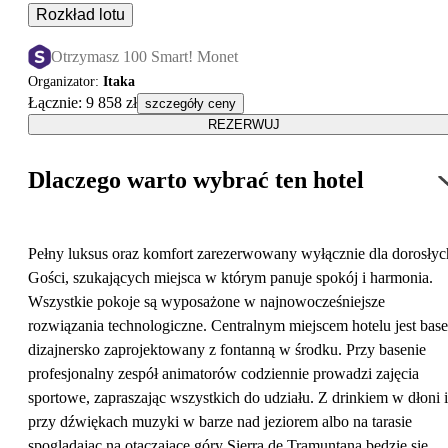
Rozkład lotu
Otrzymasz 100 Smart! Monet
Organizator
:
Itaka
Łącznie
:
9 858 zł
szczegóły ceny
REZERWUJ
Dlaczego warto wybrać ten hotel
Pełny luksus oraz komfort zarezerwowany wyłącznie dla dorosłyc
Gości, szukających miejsca w którym panuje spokój i harmonia.
Wszystkie pokoje są wyposażone w najnowocześniejsze
rozwiązania technologiczne. Centralnym miejscem hotelu jest bas
dizajnersko zaprojektowany z fontanną w środku. Przy basenie
profesjonalny zespół animatorów codziennie prowadzi zajęcia
sportowe, zapraszając wszystkich do udziału. Z drinkiem w dłoni i
przy dźwiękach muzyki w barze nad jeziorem albo na tarasie
spoglądając na otaczające góry Sierra de Tramuntana będzie się