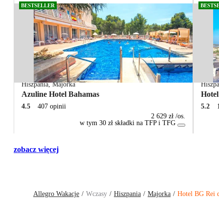
BESTSELLER
BESTS
Hiszpania
,
Majorka
Hiszpa
Azuline Hotel Bahamas
Hote
4.5
407 opinii
5.2
2 629 zł
/os.
w tym 30 zł składki na TFP i TFG
zobacz więcej
Allegro Wakacje
Wczasy
Hiszpania
Majorka
Hotel BG Rei d