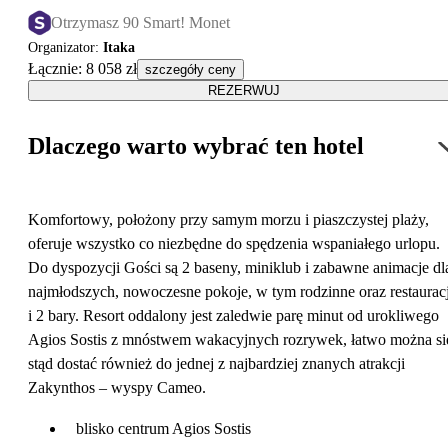
Otrzymasz 90 Smart! Monet
Organizator
:
Itaka
Łącznie
:
8 058 zł
szczegóły ceny
REZERWUJ
Dlaczego warto wybrać ten hotel
Komfortowy, położony przy samym morzu i piaszczystej plaży,
oferuje wszystko co niezbędne do spędzenia wspaniałego urlopu.
Do dyspozycji Gości są 2 baseny, miniklub i zabawne animacje dl
najmłodszych, nowoczesne pokoje, w tym rodzinne oraz restaurac
i 2 bary. Resort oddalony jest zaledwie parę minut od urokliwego
Agios Sostis z mnóstwem wakacyjnych rozrywek, łatwo można si
stąd dostać również do jednej z najbardziej znanych atrakcji
Zakynthos – wyspy Cameo.
blisko centrum Agios Sostis