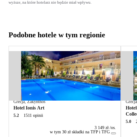
wyższe, na które hotelarz nie będzie miał wpływu.
Podobne hotele w tym regionie
Grecja
,
Zakynthos
Grecj
Hotel Ionis Art
Hote
Colle
5.2
1511 opinii
5.0
3 149 zł
/os.
w tym 30 zł składki na TFP i TFG