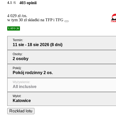
403 opinii
4.1
/6
4 029 zł
/os.
w tym 30 zł składki na TFP i TFG
LATO 26
Termin
:
11 sie - 18 sie 2026
(8 dni)
Osoby
:
2 osoby
Pokój
:
Pokój rodzinny 2 os.
Wyżywienie
:
All inclusive
Wylot
:
Katowice
Rozkład lotu