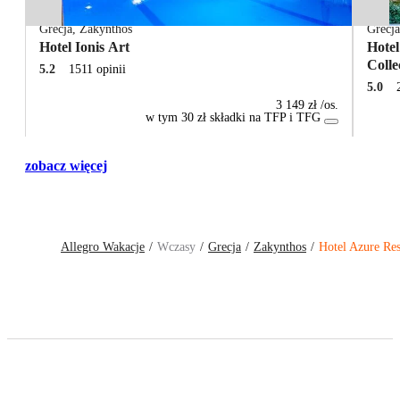
Grecja
,
Zakynthos
Grecj
Hotel Ionis Art
Hote
Colle
5.2
1511 opinii
5.0
3 149 zł
/os.
w tym 30 zł składki na TFP i TFG
zobacz więcej
Allegro Wakacje
Wczasy
Grecja
Zakynthos
Hotel Azure Re