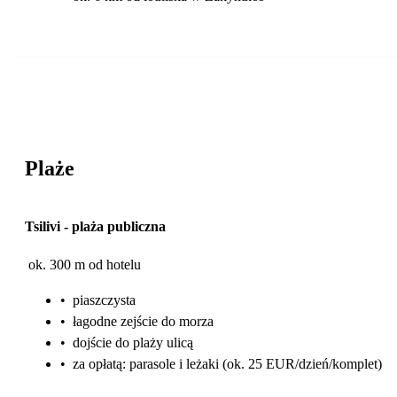
Plaże
Tsilivi
-
plaża publiczna
ok. 300 m od hotelu
•
piaszczysta
•
łagodne zejście do morza
•
dojście do plaży ulicą
•
za opłatą: parasole i leżaki (ok. 25 EUR/dzień/komplet)