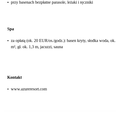
•
przy basenach bezpłatne parasole, leżaki i ręczniki
Spa
•
za opłatą (ok. 20 EUR/os./godz.): basen kryty, słodka woda, ok.
m², gł. ok. 1,3 m, jacuzzi, sauna
Kontakt
•
www.azureresort.com