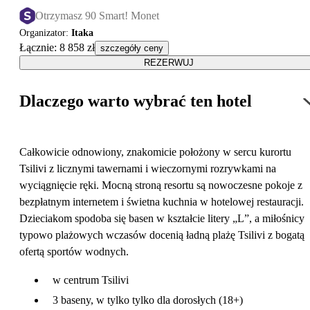
Otrzymasz 90 Smart! Monet
Organizator
:
Itaka
Łącznie
:
8 858 zł
szczegóły ceny
REZERWUJ
Dlaczego warto wybrać ten hotel
Całkowicie odnowiony, znakomicie położony w sercu kurortu
Tsilivi z licznymi tawernami i wieczornymi rozrywkami na
wyciągnięcie ręki. Mocną stroną resortu są nowoczesne pokoje z
bezpłatnym internetem i świetna kuchnia w hotelowej restauracji.
Dzieciakom spodoba się basen w kształcie litery „L”, a miłośnicy
typowo plażowych wczasów docenią ładną plażę Tsilivi z bogatą
ofertą sportów wodnych.
w centrum Tsilivi
3 baseny, w tylko tylko dla dorosłych (18+)