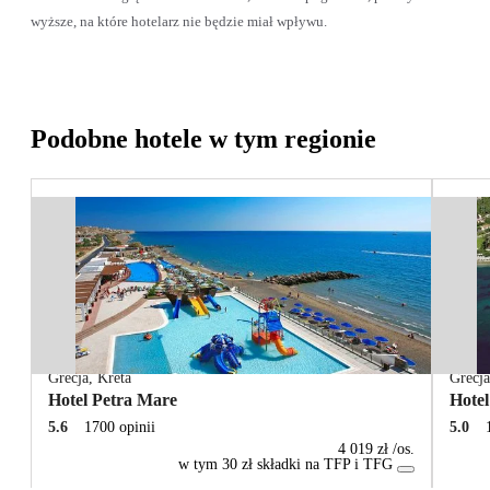
wyższe, na które hotelarz nie będzie miał wpływu.
Podobne hotele w tym regionie
Grecja
,
Kreta
Grecj
Hotel Petra Mare
Hotel
5.6
1700 opinii
5.0
4 019 zł
/os.
w tym 30 zł składki na TFP i TFG