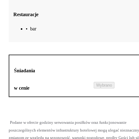
Restauracje
•
bar
Śniadania
Wybrano
w cenie
Podane w ofercie godziny serwowania posiłków oraz funkcjonowanie
poszczególnych elementów infrastruktury hotelowej mogą ulegać nieznaczn
zmianom ze względu na sezonowość, warunki pogodowe, prośby Gości lub si