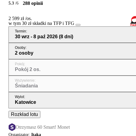
288 opinii
5.3
/6
2 599 zł
/os.
w tym 30 zł składki na TFP i TFG
Termin
:
30 wrz - 8 paź 2026
(8 dni)
Osoby
:
2 osoby
Pokój
:
Pokój 2 os.
Wyżywienie
:
Śniadania
Wylot
:
Katowice
Rozkład lotu
Otrzymasz 60 Smart! Monet
Organizator
:
Itaka