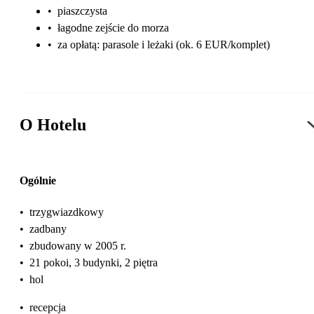
•
piaszczysta
•
łagodne zejście do morza
•
za opłatą: parasole i leżaki (ok. 6 EUR/komplet)
O Hotelu
Ogólnie
•
trzygwiazdkowy
•
zadbany
•
zbudowany w 2005 r.
•
21 pokoi, 3 budynki, 2 piętra
•
hol
•
recepcja