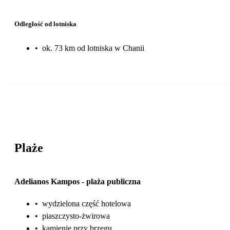
Odległość od lotniska
•
ok. 73 km od lotniska w Chanii
Plaże
Adelianos Kampos
-
plaża publiczna
•
wydzielona część hotelowa
•
piaszczysto-żwirowa
•
kamienie przy brzegu