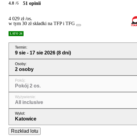
51 opinii
4.8
/6
4 029 zł
/os.
w tym 30 zł składki na TFP i TFG
LATO 26
Termin
:
9 sie - 17 sie 2026
(8 dni)
Osoby
:
2 osoby
Pokój
:
Pokój 2 os.
Wyżywienie
:
All inclusive
Wylot
:
Katowice
Rozkład lotu