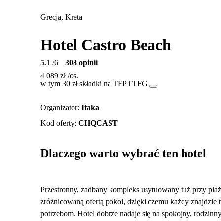
Grecja, Kreta
Hotel Castro Beach
5.1
/6
308 opinii
4 089 zł
/os.
w tym 30 zł składki na TFP i TFG
Organizator
:
Itaka
Kod oferty
:
CHQCAST
Dlaczego warto wybrać ten hotel
Przestronny, zadbany kompleks usytuowany tuż przy plaż
zróżnicowaną ofertą pokoi, dzięki czemu każdy znajdzi
potrzebom. Hotel dobrze nadaje się na spokojny, rodzinny