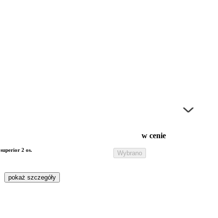
w cenie
superior 2 os.
Wybrano
pokaż szczegóły