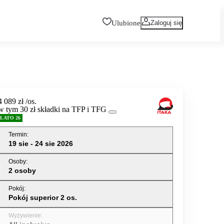
Ulubione
Zaloguj się
4 089 zł
/os.
w tym 30 zł składki na TFP i TFG
LATO 26
Termin
:
19 sie - 24 sie 2026
Osoby
:
2 osoby
Pokój
:
Pokój superior 2 os.
Wyżywienie
: