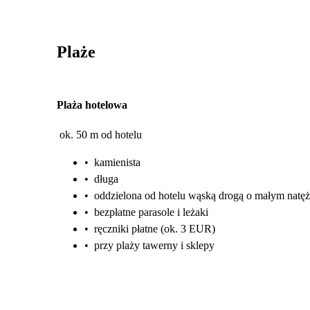
Plaże
Plaża hotelowa
ok. 50 m od hotelu
•
kamienista
•
długa
•
oddzielona od hotelu wąską drogą o małym natęż
•
bezpłatne parasole i leżaki
•
ręczniki płatne (ok. 3 EUR)
•
przy plaży tawerny i sklepy