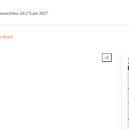
inute
Zima 26/27
Lato 2027
ro Beach