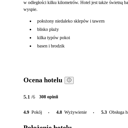
w odległości kilku kilometrów. Hotel jest także świetną 
wyspie.
położony niedaleko sklepów i tawern
blisko plaży
kilka typów pokoi
basen i brodzik
Ocena hotelu
5.1
/6
308 opinii
4.9
Pokój
4.8
Wyżywienie
5.3
Obsługa h
Położenie hotelu