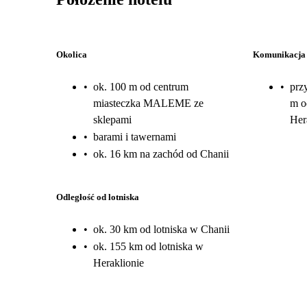
Okolica
Komunikacja
•
ok. 100 m od centrum
•
prz
miasteczka MALEME ze
m o
sklepami
Her
•
barami i tawernami
•
ok. 16 km na zachód od Chanii
Odległość od lotniska
•
ok. 30 km od lotniska w Chanii
•
ok. 155 km od lotniska w
Heraklionie