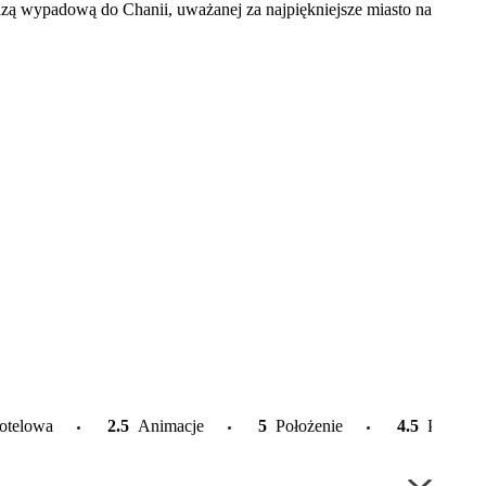
bazą wypadową do Chanii, uważanej za najpiękniejsze miasto na
otelowa
2.5
Animacje
5
Położenie
4.5
Plaża