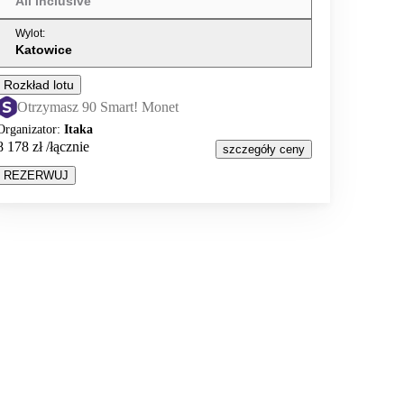
All inclusive
Wylot
:
Katowice
Rozkład lotu
Otrzymasz 90 Smart! Monet
Organizator
:
Itaka
8 178 zł
/łącznie
szczegóły ceny
REZERWUJ