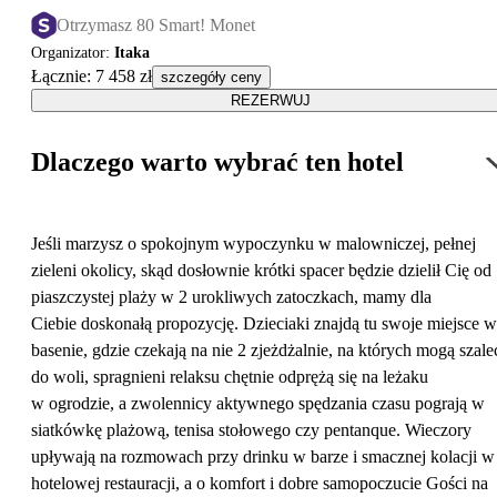
Otrzymasz 80 Smart! Monet
Organizator
:
Itaka
Łącznie
:
7 458 zł
szczegóły ceny
REZERWUJ
Dlaczego warto wybrać ten hotel
Jeśli marzysz o spokojnym wypoczynku w malowniczej, pełnej
zieleni okolicy, skąd dosłownie krótki spacer będzie dzielił Cię od
piaszczystej plaży w 2 urokliwych zatoczkach, mamy dla
Ciebie doskonałą propozycję. Dzieciaki znajdą tu swoje miejsce w
basenie, gdzie czekają na nie 2 zjeżdżalnie, na których mogą szale
do woli, spragnieni relaksu chętnie odprężą się na leżaku
w ogrodzie, a zwolennicy aktywnego spędzania czasu pograją w
siatkówkę plażową, tenisa stołowego czy pentanque. Wieczory
upływają na rozmowach przy drinku w barze i smacznej kolacji w
hotelowej restauracji, a o komfort i dobre samopoczucie Gości na