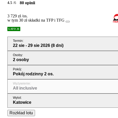
80 opinii
4.5
/6
3 729 zł
/os.
w tym 30 zł składki na TFP i TFG
LATO 26
Termin
:
22 sie - 29 sie 2026
(8 dni)
Osoby
:
2 osoby
Pokój
:
Pokój rodzinny 2 os.
Wyżywienie
:
All inclusive
Wylot
:
Katowice
Rozkład lotu