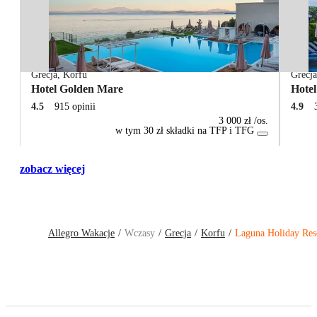
Grecja
,
Korfu
Grecj
Hotel Golden Mare
Hote
4.5
915 opinii
4.9
3 000 zł
/os.
w tym 30 zł składki na TFP i TFG
zobacz więcej
Allegro Wakacje
Wczasy
Grecja
Korfu
Laguna Holiday Res