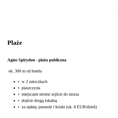
Plaże
Agios Spirydon
-
plaża publiczna
ok. 300 m od hotelu
•
w 2 zatoczkach
•
piaszczysta
•
miejscami strome zejście do morza
•
dojście drogą lokalną
•
za opłatą: parasole i leżaki (ok. 8 EUR/dzień)