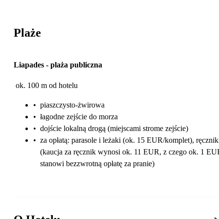
Plaże
Liapades
-
plaża publiczna
ok. 100 m od hotelu
•
piaszczysto-żwirowa
•
łagodne zejście do morza
•
dojście lokalną drogą (miejscami strome zejście)
•
za opłatą: parasole i leżaki (ok. 15 EUR/komplet), ręcznik
(kaucja za ręcznik wynosi ok. 11 EUR, z czego ok. 1 E
stanowi bezzwrotną opłatę za pranie)