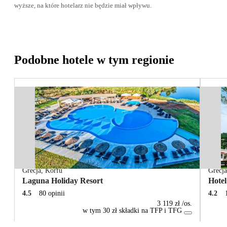
wyższe, na które hotelarz nie będzie miał wpływu.
Podobne hotele w tym regionie
Grecja
,
Korfu
Grecj
Laguna Holiday Resort
Hote
4.5
80 opinii
4.2
3 119 zł
/os.
w tym 30 zł składki na TFP i TFG