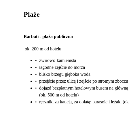
Plaże
Barbati
-
plaża publiczna
ok. 200 m od hotelu
•
żwirowo-kamienista
•
łagodne zejście do morza
•
blisko brzegu głęboka woda
•
przejście przez ulicę i zejście po stromym zboczu
•
dojazd bezpłatnym hotelowym busem na główną 
(ok. 500 m od hotelu)
•
ręczniki za kaucją, za opłatą: parasole i leżaki 