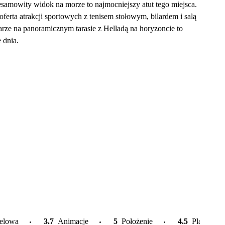
niesamowity widok na morze to najmocniejszy atut tego miejsca.
ta atrakcji sportowych z tenisem stołowym, bilardem i salą
arze na panoramicznym tarasie z Helladą na horyzoncie to
 dnia.
telowa
3.7
Animacje
5
Położenie
4.5
Plaża