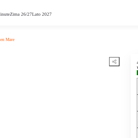
inute
Zima 26/27
Lato 2027
den Mare