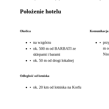
Położenie hotelu
Okolica
Komunikacja
•
na wzgórzu
•
prz
m o
•
ok. 500 m od BARBATI ze
Nis
sklepami i barami
•
ok. 50 m od drogi lokalnej
Odległość od lotniska
•
ok. 20 km od lotniska na Korfu