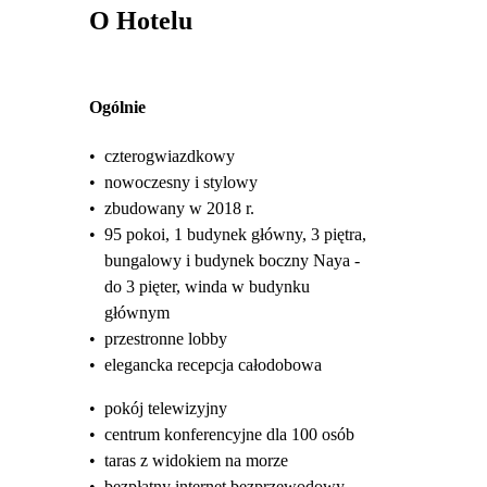
O Hotelu
Ogólnie
•
czterogwiazdkowy
•
nowoczesny i stylowy
•
zbudowany w 2018 r.
•
95 pokoi, 1 budynek główny, 3 piętra,
bungalowy i budynek boczny Naya -
do 3 pięter, winda w budynku
głównym
•
przestronne lobby
•
elegancka recepcja całodobowa
•
pokój telewizyjny
•
centrum konferencyjne dla 100 osób
•
taras z widokiem na morze
•
bezpłatny internet bezprzewodowy