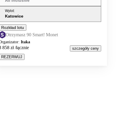
All inclusive
Wylot
:
Katowice
Rozkład lotu
Otrzymasz 90 Smart! Monet
Organizator
:
Itaka
8 858 zł
/łącznie
szczegóły ceny
REZERWUJ