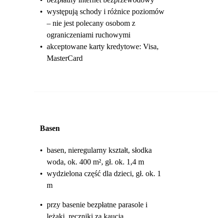
•
występują schody i różnice poziomów
– nie jest polecany osobom z
ograniczeniami ruchowymi
•
akceptowane karty kredytowe: Visa,
MasterCard
Basen
•
basen, nieregularny kształt, słodka
woda, ok. 400 m², gł. ok. 1,4 m
•
wydzielona część dla dzieci, gł. ok. 1
m
•
przy basenie bezpłatne parasole i
leżaki, ręczniki za kaucją