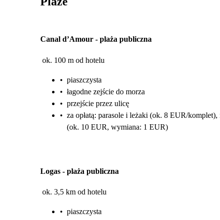
Plaże
Canal d’Amour
-
plaża publiczna
ok. 100 m od hotelu
•
piaszczysta
•
łagodne zejście do morza
•
przejście przez ulicę
•
za opłatą: parasole i leżaki (ok. 8 EUR/komplet), 
(ok. 10 EUR, wymiana: 1 EUR)
Logas
-
plaża publiczna
ok. 3,5 km od hotelu
•
piaszczysta