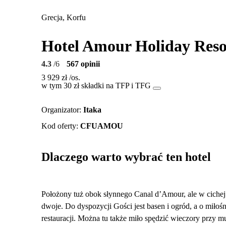
Grecja, Korfu
Hotel Amour Holiday Reso
4.3
/6
567 opinii
3 929 zł
/os.
w tym 30 zł składki na TFP i TFG
Organizator
:
Itaka
Kod oferty
:
CFUAMOU
Dlaczego warto wybrać ten hotel
Położony tuż obok słynnego Canal d’Amour, ale w cichej 
dwoje. Do dyspozycji Gości jest basen i ogród, a o mił
restauracji. Można tu także miło spędzić wieczory przy m