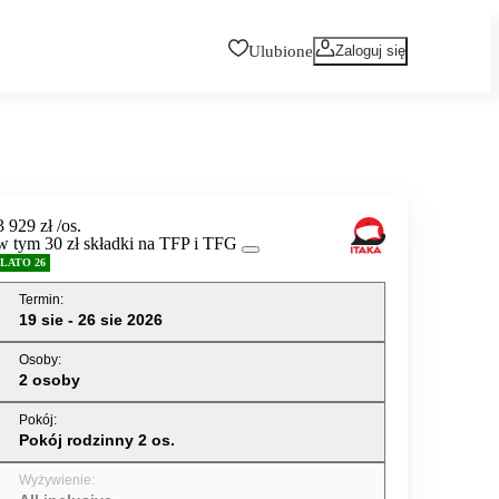
Ulubione
Zaloguj się
3 929 zł
/os.
w tym 30 zł składki na TFP i TFG
LATO 26
Termin
:
19 sie - 26 sie 2026
Osoby
:
2 osoby
Pokój
:
Pokój rodzinny 2 os.
Wyżywienie
: