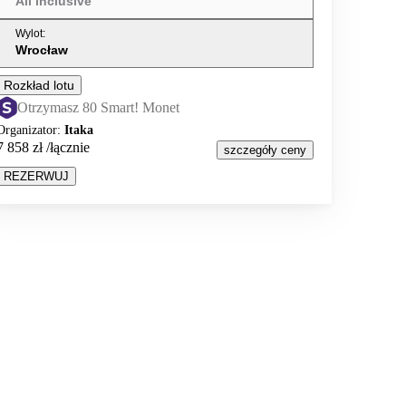
All inclusive
Wylot
:
Wrocław
Rozkład lotu
Otrzymasz 80 Smart! Monet
Organizator
:
Itaka
7 858 zł
/łącznie
szczegóły ceny
REZERWUJ