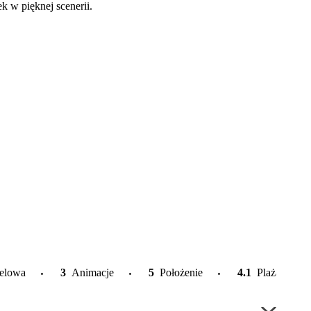
 w pięknej scenerii.
telowa
3
Animacje
5
Położenie
4.1
Plaża