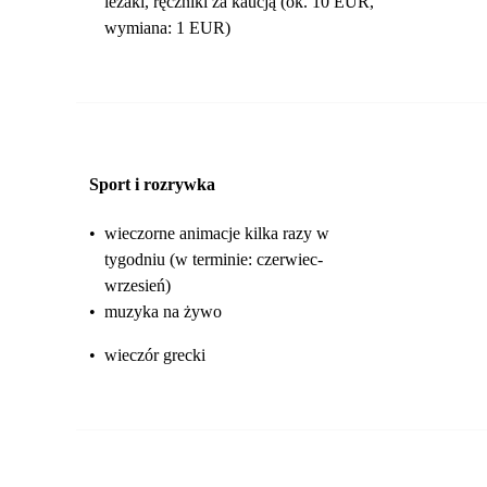
leżaki, ręczniki za kaucją (ok. 10 EUR,
wymiana: 1 EUR)
Sport i rozrywka
•
wieczorne animacje kilka razy w
tygodniu (w terminie: czerwiec-
wrzesień)
•
muzyka na żywo
•
wieczór grecki