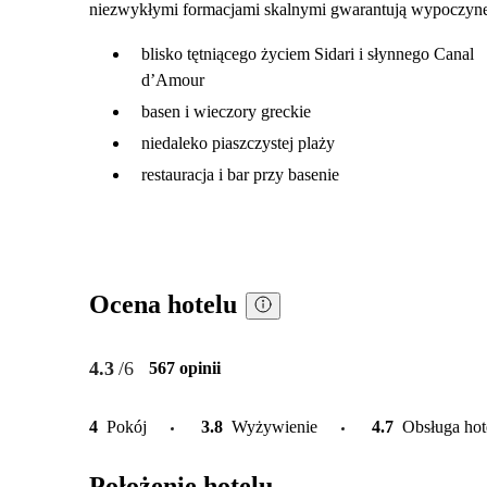
niezwykłymi formacjami skalnymi gwarantują wypoczynek
blisko tętniącego życiem Sidari i słynnego Canal
d’Amour
basen i wieczory greckie
niedaleko piaszczystej plaży
restauracja i bar przy basenie
Ocena hotelu
4.3
/6
567 opinii
4
Pokój
3.8
Wyżywienie
4.7
Obsługa ho
Położenie hotelu