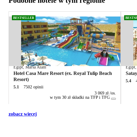
Podobne hotele w tym regionie
BESTSELLER
BESTS
Egipt
,
Marsa Alam
Egipt
Hotel Casa Mare Resort (ex. Royal Tulip Beach
Sata
Resort)
5.4
5.1
7502 opinii
3 069 zł
/os.
w tym 30 zł składki na TFP i TFG
zobacz więcej