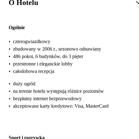
O Hotelu
Ogólnie
•
czterogwiazdkowy
•
zbudowany w 2006 r., sezonowo odnawiany
•
486 pokoi, 6 budynków, do 3 pięter
•
przestronne i eleganckie lobby
•
całodobowa recepcja
•
duży ogród
•
na terenie hotelu występują różnice poziomów
•
bezpłatny internet bezprzewodowy
•
akceptowane karty kredytowe: Visa, MasterCard
Sport i rozrywka