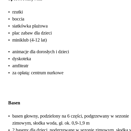
•
rzutki
•
boccia
•
siatkówka plażowa
•
plac zabaw dla dzieci
•
miniklub (4-12 lat)
•
animacje dla dorosłych i dzieci
•
dyskoteka
•
amfiteatr
•
za opłatą: centrum nurkowe
Basen
•
basen głowny, podzielony na 6 części, podgrzewany w sezonie
zimowym, słodka woda, gł. ok. 0,9-1,9 m
•
2 baseny dla dzieci, podgrzewane w sezonie zimowym, słodka 