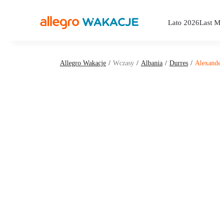
Lato 2026
Last M
Allegro Wakacje
Wczasy
Albania
Durres
Alexande