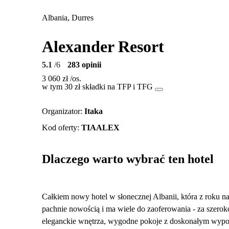
Albania, Durres
Alexander Resort
5.1
/6
283 opinii
3 060 zł
/os.
w tym 30 zł składki na TFP i TFG
Organizator
:
Itaka
Kod oferty
:
TIAALEX
Dlaczego warto wybrać ten hotel
Całkiem nowy hotel w słonecznej Albanii, która z roku na
pachnie nowością i ma wiele do zaoferowania - za szer
eleganckie wnętrza, wygodne pokoje z doskonałym wypo