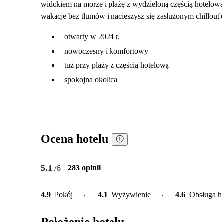
widokiem na morze i plażę z wydzieloną częścią hotelową.
wakacje bez tłumów i nacieszysz się zasłużonym chillout
otwarty w 2024 r.
nowoczesny i komfortowy
tuż przy plaży z częścią hotelową
spokojna okolica
Ocena hotelu
5.1
/6
283 opinii
4.9
Pokój
4.1
Wyżywienie
4.6
Obsługa h
Położenie hotelu