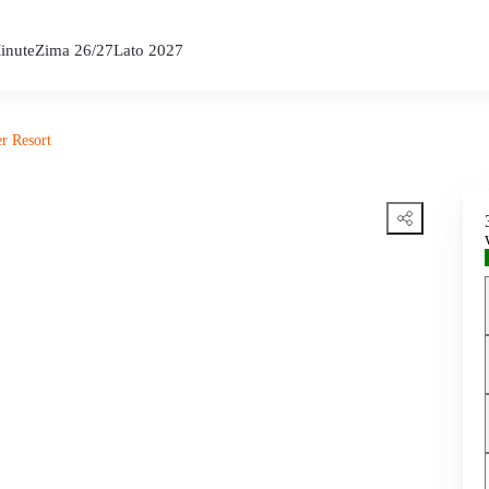
inute
Zima 26/27
Lato 2027
r Resort