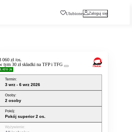
Ulubione
Zaloguj się
3 060 zł
/os.
w tym 30 zł składki na TFP i TFG
LATO 26
Termin
:
3 wrz - 6 wrz 2026
Osoby
:
2 osoby
Pokój
:
Pokój superior 2 os.
Wyżywienie
: