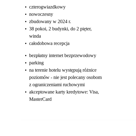
•
czterogwiazdkowy
•
nowoczesny
•
zbudowany w 2024 r.
•
38 pokoi, 2 budynki, do 2 pięter,
winda
•
całodobowa recepcja
•
bezpłatny internet bezprzewodowy
•
parking
•
na terenie hotelu występują różnice
poziomów - nie jest polecany osobom
z ograniczeniami ruchowymi
•
akceptowane karty kredytowe: Visa,
MasterCard