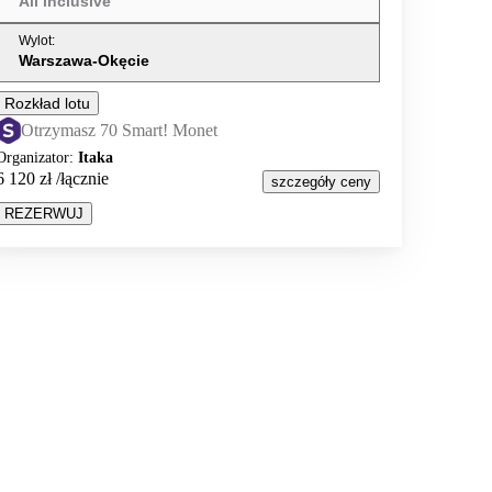
All inclusive
Wylot
:
Warszawa-Okęcie
Rozkład lotu
Otrzymasz 70 Smart! Monet
Organizator
:
Itaka
6 120 zł
/łącznie
szczegóły ceny
REZERWUJ