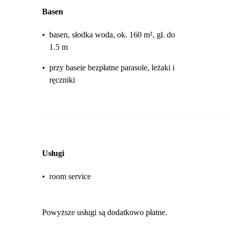
Basen
•
basen, słodka woda, ok. 160 m², gł. do
1.5 m
•
przy baseie bezpłatne parasole, leżaki i
ręczniki
Usługi
•
room service
Powyższe usługi są dodatkowo płatne.