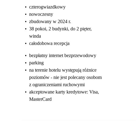
•
czterogwiazdkowy
•
nowoczesny
•
zbudowany w 2024 r.
•
38 pokoi, 2 budynki, do 2 pięter,
winda
•
całodobowa recepcja
•
bezpłatny internet bezprzewodowy
•
parking
•
na terenie hotelu występują różnice
poziomów - nie jest polecany osobom
z ograniczeniami ruchowymi
•
akceptowane karty kredytowe: Visa,
MasterCard