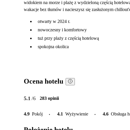
widokiem na morze i plażę z wydzieloną częścią hotelową.
wakacje bez tłumów i nacieszysz się zasłużonym chillout
otwarty w 2024 r.
nowoczesny i komfortowy
tuż przy plaży z częścią hotelową
spokojna okolica
Ocena hotelu
5.1
/6
283 opinii
4.9
Pokój
4.1
Wyżywienie
4.6
Obsługa h
Położenie hotelu