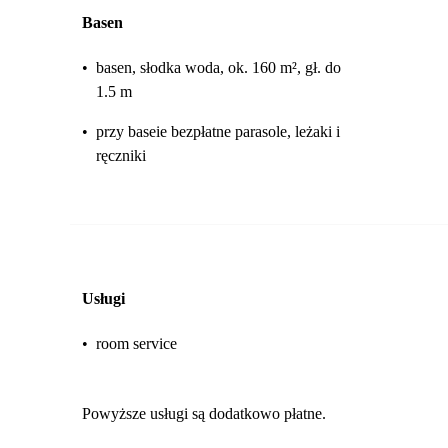
Basen
•
basen, słodka woda, ok. 160 m², gł. do
1.5 m
•
przy baseie bezpłatne parasole, leżaki i
ręczniki
Usługi
•
room service
Powyższe usługi są dodatkowo płatne.