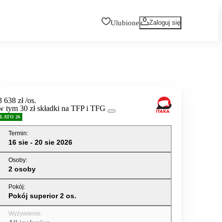
Ulubione
Zaloguj się
3 638 zł
/os.
w tym 30 zł składki na TFP i TFG
LATO 26
Termin
:
16 sie - 20 sie 2026
Osoby
:
2 osoby
Pokój
:
Pokój superior 2 os.
Wyżywienie
: