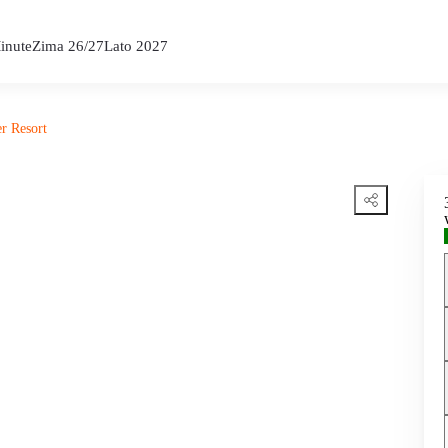
inute
Zima 26/27
Lato 2027
r Resort