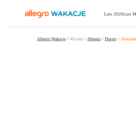
Lato 2026
Last M
Allegro Wakacje
Wczasy
Albania
Durres
Alexande