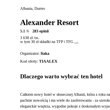
Albania, Durres
Alexander Resort
5.1
/6
283 opinii
3 638 zł
/os.
w tym 30 zł składki na TFP i TFG
Organizator
:
Itaka
Kod oferty
:
TIAALEX
Dlaczego warto wybrać ten hotel
Całkiem nowy hotel w słonecznej Albanii, która z roku na
pachnie nowością i ma wiele do zaoferowania - za szer
eleganckie wnętrza, wygodne pokoje z doskonałym wypo