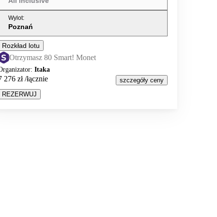
All inclusive
Wylot
:
Poznań
Rozkład lotu
Otrzymasz 80 Smart! Monet
Organizator
:
Itaka
7 276 zł
/łącznie
szczegóły ceny
REZERWUJ