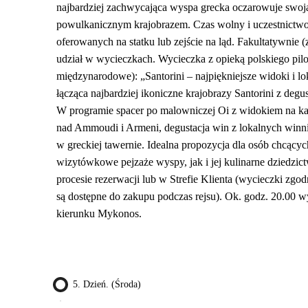
najbardziej zachwycająca wyspa grecka oczarowuje swoją 
powulkanicznym krajobrazem. Czas wolny i uczestnictwo
oferowanych na statku lub zejście na ląd. Fakultatywnie 
udział w wycieczkach. Wycieczka z opieką polskiego pilo
międzynarodowe): „Santorini – najpiękniejsze widoki i l
łącząca najbardziej ikoniczne krajobrazy Santorini z deg
W programie spacer po malowniczej Oi z widokiem na ka
nad Ammoudi i Armeni, degustacja win z lokalnych winni
w greckiej tawernie. Idealna propozycja dla osób chcąc
wizytówkowe pejzaże wyspy, jak i jej kulinarne dziedzi
procesie rezerwacji lub w Strefie Klienta (wycieczki zgod
są dostępne do zakupu podczas rejsu). Ok. godz. 20.00 w
kierunku Mykonos.
5. Dzień. (środa)