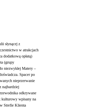
ii słynącej z
uczestnictwo w atrakcjach
(za dodatkową opłatą)
ta (grupy
do niezwykłej Matery –
m doświadcza. Spacer po
kiwanych nieprzerwanie
z najbardziej
 przewodnika odkrywane
az kulturowy wpisany na
 Strefie Klienta