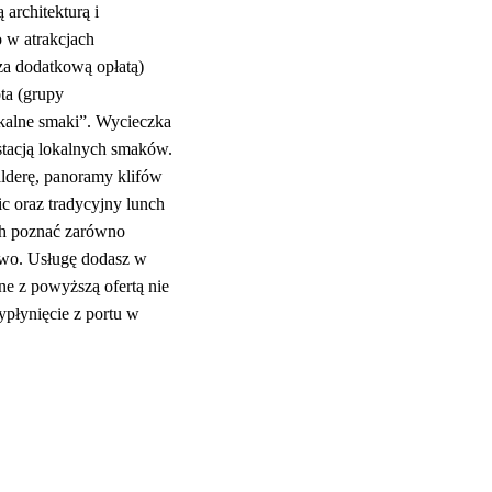
architekturą i
 w atrakcjach
(za dodatkową opłatą)
ta (grupy
okalne smaki”. Wycieczka
ustacją lokalnych smaków.
lderę, panoramy klifów
c oraz tradycyjny lunch
ych poznać zarówno
ctwo. Usługę dodasz w
ne z powyższą ofertą nie
ypłynięcie z portu w