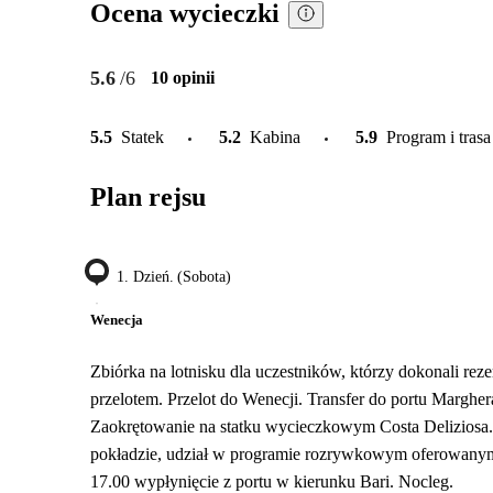
Ocena wycieczki
5.6
/6
10 opinii
5.5
Statek
5.2
Kabina
5.9
Program i trasa
Plan rejsu
1. Dzień. (sobota)
Wenecja
Zbiórka na lotnisku dla uczestników, którzy dokonali reze
przelotem. Przelot do Wenecji. Transfer do portu Marg
Zaokrętowanie na statku wycieczkowym Costa Deliziosa
pokładzie, udział w programie rozrywkowym oferowanym 
17.00 wypłynięcie z portu w kierunku Bari. Nocleg.