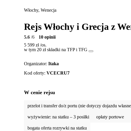
Włochy, Wenecja
Rejs Włochy i Grecja z Wen
5.6
/6
10 opinii
5 599 zł
/os.
w tym 20 zł składki na TFP i TFG
Organizator
:
Itaka
Kod oferty
:
VCECRU7
W cenie rejsu
przelot i transfer do/z portu (nie dotyczy dojazdu własn
wyżywienie: na statku – 3 posiłki
opłaty portowe
bogata oferta rozrywki na statku