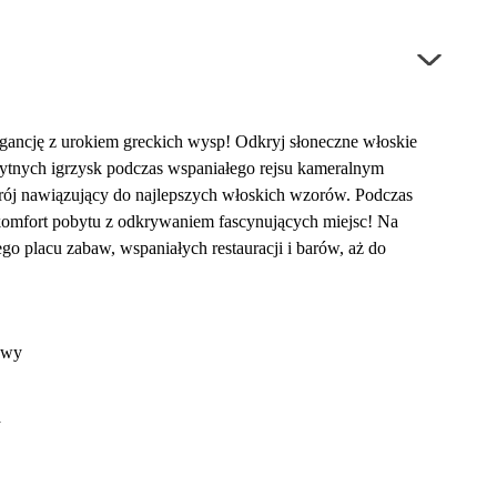
egancję z urokiem greckich wysp! Odkryj słoneczne włoskie
żytnych igrzysk podczas wspaniałego rejsu kameralnym
trój nawiązujący do najlepszych włoskich wzorów. Podczas
omfort pobytu z odkrywaniem fascynujących miejsc! Na
go placu zabaw, wspaniałych restauracji i barów, aż do
tywy
a