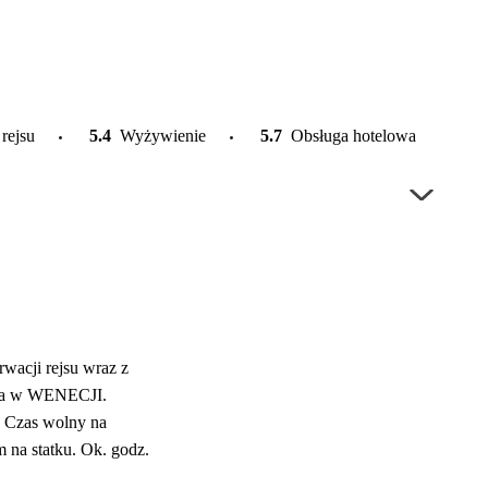
 rejsu
5.4
Wyżywienie
5.7
Obsługa hotelowa
5.
rwacji rejsu wraz z
hera w WENECJI.
. Czas wolny na
na statku. Ok. godz.