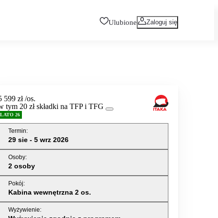
Ulubione
Zaloguj się
5 599 zł
/os.
w tym 20 zł składki na TFP i TFG
LATO 26
Termin
:
29 sie - 5 wrz 2026
Osoby
:
2 osoby
Pokój
:
Kabina wewnętrzna 2 os.
Wyżywienie
: