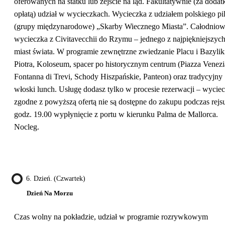
oferowanych na statku lub zejście na ląd. Fakultatywnie (za doda
opłatą) udział w wycieczkach. Wycieczka z udziałem polskiego pi
(grupy międzynarodowe) „Skarby Wiecznego Miasta”. Całodnio
wycieczka z Civitavecchii do Rzymu – jednego z najpiękniejszyc
miast świata. W programie zewnętrzne zwiedzanie Placu i Bazylik
Piotra, Koloseum, spacer po historycznym centrum (Piazza Venezi
Fontanna di Trevi, Schody Hiszpańskie, Panteon) oraz tradycyjny
włoski lunch. Usługę dodasz tylko w procesie rezerwacji – wyciec
zgodne z powyższą ofertą nie są dostępne do zakupu podczas rejs
godz. 19.00 wypłynięcie z portu w kierunku Palma de Mallorca.
Nocleg.
6. Dzień. (czwartek)
Dzień Na Morzu
Czas wolny na pokładzie, udział w programie rozrywkowym