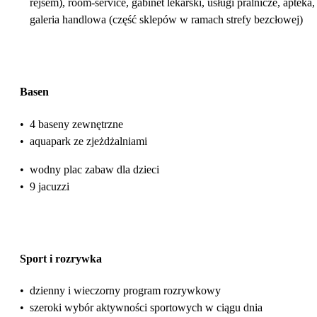
rejsem), room-service, gabinet lekarski, usługi pralnicze, apteka,
galeria handlowa (część sklepów w ramach strefy bezcłowej)
Basen
•
4 baseny zewnętrzne
•
aquapark ze zjeżdżalniami
•
wodny plac zabaw dla dzieci
•
9 jacuzzi
Sport i rozrywka
•
dzienny i wieczorny program rozrywkowy
•
szeroki wybór aktywności sportowych w ciągu dnia