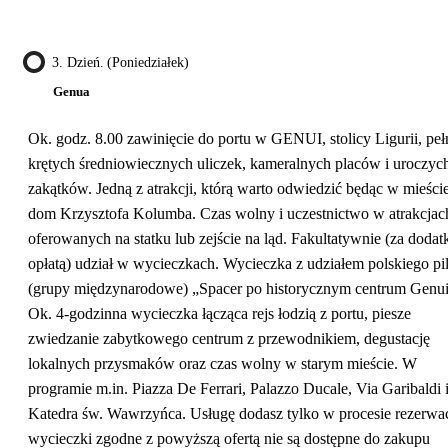
3. Dzień. (poniedziałek)
Genua
Ok. godz. 8.00 zawinięcie do portu w GENUI, stolicy Ligurii, peł
krętych średniowiecznych uliczek, kameralnych placów i uroczyc
zakątków. Jedną z atrakcji, którą warto odwiedzić będąc w mieście,
dom Krzysztofa Kolumba. Czas wolny i uczestnictwo w atrakcjac
oferowanych na statku lub zejście na ląd. Fakultatywnie (za doda
opłatą) udział w wycieczkach. Wycieczka z udziałem polskiego pi
(grupy międzynarodowe) „Spacer po historycznym centrum Genui
Ok. 4-godzinna wycieczka łącząca rejs łodzią z portu, piesze
zwiedzanie zabytkowego centrum z przewodnikiem, degustację
lokalnych przysmaków oraz czas wolny w starym mieście. W
programie m.in. Piazza De Ferrari, Palazzo Ducale, Via Garibaldi 
Katedra św. Wawrzyńca. Usługę dodasz tylko w procesie rezerwac
wycieczki zgodne z powyższą ofertą nie są dostępne do zakupu