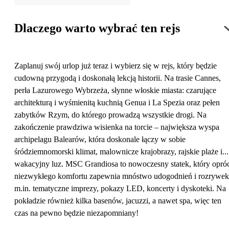
Dlaczego warto wybrać ten rejs
Zaplanuj swój urlop już teraz i wybierz się w rejs, który będzie
cudowną przygodą i doskonałą lekcją historii. Na trasie Cannes,
perła Lazurowego Wybrzeża, słynne włoskie miasta: czarujące
architekturą i wyśmienitą kuchnią Genua i La Spezia oraz pełen
zabytków Rzym, do którego prowadzą wszystkie drogi. Na
zakończenie prawdziwa wisienka na torcie – największa wyspa
archipelagu Balearów, która doskonale łączy w sobie
śródziemnomorski klimat, malownicze krajobrazy, rajskie plaże i...
wakacyjny luz. MSC Grandiosa to nowoczesny statek, który opró
niezwykłego komfortu zapewnia mnóstwo udogodnień i rozrywek
m.in. tematyczne imprezy, pokazy LED, koncerty i dyskoteki. Na
pokładzie również kilka basenów, jacuzzi, a nawet spa, więc ten
czas na pewno będzie niezapomniany!