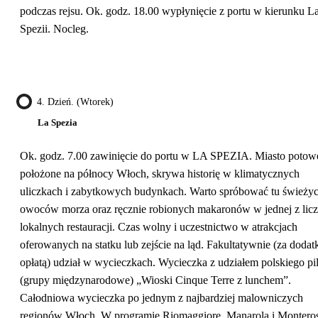
podczas rejsu. Ok. godz. 18.00 wypłynięcie z portu w kierunku L
Spezii. Nocleg.
4. Dzień. (wtorek)
La Spezia
Ok. godz. 7.00 zawinięcie do portu w LA SPEZIA. Miasto potow
położone na północy Włoch, skrywa historię w klimatycznych
uliczkach i zabytkowych budynkach. Warto spróbować tu świeży
owoców morza oraz ręcznie robionych makaronów w jednej z lic
lokalnych restauracji. Czas wolny i uczestnictwo w atrakcjach
oferowanych na statku lub zejście na ląd. Fakultatywnie (za doda
opłatą) udział w wycieczkach. Wycieczka z udziałem polskiego pi
(grupy międzynarodowe) „Wioski Cinque Terre z lunchem”.
Całodniowa wycieczka po jednym z najbardziej malowniczych
regionów Włoch. W programie Riomaggiore, Manarola i Montero