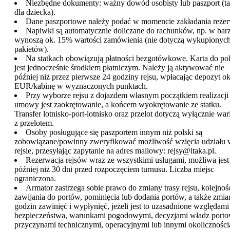
Niezbędne dokumenty: ważny dowód osobisty lub paszport (t
dla dziecka).
Dane paszportowe należy podać w momencie zakładania rezer
Napiwki są automatycznie doliczane do rachunków, np. w barz
wynoszą ok. 15% wartości zamówienia (nie dotyczą wykupionyc
pakietów).
Na statkach obowiązują płatności bezgotówkowe. Karta do po
jest jednocześnie środkiem płatniczym. Należy ją aktywować nie
później niż przez pierwsze 24 godziny rejsu, wpłacając depozyt o
EUR/kabinę w wyznaczonych punktach.
Przy wyborze rejsu z dojazdem własnym początkiem realizacji
umowy jest zaokrętowanie, a końcem wyokrętowanie ze statku.
Transfer lotnisko-port-lotnisko oraz przelot dotyczą wyłącznie war
z przelotem.
Osoby posługujące się paszportem innym niż polski są
zobowiązane/powinny zweryfikować możliwość wzięcia udziału 
rejsie, przesyłając zapytanie na adres mailowy: rejsy@itaka.pl.
Rezerwacja rejsów wraz ze wszystkimi usługami, możliwa jest
później niż 30 dni przed rozpoczęciem turnusu. Liczba miejsc
ograniczona.
Armator zastrzega sobie prawo do zmiany trasy rejsu, kolejnoś
zawijania do portów, pominięcia lub dodania portów, a także zmia
godzin zawinięć i wypłynięć, jeżeli jest to uzasadnione względami
bezpieczeństwa, warunkami pogodowymi, decyzjami władz port
przyczynami technicznymi, operacyjnymi lub innymi okolicznośc