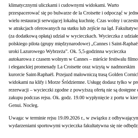
klimatycznymi uliczkami i cudownymi widokami. Warto
przespacerować się po bulwarze de la Croisette i odpocząć w jedn
wielu restauracji serwującej lokalną kuchnię. Czas wolny i uczest
w atrakcjach oferowanych na statku lub zejście na ląd. Fakultatyw
(za dodatkową opłatą) udział w wycieczkach. Wycieczka z udział
polskiego pilota (grupy międzynarodowe) „Cannes i Saint-Raphaë
uroki Lazurowego Wybrzeża”. Ok. 5,5-godzinna wycieczka
autokarowa z czasem wolnym w Cannes – mieście festiwalu film
i eleganckiej promenady La Croisette oraz wizytą w nadmorskim
kurorcie Saint-Raphaël. Przejazd malowniczą trasą Golden Cornic
widokami na klify i Morze Śródziemne. Usługę dodasz tylko w pr
rezerwacji – wycieczki zgodne z powyższą ofertą nie są dostępne 
zakupu podczas rejsu. Ok. godz. 19.00 wypłynięcie z portu w kie
Genui. Nocleg.
Uwaga: w terminie rejsu 19.09.2026 r., w związku z odbywającym
wydarzeniami sportowymi wycieczka fakultatywna się nie odbędz