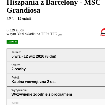
Hiszpania z Barcelony - MSC
Grandiosa
15 opinii
5.9
/6
6 329 zł
/os.
w tym 30 zł składki na TFP i TFG
LATO 26
Termin
:
5 wrz - 12 wrz 2026
(8 dni)
Osoby
:
2 osoby
Pokój
:
Kabina wewnętrzna 2 os.
Wyżywienie
:
Wyżywienie zgodnie z programem
Wylot
: