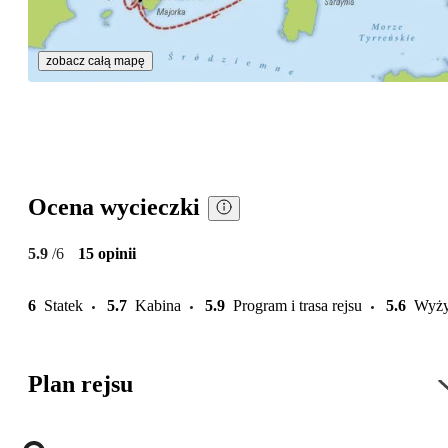
zobacz całą mapę
Ocena wycieczki
5.9
/6
15 opinii
6
Statek
5.7
Kabina
5.9
Program i trasa rejsu
5.6
Wyży
Plan rejsu