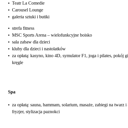
•
Teatr La Comedie
•
Carousel Lounge
•
galeria sztuki i butiki
•
strefa fitness
•
MSC Sports Arena – wielofunkcyjne boisko
•
sala zabaw dla dzieci
•
kluby dla dzieci i nastolatków
•
za opłatą: kasyno, kino 4D, symulator F1, joga i pilates, pokój gi
kręgle
Spa
•
za opłatą: sauna, hammam, solarium, masaże, zabiegi na twarz i 
fryzjer, stylizacja paznokci