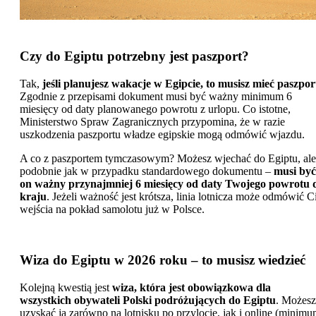
Czy do Egiptu potrzebny jest paszport?
Tak,
jeśli planujesz wakacje w Egipcie, to musisz mieć paszpor
Zgodnie z przepisami dokument musi być ważny minimum 6
miesięcy od daty planowanego powrotu z urlopu. Co istotne,
Ministerstwo Spraw Zagranicznych przypomina, że w razie
uszkodzenia paszportu władze egipskie mogą odmówić wjazdu.
A co z paszportem tymczasowym? Możesz wjechać do Egiptu, ale
podobnie jak w przypadku standardowego dokumentu –
musi być
on ważny przynajmniej 6 miesięcy od daty Twojego powrotu 
kraju
. Jeżeli ważność jest krótsza, linia lotnicza może odmówić C
wejścia na pokład samolotu już w Polsce.
Wiza do Egiptu w 2026 roku – to musisz wiedzieć
Kolejną kwestią jest
wiza, która jest obowiązkowa dla
wszystkich obywateli Polski podróżujących do Egiptu
. Możesz
uzyskać ją zarówno na lotnisku po przylocie, jak i online (minim