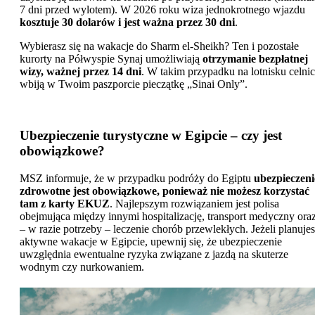
7 dni przed wylotem). W 2026 roku wiza jednokrotnego wjazdu
kosztuje 30 dolarów i jest ważna przez 30 dni
.
Wybierasz się na wakacje do Sharm el-Sheikh? Ten i pozostałe
kurorty na Półwyspie Synaj umożliwiają
otrzymanie bezpłatnej
wizy, ważnej przez 14 dni
. W takim przypadku na lotnisku celni
wbiją w Twoim paszporcie pieczątkę „Sinai Only”.
Ubezpieczenie turystyczne w Egipcie – czy jest
obowiązkowe?
MSZ informuje, że w przypadku podróży do Egiptu
ubezpieczeni
zdrowotne jest obowiązkowe, ponieważ nie możesz korzystać
tam z karty EKUZ
. Najlepszym rozwiązaniem jest polisa
obejmująca między innymi hospitalizację, transport medyczny ora
– w razie potrzeby – leczenie chorób przewlekłych. Jeżeli planuje
aktywne wakacje w Egipcie, upewnij się, że ubezpieczenie
uwzględnia ewentualne ryzyka związane z jazdą na skuterze
wodnym czy nurkowaniem.